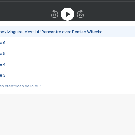
bey Maguire, c'est lui ! Rencontre avec Damien Witecka
e 6
e 5
e 4
e 3
s créatrices de la VF !
e 2
e 1
e Mektoub My Love arrive enfin ! Rencontre avec Shaïn Boumedine et Sal
i : après Toni en famille