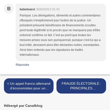
B
babelouest
30/04/2012 01:43
Panique. Les dénégations, démentis et autres commentaires
offusqués n'empêcheront pas l'action de la justice. Un
président présumé bénéficiaire de financements occultes
perd toute légitimité si le procès que ne manquera pas d'être
ordonné confirme ce fait. C'est au point que toutes les
mesures prises sous son quinquennat, puisque c'est lui qui a
tout initié, devraient alors être déclarées nulles, inexistantes.
Ainsi bien entendu que les signatures de traités
internationaux.
Répondre
< Un appel franco-allemand
FRAUDE ÉLECTORALE :
d'économistes pour une
PRINCIPALES
sortie paisible de l'euro
TECHNIQUES >
Hébergé par Canalblog