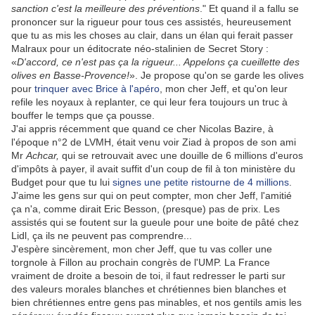
sanction c'est la meilleure des préventions
." Et quand il a fallu se
prononcer sur la rigueur pour tous ces assistés, heureusement
que tu as mis les choses au clair, dans un élan qui ferait passer
Malraux pour un éditocrate néo-stalinien de Secret Story :
«
D'accord, ce n'est pas ça la rigueur... Appelons ça cueillette des
olives en Basse-Provence!
». Je propose qu'on se garde les olives
pour
trinquer avec Brice à l'apéro
, mon cher Jeff, et qu'on leur
refile les noyaux à replanter, ce qui leur fera toujours un truc à
bouffer le temps que ça pousse.
J'ai appris récemment que quand ce cher Nicolas Bazire, à
l'époque n°2 de LVMH, était venu voir Ziad à propos de son ami
Mr
Achcar,
qui se retrouvait avec une douille de 6 millions d'euros
d'impôts à payer, il avait suffit d'un coup de fil à ton ministère du
Budget pour que tu lui
signes une petite ristourne de 4 millions
.
J'aime les gens sur qui on peut compter, mon cher Jeff, l'amitié
ça n'a, comme dirait Eric Besson, (presque) pas de prix. Les
assistés qui se foutent sur la gueule pour une boite de pâté chez
Lidl, ça ils ne peuvent pas comprendre...
J'espère sincèrement, mon cher Jeff, que tu vas coller une
torgnole à Fillon au prochain congrès de l'UMP. La France
vraiment de droite a besoin de toi, il faut redresser le parti sur
des valeurs morales blanches et chrétiennes bien blanches et
bien chrétiennes entre gens pas minables, et nos gentils amis les