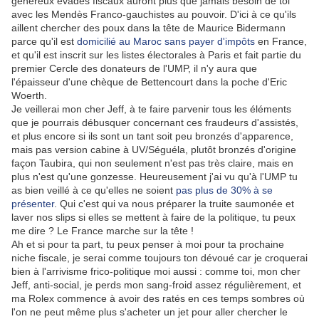
généreux évadés fiscaux auront plus que jamais besoin de toi
avec les Mendès Franco-gauchistes au pouvoir. D'ici à ce qu'ils
aillent chercher des poux dans la tête de Maurice Bidermann
parce qu'il est
domicilié au Maroc sans payer d'impôts
en France,
et qu'il est inscrit sur les listes électorales à Paris et fait partie du
premier Cercle des donateurs de l'UMP, il n'y aura que
l'épaisseur d'une chèque de Bettencourt dans la poche d'Eric
Woerth.
Je veillerai mon cher Jeff, à te faire parvenir tous les éléments
que je pourrais débusquer concernant ces fraudeurs d'assistés,
et plus encore si ils sont un tant soit peu bronzés d'apparence,
mais pas version cabine à UV/Séguéla, plutôt bronzés d'origine
façon Taubira, qui non seulement n'est pas très claire, mais en
plus n'est qu'une gonzesse. Heureusement j'ai vu qu'à l'UMP tu
as bien veillé à ce qu'elles ne soient
pas plus de 30% à se
présenter
. Qui c'est qui va nous préparer la truite saumonée et
laver nos slips si elles se mettent à faire de la politique, tu peux
me dire ? Le France marche sur la tête !
Ah et si pour ta part, tu peux penser à moi pour ta prochaine
niche fiscale, je serai comme toujours ton dévoué car je croquerai
bien à l'arrivisme frico-politique moi aussi : comme toi, mon cher
Jeff, anti-social, je perds mon sang-froid assez régulièrement, et
ma Rolex commence à avoir des ratés en ces temps sombres où
l'on ne peut même plus s'acheter un jet pour aller chercher le