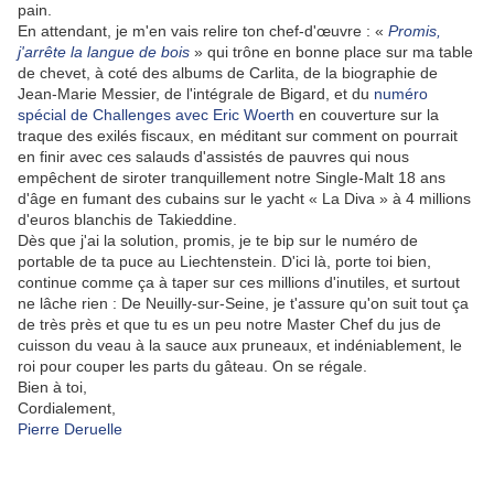
pain.
En attendant, je m'en vais relire ton chef-d'œuvre : «
Promis,
j'arrête la langue de bois
» qui trône en bonne place sur ma table
de chevet, à coté des albums de Carlita, de la biographie de
Jean-Marie Messier, de l'intégrale de Bigard, et du
numéro
spécial de Challenges avec Eric Woerth
en couverture sur la
traque des exilés fiscaux, en méditant sur comment on pourrait
en finir avec ces salauds d'assistés de pauvres qui nous
empêchent de siroter tranquillement notre Single-Malt 18 ans
d'âge en fumant des cubains sur le yacht « La Diva » à 4 millions
d'euros blanchis de Takieddine.
Dès que j'ai la solution, promis, je te bip sur le numéro de
portable de ta puce au Liechtenstein. D'ici là, porte toi bien,
continue comme ça à taper sur ces millions d'inutiles, et surtout
ne lâche rien : De Neuilly-sur-Seine, je t'assure qu'on suit tout ça
de très près et que tu es un peu notre Master Chef du jus de
cuisson du veau à la sauce aux pruneaux, et indéniablement, le
roi pour couper les parts du gâteau. On se régale.
Bien à toi,
Cordialement,
Pierre Deruelle