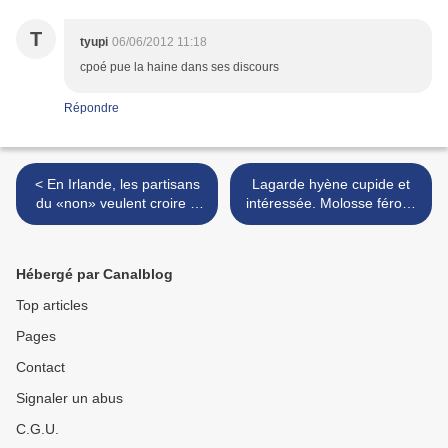
T
tyupi
06/06/2012 11:18
cpoé pue la haine dans ses discours
Répondre
< En Irlande, les partisans
Lagarde hyène cupide et
du «non» veulent croire à
intéressée. Molosse féroce
un effet Syriza
lancée sur le peuple Grec !
>
Hébergé par Canalblog
Top articles
Pages
Contact
Signaler un abus
C.G.U.