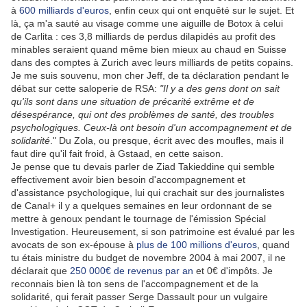
à
600 milliards d'euros
, enfin ceux qui ont enquêté sur le sujet. Et
là, ça m'a sauté au visage comme une aiguille de Botox à celui
de Carlita : ces 3,8 milliards de perdus dilapidés au profit des
minables seraient quand même bien mieux au chaud en Suisse
dans des comptes à Zurich avec leurs milliards de petits copains.
Je me suis souvenu, mon cher Jeff, de ta déclaration pendant le
débat sur cette saloperie de RSA:
"Il y a des gens dont on sait
qu'ils sont dans une situation de précarité extrême et de
désespérance, qui ont des problèmes de santé, des troubles
psychologiques. Ceux-là ont besoin d'un accompagnement et de
solidarité
." Du Zola, ou presque, écrit avec des moufles, mais il
faut dire qu'il fait froid, à Gstaad, en cette saison.
Je pense que tu devais parler de Ziad Takieddine qui semble
effectivement avoir bien besoin d'accompagnement et
d'assistance psychologique, lui qui crachait sur des journalistes
de Canal+ il y a quelques semaines en leur ordonnant de se
mettre à genoux pendant le tournage de l'émission Spécial
Investigation. Heureusement, si son patrimoine est évalué par les
avocats de son ex-épouse à
plus de 100 millions d'euros
, quand
tu étais ministre du budget de novembre 2004 à mai 2007, il ne
déclarait que
250 000€ de revenus par an
et 0€ d'impôts. Je
reconnais bien là ton sens de l'accompagnement et de la
solidarité, qui ferait passer Serge Dassault pour un vulgaire