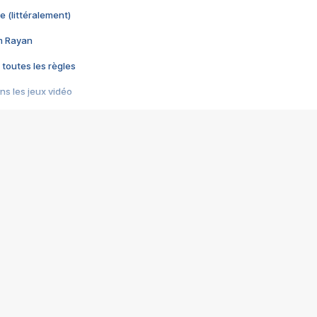
e (littéralement)
im Rayan
 toutes les règles
s les jeux vidéo
us choquant de Rockstar ? - Le scandale BULLY
e plus moche de Steam
du RÊVE tourne au CAUCHEMAR
pendant 8 heures
it… à tort
umiliés par un jeu vidéo
ire - Final Fantasy 8
ti un empire - Age of Empires