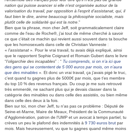
nation qui puisse avancer si elle n'est organisée autour de la
valorisation du travail, par opposition à l'esprit d'assistanat, qui, il
faut bien le dire, anime beaucoup la philosophie socialiste, mais
plutôt celle de solidarité qui est la notre
."
Bien que ta phrase, mon cher Jeff, soit grammaticalement claire
comme de l'eau de Roche®, j'ai tout de même cherché à savoir
ce que c'était ce machin qui revient aussi souvent dans ta bouche
que les homosexuels dans celle de Christian Vanneste :
«
l'assistanat
». Pour le vrai travail, tu avais déjà expliqué, ainsi
que le rapportent Sophie Coignard et Romain Gubert dans le livre
“
l’oligarchie des incapables
” : “
Tu comprends, si on n’a ici que
des gens qui se contentent de 5 000 euros par mois, on n’aura
que des minables
». Et donc un vrai travail, ça j'avais pigé le truc,
c'est quand tu gagnes plus de 5000€ par mois, que t'es membre
du top 10 % des revenus français. Du coup je me suis retrouvé
très emmerdé, ne sachant plus qui je devais classer dans la
catégorie des minables ou dans celle des assistés, ou bien même
dans celle des deux à la fois.
Bien sur toi, mon cher Jeff, tu n'as pas ce problème : Député de
Seine-et-Marne, Maire de Meaux, Président de la Communauté
d'Agglomération, patron de l'UMP et un avocat à temps partiel, tu
crèves un peu le plafond des indemnités à
9 730 euros brut
par
mois. Mais heureusement, vu que tu gagnes quand même moins