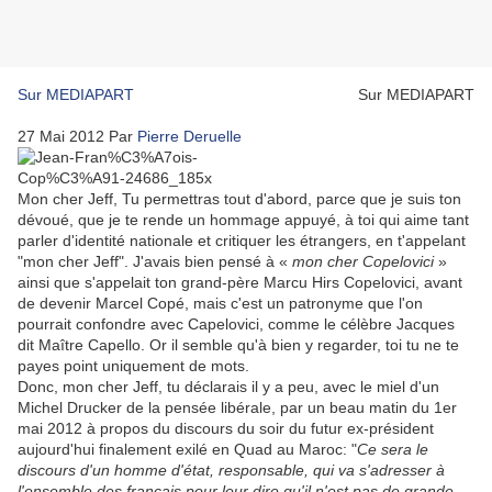
Sur MEDIAPART
Sur MEDIAPART
27 Mai 2012
Par
Pierre Deruelle
Mon cher Jeff, Tu permettras tout d'abord, parce que je suis ton
dévoué, que je te rende un hommage appuyé, à toi qui aime tant
parler d'identité nationale et critiquer les étrangers, en t'appelant
"mon cher Jeff". J'avais bien pensé à «
mon cher Copelovici
»
ainsi que s'appelait ton grand-père Marcu Hirs Copelovici, avant
de devenir Marcel Copé, mais c'est un patronyme que l'on
pourrait confondre avec Capelovici, comme le célèbre Jacques
dit Maître Capello. Or il semble qu'à bien y regarder, toi tu ne te
payes point uniquement de mots.
Donc, mon cher Jeff, tu déclarais il y a peu, avec le miel d'un
Michel Drucker de la pensée libérale, par un beau matin du 1er
mai 2012 à propos du discours du soir du futur ex-président
aujourd'hui finalement exilé en Quad au Maroc: "
Ce sera le
discours d'un homme d'état, responsable, qui va s'adresser à
l'ensemble des français pour leur dire qu'il n'est pas de grande