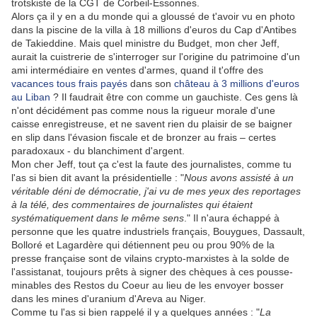
trotskiste de la CGT de Corbeil-Essonnes.
Alors ça il y en a du monde qui a gloussé de t'avoir vu en photo
dans la piscine de la villa à 18 millions d'euros du Cap d'Antibes
de Takieddine. Mais quel ministre du Budget, mon cher Jeff,
aurait la cuistrerie de s'interroger sur l'origine du patrimoine d'un
ami intermédiaire en ventes d'armes, quand il t'offre des
vacances tous frais payés
dans son
château à 3 millions d'euros
au Liban
? Il faudrait être con comme un gauchiste. Ces gens là
n'ont décidément pas comme nous la rigueur morale d'une
caisse enregistreuse, et ne savent rien du plaisir de se baigner
en slip dans l'évasion fiscale et de bronzer au frais – certes
paradoxaux - du blanchiment d'argent.
Mon cher Jeff, tout ça c'est la faute des journalistes, comme tu
l'as si bien dit avant la présidentielle : "
Nous avons assisté à un
véritable déni de démocratie, j'ai vu de mes yeux des reportages
à la télé, des commentaires de journalistes qui étaient
systématiquement dans le même sens
." Il n'aura échappé à
personne que les quatre industriels français, Bouygues, Dassault,
Bolloré et Lagardère qui détiennent peu ou prou 90% de la
presse française sont de vilains crypto-marxistes à la solde de
l'assistanat, toujours prêts à signer des chèques à ces pousse-
minables des Restos du Coeur au lieu de les envoyer bosser
dans les mines d'uranium d'Areva au Niger.
Comme tu l'as si bien rappelé il y a quelques années : "
La