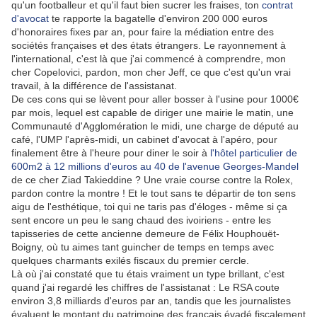
qu'un footballeur et qu'il faut bien sucrer les fraises, ton
contrat
d'avocat
te rapporte la bagatelle d'environ 200 000 euros
d'honoraires fixes par an, pour faire la médiation entre des
sociétés françaises et des états étrangers. Le rayonnement à
l'international, c'est là que j'ai commencé à comprendre, mon
cher Copelovici, pardon, mon cher Jeff, ce que c'est qu'un vrai
travail, à la différence de l'assistanat.
De ces cons qui se lèvent pour aller bosser à l'usine pour 1000€
par mois, lequel est capable de diriger une mairie le matin, une
Communauté d'Agglomération le midi, une charge de député au
café, l'UMP l'après-midi, un cabinet d'avocat à l'apéro, pour
finalement être à l'heure pour diner le soir à
l'hôtel particulier de
600m2 à 12 millions d'euros au 40 de l'avenue Georges-Mandel
de ce cher Ziad Takieddine ? Une vraie course contre la Rolex,
pardon contre la montre ! Et le tout sans te départir de ton sens
aigu de l'esthétique, toi qui ne taris pas d'éloges - même si ça
sent encore un peu le sang chaud des ivoiriens - entre les
tapisseries de cette ancienne demeure de Félix Houphouët-
Boigny, où tu aimes tant guincher de temps en temps avec
quelques charmants exilés fiscaux du premier cercle.
Là où j'ai constaté que tu étais vraiment un type brillant, c'est
quand j'ai regardé les chiffres de l'assistanat : Le RSA coute
environ 3,8 milliards d'euros par an, tandis que les journalistes
évaluent le montant du patrimoine des français évadé fiscalement