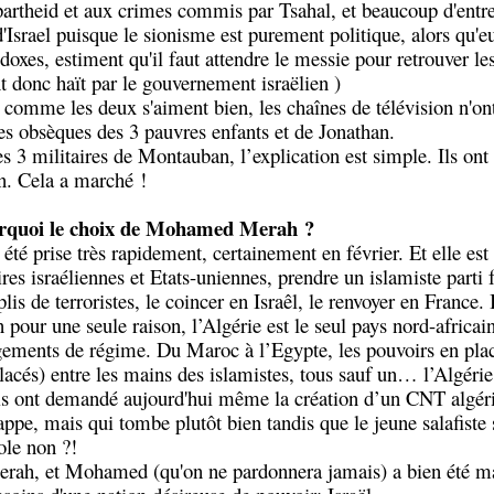
apartheid et aux crimes commis par Tsahal, et beaucoup d'ent
 d'Israel puisque le sionisme est purement politique, alors qu'e
doxes, estiment qu'il faut attendre le messie pour retrouver les 
 donc haït par le gouvernement israëlien )
comme les deux s'aiment bien, les chaînes de télévision n'ont
des obsèques des 3 pauvres enfants et de Jonathan.
s 3 militaires de Montauban, l’explication est simple. Ils ont 
on. Cela a marché !
rquoi le choix de Mohamed Merah ?
 été prise très rapidement, certainement en février. Et elle est
ires israéliennes et Etats-uniennes, prendre un islamiste parti 
is de terroristes, le coincer en Israêl, le renvoyer en France. I
n pour une seule raison, l’Algérie est le seul pays nord-africai
gements de régime. Du Maroc à l’Egypte, les pouvoirs en pla
lacés) entre les mains des islamistes, tous sauf un… l’Algérie
is ont demandé aujourd'hui même la création d’un CNT algéri
appe, mais qui tombe plutôt bien tandis que le jeune salafiste s
ole non ?!
erah, et Mohamed (qu'on ne pardonnera jamais) a bien été m