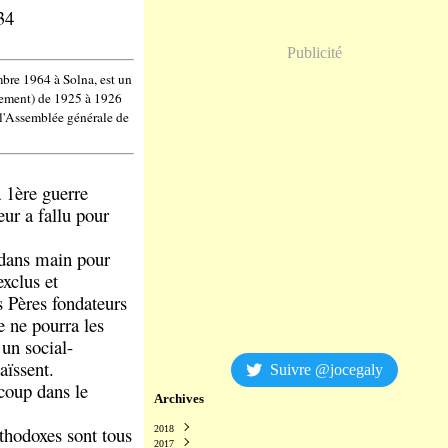
34
Publicité
bre 1964 à Solna, est un
rnement) de 1925 à 1926
 l'Assemblée générale de
a 1
ère
guerre
eur a fallu pour
 dans main pour
exclus et
s Pères fondateurs
e ne pourra les
 un social-
aïssent.
Suivre @jocegaly
coup dans le
Archives
rthodoxes sont tous
2018
2017
Décembre
(2)