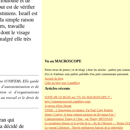
 Toulouse et de
t est de vérifier
tiniens. Israël est
la simple raison
s, travaille
dont le visage
malgré elle très
Vu au MACROSCOPE
Petite revue de presse ( et de blogs ) dont les articles - parfois peu connus
d'ici et d'ailleurs sont parfois précédés d'un petit commentaire personnel.
Accueil du blog
mme (UNIFEM). Elle guide
Créer un blog avec CanalBlog
re d’autonomisation et de
Articles récents
ion et d’organisations
au travail et le droit de
SUITE DE CE BLOG sur "VU AU MACROSCOPE 3" :
http://vuaumacroscope3.canalblog.com/
A propos d'Eric Drouet
SYRIE - L'Armagedon en balance. Par Paul Craig Roberts
Jeremy Corbyn, le futur premier ministre du Royaume-Uni ?
ran qui
L’administration Trump et l’Iran - par Thierry MEYSSAN
Le socialisme chinois et le mythe de la « fin de l’Histoire » - Bruno G
 a décidé de
Le journal Libération : Temple médiatique français de la pédophilie