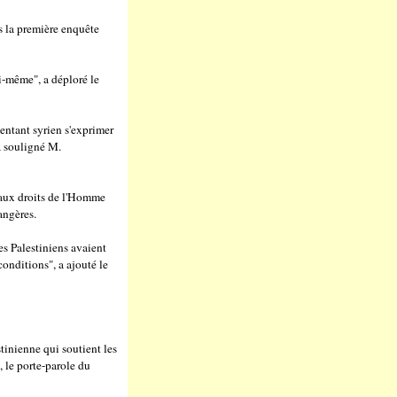
s la première enquête
ui-même", a déploré le
résentant syrien s'exprimer
a souligné M.
r aux droits de l'Homme
rangères.
es Palestiniens avaient
conditions", a ajouté le
tinienne qui soutient les
, le porte-parole du