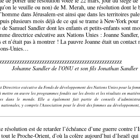
dé de porter une résolution votée le 22 mars, jour du siège de
(qu’on le veuille ou non) de M. Merah, une résolution dont le bu
 l’homme dans Jérusalem-est ainsi que dans les territoires pales
puis plusieurs mois déjà de ce qui se trame à New-York pour 
de Samuel Sandler dont les enfants et petits-enfants sont mort
me directrice exécutive aux Nations Unies : Joanne Sandler, 
s et n’était pas à montrer ! La pauvre Joanne était un contact 
tions-Unies…
Johanne Sandler de l'ONU et son fils Jonathan Sandler
t Directrice exécutive du Fonds de développement des Nations Unies pour la fe
t à mettre en œuvre les programmes fondés sur les droits et les résultats en matiè
es dans le monde. Elle a également fait partie de conseils d’administrat
t nationales, y compris l’Association pour le droit des femmes au développement, 
te résolution est de retarder l’échéance d’une guerre contre l’I
tout le Proche-Orient, d’où la colère aujourd’hui d’Israël qui