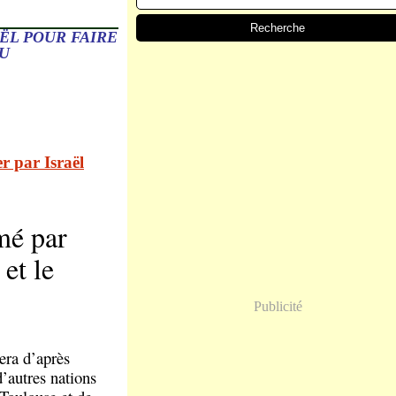
ËL POUR FAIRE
NU
er par Israël
mé par
et le
Publicité
uera d’après
d’autres nations