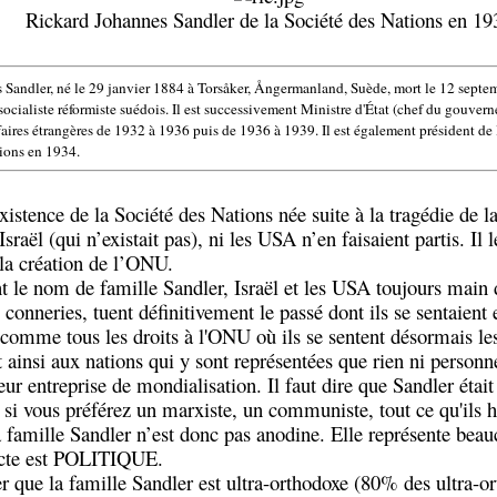
Rickard Johannes Sandler de la Société des Nations en 19
Sandler, né le 29 janvier 1884 à Torsåker, Ångermanland, Suède, mort le 12 septem
ocialiste réformiste suédois. Il est successivement Ministre d'État (chef du gouve
faires étrangères de 1932 à 1936 puis de 1936 à 1939. Il est également président de
tions en 1934.
tence de la Société des Nations née suite à la tragédie de l
sraël (qui n’existait pas), ni les USA n’en faisaient partis. Il l
 la création de l’ONU.
t le nom de famille Sandler, Israël et les USA toujours main
s conneries, tuent définitivement le passé dont ils se sentaient 
comme tous les droits à l'ONU où ils se sentent désormais le
t ainsi aux nations qui y sont représentées que rien ni personn
eur entreprise de mondialisation. Il faut dire que Sandler était
 si vous préférez un marxiste, un communiste, tout ce qu'ils h
 famille Sandler n’est donc pas anodine. Elle représente beau
cte est POLITIQUE.
r que la famille Sandler est ultra-orthodoxe (80% des ultra-o