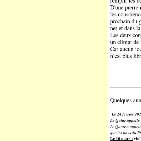
remplir les b
D'une pierre 
les conscienc
prochain du g
net et dans la
Les deux com
un climat de 
Car aucun jou
n’est plus lib
Quelques ann
Le 24 février 20
Le Qatar appelle
Le Qatar a appelé
que les pays du Pr
Le 10 mars :
viol