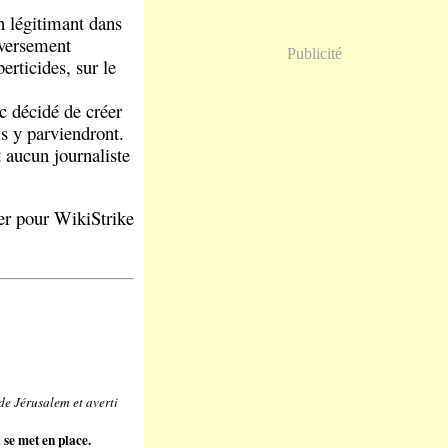
en légitimant dans
nversement
Publicité
rticides, sur le
c décidé de créer
ls y parviendront.
t aucun journaliste
er pour WikiStrike
e Jérusalem et averti
 se met en place.