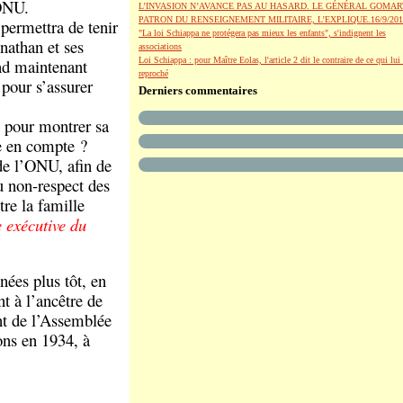
’ONU.
L’INVASION N’AVANCE PAS AU HASARD. LE GÉNÉRAL GOMAR
PATRON DU RENSEIGNEMENT MILITAIRE, L’EXPLIQUE.16/9/201
 permettra de tenir
"La loi Schiappa ne protégera pas mieux les enfants", s'indignent les
onathan et ses
associations
end maintenant
Loi Schiappa : pour Maître Eolas, l'article 2 dit le contraire de ce qui lui 
reproché
pour s’assurer
Derniers commentaires
t pour montrer sa
e en compte ?
de l’ONU, afin de
du non-respect des
tre la famille
 exécutive du
nées plus tôt, en
t à l’ancêtre de
nt de l’Assemblée
ons en 1934, à