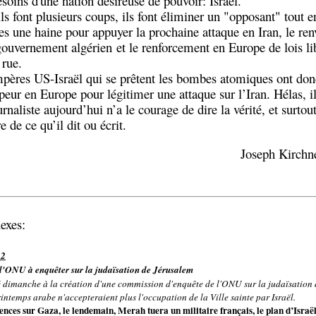
esoins d'une nation désireuse de pouvoir: Israël.
ils font plusieurs coups, ils font éliminer un "opposant" tout 
es une haine pour appuyer la prochaine attaque en Iran, le re
ouvernement algérien et le renforcement en Europe de lois libe
 rue.
pères US-Israël qui se prêtent les bombes atomiques ont don
peur en Europe pour légitimer une attaque sur l’Iran. Hélas, i
rnaliste aujourd’hui n’a le courage de dire la vérité, et surtou
re de ce qu’il dit ou écrit.
Joseph Kirchn
exes:
12
 l'ONU à enquêter sur la judaïsation de Jérusalem
 dimanche à la création d'une commission d'enquête de l'ONU sur la judaïsation d
intemps arabe n'accepteraient plus l'occupation de la Ville sainte par Israël.
ences sur Gaza, le lendemain, Merah tuera un militaire français, le plan d’Israël