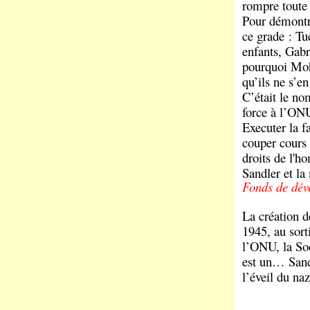
rompre toute
Pour démontre
ce grade : Tu
enfants, Gabr
pourquoi Moh
qu’ils ne s’en
C’était le no
force à l’ONU
Executer la f
couper cours 
droits de l'h
Sandler et l
Fonds de dév
La création d
1945, au sort
l’ONU, la Soc
est un… Sandl
l’éveil du na