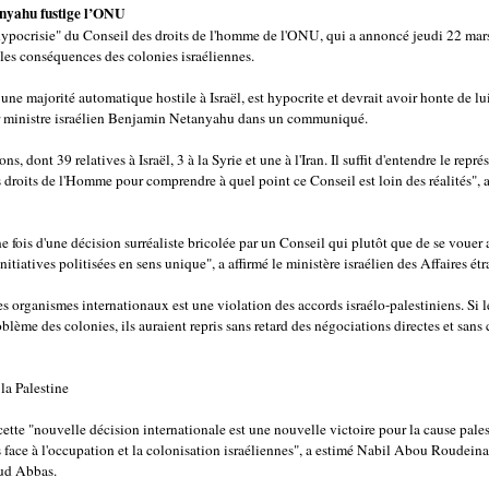
anyahu fustige l’ONU
l'hypocrisie" du Conseil des droits de l'homme de l'ONU, qui a annoncé jeudi 22 mar
 les conséquences des colonies israéliennes.
une majorité automatique hostile à Israël, est hypocrite et devrait avoir honte de l
r ministre israélien Benjamin Netanyahu dans un communiqué.
ions, dont 39 relatives à Israël, 3 à la Syrie et une à l'Iran. Il suffit d'entendre le rep
s droits de l'Homme pour comprendre à quel point ce Conseil est loin des réalités", 
une fois d'une décision surréaliste bricolée par un Conseil qui plutôt que de se voue
initiatives politisées en sens unique", a affirmé le ministère israélien des Affaires ét
es organismes internationaux est une violation des accords israélo-palestiniens. Si l
oblème des colonies, ils auraient repris sans retard des négociations directes et sans 
la Palestine
cette "nouvelle décision internationale est une nouvelle victoire pour la cause pales
s face à l'occupation et la colonisation israéliennes", a estimé Nabil Abou Roudeina
ud Abbas.