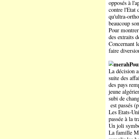
opposés à l'
contre l'Etat
qu'ultra-ortho
beaucoup sont
Pour montrer 
des extraits 
Concernant le
faire diversi
Pou
La décision a
suite des affa
des pays rempl
jeune algérie
subi de chan
est passés (p
Les Etats-Un
passée à la tr
Un joli symb
La famille M