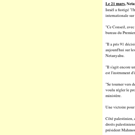
Le 21 mars
, Net
Israël a fustigé "
internationale sur
"Ce Conseil, avec 
bureau du Premie
"Il a pris 91 décis
aujourd'hui sur le
Netanyahu.
"Il s'agit encore 
est l'instrument d'
"Se tourner vers d
voulu régler le pr
ministère.
Une victoire pour 
Côté palestinien, 
droits palestinien
président Mahmo