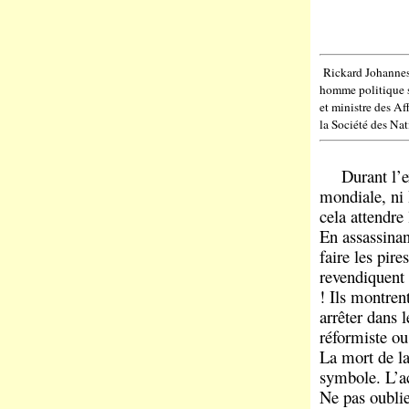
Rickard Johannes 
homme politique s
et ministre des Af
la Société des Na
Durant l’exis
mondiale, ni I
cela attendre
En assassinan
faire les pire
revendiquent 
! Ils montren
arrêter dans l
réformiste ou
La mort de la
symbole. L’a
Ne pas oublie