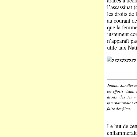
arabes a déci
l’assassinat 
les droits de
au courant de
que la femme 
justement com
n’apparaît pa
utile aux Na
Joanne Sandler es
les efforts visan
droits des femm
internationales e
faire des films.
Le but de cet
enflammerait 