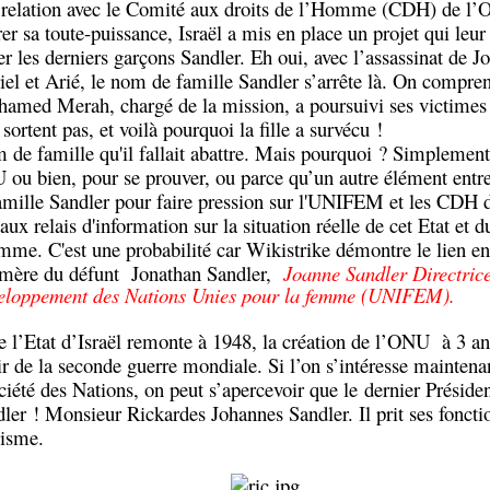
 relation avec le Comité aux droits de l’Homme (CDH) de l
r sa toute-puissance, Israël a mis en place un projet qui leur
er les derniers garçons Sandler. Eh oui, avec l’assassinat de J
iel et Arié, le nom de famille Sandler s’arrête là. On compr
amed Merah, chargé de la mission, a poursuivi ses victimes 
 sortent pas, et voilà pourquoi la fille a survécu !
m de famille qu'il fallait abattre. Mais pourquoi ? Simplemen
 ou bien, pour se prouver, ou parce qu’un autre élément entr
amille Sandler pour faire pression sur l'UNIFEM et les CDH 
aux relais d'information sur la situation réelle de cet Etat et 
omme. C'est une probabilité car Wikistrike démontre le lien en
a mère du défunt Jonathan Sandler,
Joanne Sandler Directrice
eloppement des Nations Unies pour la femme (UNIFEM).
e l’Etat d’Israël remonte à 1948, la création de l’ONU à 3 an
ir de la seconde guerre mondiale. Si l’on s’intéresse maintenan
iété des Nations, on peut s’apercevoir que le dernier Préside
er ! Monsieur Rickardes Johannes Sandler. Il prit ses foncti
zisme.