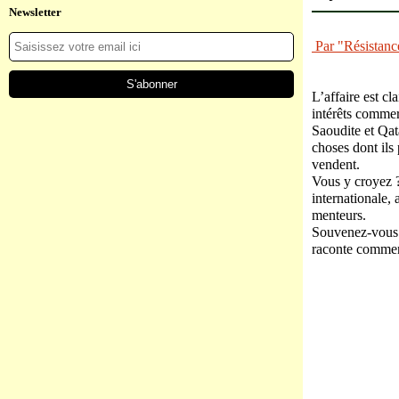
Newsletter
Par "Résista
L’affaire est cl
intérêts commer
Saoudite et Qat
choses dont ils
vendent.
Vous y croyez ?
internationale,
menteurs.
Souvenez-vous d
raconte comment