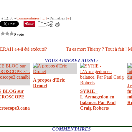
y à 12:58 -
Commentaires [
…
]
- Permalien [
#
]
0 vote
AH a-t-il été exécuté?
Tu es mort Thierry ? Tout à fait
VOUS AIMEREZ AUSSI :
A propos d'Eric
Drouet
Je
E BLOG sur
SYRIE -
fu
CROSCOPE
L'Armagedon en
mi
balance. Par Paul
R
croscope3.cana
Craig Roberts
COMMENTAIRES