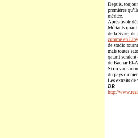
Depuis, toujours
premières qu’ils
méritée.
Après avoir détr
Méfiants quant 
de la Syrie, ils
comme en Lib
de studio tourn
mais toutes sate
qatari) seraien
de Bachar El-As
Si on vous mont
du pays du me
Les extraits de 
DR
http://www.resis