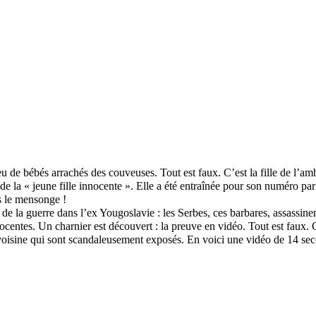
 eu de bébés arrachés des couveuses. Tout est faux. C’est la fille de l’
e de la « jeune fille innocente ». Elle a été entraînée pour son numéro p
s le mensonge !
e la guerre dans l’ex Yougoslavie : les Serbes, ces barbares, assassine
ocentes. Un charnier est découvert : la preuve en vidéo. Tout est faux. 
oisine qui sont scandaleusement exposés. En voici une vidéo de 14 se