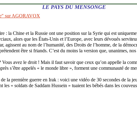
LE PAYS DU MENSONGE
nce" sur AGORAVOX
aire : la Chine et la Russie ont une position sur la Syrie qui est uniqueme
ciaux, alors que les États-Unis et l’Europe, avec leurs dévoués serviteu
ar, agissent au nom de l’humanité, des Droits de l’homme, de la démocra
 prétendent être si friands. C’est du moins la version que, unanimes, no
 Vous avez le droit ! Mais il faut savoir que ceux qu’on appelle la co
 après s’être appelés « le monde libre », forment une communauté de m
e la première guerre en Irak : voici une vidéo de 30 secondes de la jeu
 les « soldats de Saddam Hussein » tuaient les bébés dans les couveus