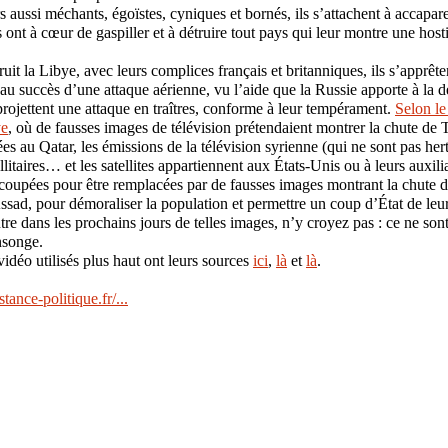
 aussi méchants, égoïstes, cyniques et bornés, ils s’attachent à accapare
 ont à cœur de gaspiller et à détruire tout pays qui leur montre une hosti
uit la Libye, avec leurs complices français et britanniques, ils s’apprêten
au succès d’une attaque aérienne, vu l’aide que la Russie apporte à la d
 projettent une attaque en traîtres, conforme à leur tempérament.
Selon le
ye
, où de fausses images de télévision prétendaient montrer la chute de 
ées au Qatar, les émissions de la télévision syrienne (qui ne sont pas her
llitaires… et les satellites appartiennent aux États-Unis ou à leurs auxili
t coupées pour être remplacées par de fausses images montrant la chute d
sad, pour démoraliser la population et permettre un coup d’État de leu
re dans les prochains jours de telles images, n’y croyez pas : ce ne son
nsonge.
vidéo utilisés plus haut ont leurs sources
ici
,
là
et
là
.
tance-politique.fr/...