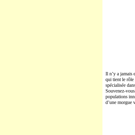
Il n’y a jamais
qui tient le rôl
spécialisée dan
Souvenez-vous d
populations inn
d’une morgue v