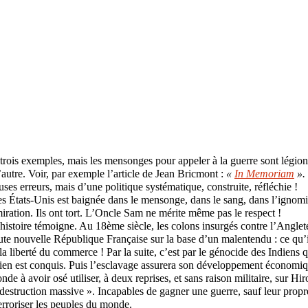
trois exemples, mais les mensonges pour appeler à la guerre sont légio
’autre. Voir, par exemple l’article de Jean Bricmont :
«
In Memoriam
».
ses erreurs, mais d’une politique systématique, construite, réfléchie !
États-Unis est baignée dans le mensonge, dans le sang, dans l’ignomin
iration. Ils ont tort. L’Oncle Sam ne mérite même pas le respect !
r histoire témoigne. Au 18ème siècle, les colons insurgés contre l’Anglet
oute nouvelle République Française sur la base d’un malentendu : ce qu’il
e la liberté du commerce ! Par la suite, c’est par le génocide des Indiens
unien est conquis. Puis l’esclavage assurera son développement économiqu
de à avoir osé utiliser, à deux reprises, et sans raison militaire, sur H
destruction massive ». Incapables de gagner une guerre, sauf leur propre 
terroriser les peuples du monde.