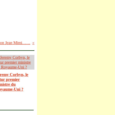
 ! Mon Jean Mimi……
remy Corbyn, le
tur premier
nistre du
oyaume-Uni ?