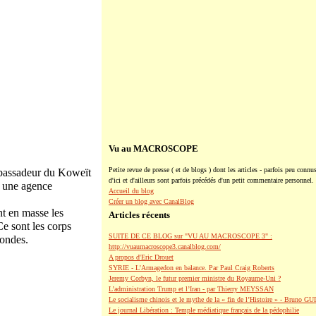
Vu au MACROSCOPE
Petite revue de presse ( et de blogs ) dont les articles - parfois peu connus
ambassadeur du Koweït
d'ici et d'ailleurs sont parfois précédés d'un petit commentaire personnel.
ar une agence
Accueil du blog
Créer un blog avec CanalBlog
nt en masse les
Articles récents
Ce sont les corps
SUITE DE CE BLOG sur "VU AU MACROSCOPE 3" :
condes.
http://vuaumacroscope3.canalblog.com/
A propos d'Eric Drouet
SYRIE - L'Armagedon en balance. Par Paul Craig Roberts
Jeremy Corbyn, le futur premier ministre du Royaume-Uni ?
L’administration Trump et l’Iran - par Thierry MEYSSAN
Le socialisme chinois et le mythe de la « fin de l’Histoire » - Bruno G
Le journal Libération : Temple médiatique français de la pédophilie