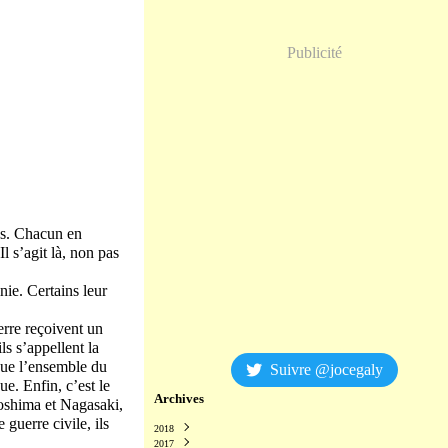
Publicité
ns. Chacun en
Il s’agit là, non pas
ie. Certains leur
erre reçoivent un
s s’appellent la
 que l’ensemble du
Suivre @jocegaly
e. Enfin, c’est le
Archives
iroshima et Nagasaki,
guerre civile, ils
2018
2017
Décembre
(2)