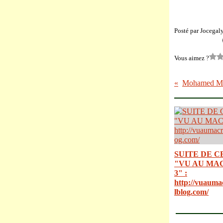
Posté par Jocegal
Vous aimez ?
Mohamed MER
SUITE DE C
"VU AU MA
3" :
http://vuauma
lblog.com/