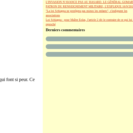
L’INVASION N’AVANCE PAS AU HASARD. LE GÉNÉRAL GOMAR
PATRON DU RENSEIGNEMENT MILITAIRE, L’EXPLIQUE.16/9/201
"La loi Schiappa ne protégera pas mieux les enfants", s'indignent les
associations
Loi Schiappa : pour Maître Eolas, l'article 2 dit le contraire de ce qui lui 
reproché
Derniers commentaires
ui font si peur. Ce