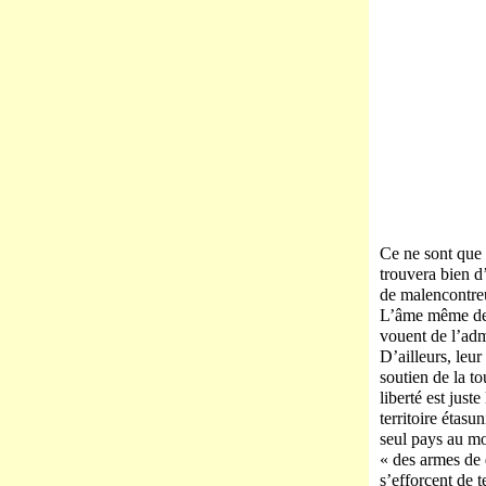
Ce ne sont que 
trouvera bien d
de malencontreu
L’âme même des 
vouent de l’adm
D’ailleurs, leu
soutien de la t
liberté est just
territoire étas
seul pays au mon
« des armes de 
s’efforcent de 