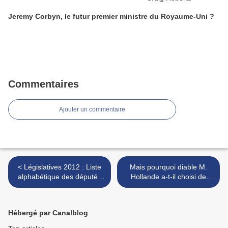
Jeremy Corbyn, le futur premier ministre du Royaume-Uni ?
Commentaires
Ajouter un commentaire
< Législatives 2012 : Liste
Mais pourquoi diable M.
alphabétique des députés
Hollande a-t-il choisi de
élus à l'Assemblée
faire partie de ceux qui
Nationale
poussent ? >
Hébergé par Canalblog