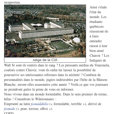
inopportun.
Ainsi s'étale
l'état du
monde. Les
étudiants
québécois
réussiront-ils
à faire
entendre
raison à leur
bien-aimé
Charest ? Les
siège de la CIA
Indignés de
Wall St sont-ils rentrés dans le rang ? Les puissants médias du Venezuela,
coalisés contre Chavéz, vont-ils enfin lui laisser la possibilité de
poursuivre ses intéressantes réformes dans la sérénité ? Combien de
personnalités dans le monde, jugées indésirables par l'hôte de la Maison-
Blanche, seront-elles assassinées cette année ? Voilà ce que vos journaux
ne prendront guère la peine de vous en informer.
Nous vivons dans un monde formidable. Dans le sens premier du terme,
hélas ! Consultons le Wiktionnaire :
Emprunté au latin
formīdābilis
(« formidable, terrible »), dérivé de
formido
(« peur, terreur, effroi »).
CQFD