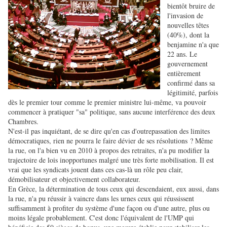
bientôt bruire de
l'invasion de
nouvelles têtes
(40%), dont la
benjamine n'a que
22 ans. Le
gouvernement
entièrement
confirmé dans sa
légitimité, parfois
dès le premier tour comme le premier ministre lui-même, va pouvoir
commencer à pratiquer "sa" politique, sans aucune interférence des deux
Chambres.
N'est-il pas inquiétant, de se dire qu'en cas d'outrepassation des limites
démocratiques, rien ne pourra le faire dévier de ses résolutions ? Même
la rue, on l'a bien vu en 2010 à propos des retraites, n'a pu modifier la
trajectoire de lois inopportunes malgré une très forte mobilisation. Il est
vrai que les syndicats jouent dans ces cas-là un rôle peu clair,
démobilisateur et objectivement collaborateur.
En Grèce, la détermination de tous ceux qui descendaient, eux aussi, dans
la rue, n'a pu réussir à vaincre dans les urnes ceux qui réussissent
suffisamment à profiter du système d'une façon ou d'une autre, plus ou
moins légale probablement. C'est donc l'équivalent de l'UMP qui