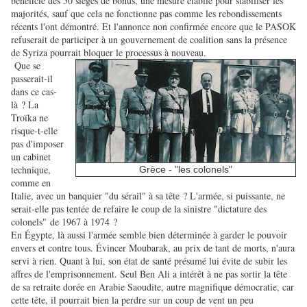
bénéficie des 50 sièges de bonus, une mesure établie pour stabiliser les
majorités, sauf que cela ne fonctionne pas comme les rebondissements
récents l'ont démontré. Et l'annonce non confirmée encore que le PASOK
refuserait de participer à un gouvernement de coalition sans la présence
de Syriza pourrait bloquer le processus à nouveau.
Que se
passerait-il
dans ce cas-
là ? La
Troïka ne
risque-t-elle
pas d'imposer
un cabinet
technique,
Grèce - "les colonels"
comme en
Italie, avec un banquier "du sérail" à sa tête ? L'armée, si puissante, ne
serait-elle pas tentée de refaire le coup de la sinistre "dictature des
colonels" de 1967 à 1974 ?
En Égypte, là aussi l'armée semble bien déterminée à garder le pouvoir
envers et contre tous. Évincer Moubarak, au prix de tant de morts, n'aura
servi à rien. Quant à lui, son état de santé présumé lui évite de subir les
affres de l'emprisonnement. Seul Ben Ali a intérêt à ne pas sortir la tête
de sa retraite dorée en Arabie Saoudite, autre magnifique démocratie, car
cette tête, il pourrait bien la perdre sur un coup de vent un peu