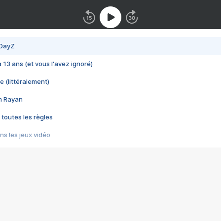
 DayZ
 a 13 ans (et vous l'avez ignoré)
e (littéralement)
im Rayan
 toutes les règles
s les jeux vidéo
us choquant de Rockstar ? - Le scandale BULLY
e plus moche de Steam
du RÊVE tourne au CAUCHEMAR
pendant 8 heures