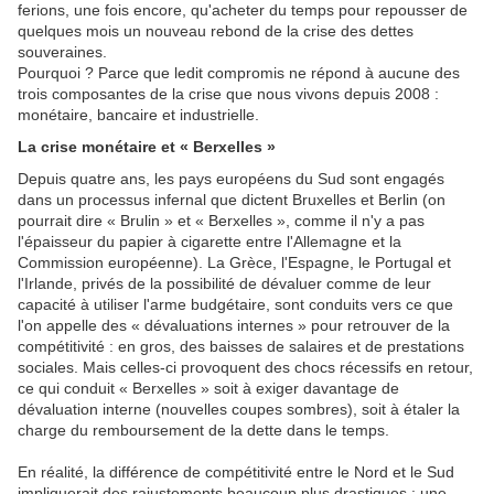
ferions, une fois encore, qu'acheter du temps pour repousser de
quelques mois un nouveau rebond de la crise des dettes
souveraines.
Pourquoi ? Parce que ledit compromis ne répond à aucune des
trois composantes de la crise que nous vivons depuis 2008 :
monétaire, bancaire et industrielle.
La crise monétaire et « Berxelles »
Depuis quatre ans, les pays européens du Sud sont engagés
dans un processus infernal que dictent Bruxelles et Berlin (on
pourrait dire « Brulin » et « Berxelles », comme il n'y a pas
l'épaisseur du papier à cigarette entre l'Allemagne et la
Commission européenne). La Grèce, l'Espagne, le Portugal et
l'Irlande, privés de la possibilité de dévaluer comme de leur
capacité à utiliser l'arme budgétaire, sont conduits vers ce que
l'on appelle des « dévaluations internes » pour retrouver de la
compétitivité : en gros, des baisses de salaires et de prestations
sociales. Mais celles-ci provoquent des chocs récessifs en retour,
ce qui conduit « Berxelles » soit à exiger davantage de
dévaluation interne (nouvelles coupes sombres), soit à étaler la
charge du remboursement de la dette dans le temps.
En réalité, la différence de compétitivité entre le Nord et le Sud
impliquerait des rajustements beaucoup plus drastiques : une