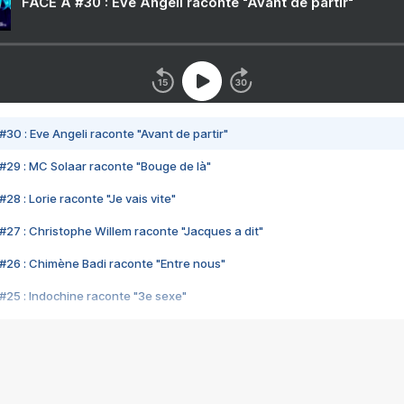
FACE A #30 : Eve Angeli raconte "Avant de partir"
#30 : Eve Angeli raconte "Avant de partir"
#29 : MC Solaar raconte "Bouge de là"
28 : Lorie raconte "Je vais vite"
#27 : Christophe Willem raconte "Jacques a dit"
#26 : Chimène Badi raconte "Entre nous"
#25 : Indochine raconte "3e sexe"
#24 : Zaho raconte "C'est chelou"
#23 : Patrick Bruel raconte "Au café des délices"
#22 : Kyo raconte "Le chemin"