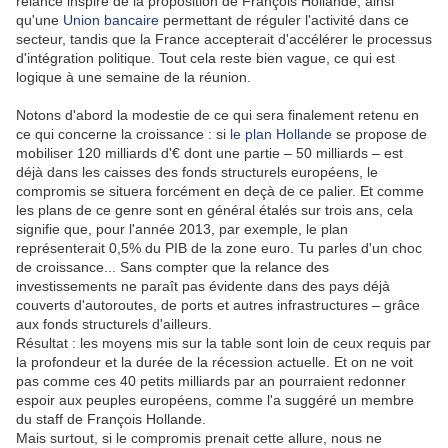
relance inspiré de la proposition de François Hollande, ainsi
qu'une
Union bancaire
permettant de réguler l'activité dans ce
secteur, tandis que la France accepterait d'accélérer le processus
d'intégration politique. Tout cela reste bien vague, ce qui est
logique à une semaine de la réunion.
Notons d'abord la modestie de ce qui sera finalement retenu en
ce qui concerne la croissance : si
le plan Hollande
se propose de
mobiliser 120 milliards d'€ dont une partie – 50 milliards – est
déjà dans les caisses des fonds structurels européens, le
compromis se situera forcément en deçà de ce palier. Et comme
les plans de ce genre sont en général étalés sur trois ans, cela
signifie que, pour l'année 2013, par exemple, le plan
représenterait 0,5% du PIB de la zone euro. Tu parles d'un choc
de croissance... Sans compter que la relance des
investissements ne paraît pas évidente dans des pays déjà
couverts d'autoroutes, de ports et autres infrastructures – grâce
aux fonds structurels d'ailleurs.
Résultat : les moyens mis sur la table sont loin de ceux requis par
la profondeur et la durée de la récession actuelle. Et on ne voit
pas comme ces 40 petits milliards par an pourraient redonner
espoir aux peuples européens, comme l'a suggéré un membre
du staff de François Hollande.
Mais surtout, si le compromis prenait cette allure, nous ne