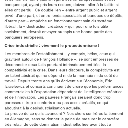
banques qui, ayant pris leurs risques, doivent aller à la faillite si
elles ont perdu. Ce double lien – entre argent public et argent
privé, d'une part, et entre fonds spéculatifs et banques de dépôts,
d'autre part – empêche un fonctionnement sain du système
libéral : la « destruction créatrice » qui, pour une fois utile
socialement, devrait envoyer au tapis une bonne partie des
banquiers européens.
Crise industrielle : vivement le protectionnisme !
Les membres de l'establishment – y compris, hélas, ceux qui
gravitent autour de François Hollande –, se sont empressés de
déconnecter deux faits pourtant intrinsèquement liés : la
compétitivité et la crise. Dans leurs discours, la compétitivité est
un talent abstrait qui ne dépend ni de la monnaie ni du coût du
travail. Depuis trente ans qu'ils écrivent sur l'économie, Eric
Izraelewicz et consorts continuent de croire que les performances
commerciales à l'exportation dépendent de l'intelligence créatrice
et de l'innovation. Les pauvres Français seraient donc trop
paresseux, trop « conforts » ou pas assez créatifs, ce qui
aboutirait à la désindustrialisation actuelle.
La preuve de ce qu'ils avancent ? Nos chers confrères la tiennent
en Allemagne, sans se donner la peine de mesurer le caractère
très relatif de cette domination industrielle, liée avant tout à