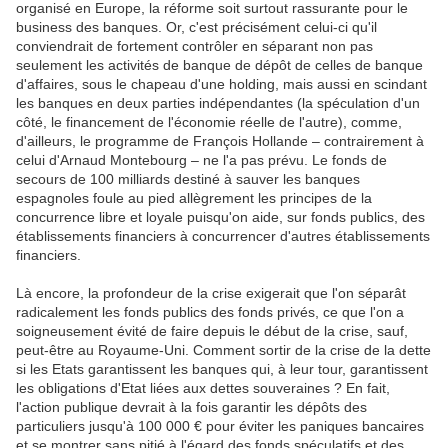
organisé en Europe, la réforme soit surtout rassurante pour le
business des banques. Or, c'est précisément celui-ci qu'il
conviendrait de fortement contrôler en séparant non pas
seulement les activités de banque de dépôt de celles de banque
d'affaires, sous le chapeau d'une holding, mais aussi en scindant
les banques en deux parties indépendantes (la spéculation d'un
côté, le financement de l'économie réelle de l'autre), comme,
d'ailleurs, le programme de François Hollande – contrairement à
celui d'Arnaud Montebourg – ne l'a pas prévu. Le fonds de
secours de 100 milliards destiné à sauver les banques
espagnoles foule au pied allègrement les principes de la
concurrence libre et loyale puisqu'on aide, sur fonds publics, des
établissements financiers à concurrencer d'autres établissements
financiers.
Là encore, la profondeur de la crise exigerait que l'on séparât
radicalement les fonds publics des fonds privés, ce que l'on a
soigneusement évité de faire depuis le début de la crise, sauf,
peut-être au Royaume-Uni. Comment sortir de la crise de la dette
si les Etats garantissent les banques qui, à leur tour, garantissent
les obligations d'Etat liées aux dettes souveraines ? En fait,
l'action publique devrait à la fois garantir les dépôts des
particuliers jusqu'à 100 000 € pour éviter les paniques bancaires
et se montrer sans pitié à l'égard des fonds spéculatifs et des