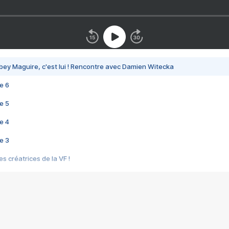
bey Maguire, c'est lui ! Rencontre avec Damien Witecka
e 6
e 5
e 4
e 3
s créatrices de la VF !
e 2
e 1
e Mektoub My Love arrive enfin ! Rencontre avec Shaïn Boumedine et Sal