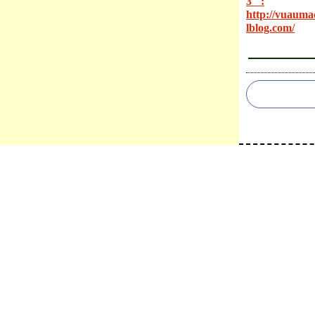
3" :
http://vuauma
lblog.com/