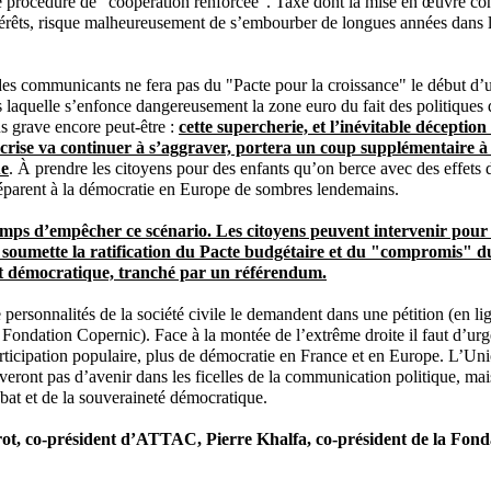
 procédure de "coopération renforcée". Taxe dont la mise en œuvre conc
térêts, risque malheureusement de s’embourber de longues années dans l
 des communicants ne fera pas du "Pacte pour la croissance" le début d’u
 laquelle s’enfonce dangereusement la zone euro du fait des politiques d
us grave encore peut-être :
cette supercherie, et l’inévitable déception
crise va continuer à s’aggraver, portera un coup supplémentaire à l
ue
. À prendre les citoyens pour des enfants qu’on berce avec des effets
éparent à la démocratie en Europe de sombres lendemains.
temps d’empêcher ce scénario. Les citoyens peuvent intervenir pour
 soumette la ratification du Pacte budgétaire et du "compromis" d
at démocratique, tranché par un référendum.
personnalités de la société civile le demandent dans une pétition (en lign
a Fondation Copernic). Face à la montée de l’extrême droite il faut d’u
rticipation populaire, plus de démocratie en France et en Europe. L’Un
uveront pas d’avenir dans les ficelles de la communication politique, mai
bat et de la souveraineté démocratique.
t, co-président d’ATTAC, Pierre Khalfa, co-président de la Fond