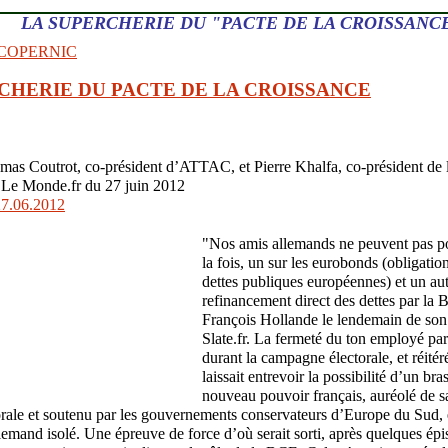
LA SUPERCHERIE DU "PACTE DE LA CROISSANC
n COPERNIC
CHERIE DU PACTE DE LA CROISSANCE
mas Coutrot, co-président d’ATTAC, et Pierre Khalfa, co-président de 
 Le Monde.fr du 27 juin 2012
27.06.2012
"Nos amis allemands ne peuvent pas p
la fois, un sur les eurobonds (obligatio
dettes publiques européennes) et un aut
refinancement direct des dettes par la 
François Hollande le lendemain de son 
Slate.fr. La fermeté du ton employé par 
durant la campagne électorale, et réitér
laissait entrevoir la possibilité d’un bras
nouveau pouvoir français, auréolé de sa
torale et soutenu par les gouvernements conservateurs d’Europe du Sud
lemand isolé. Une épreuve de force d’où serait sorti, après quelques épi