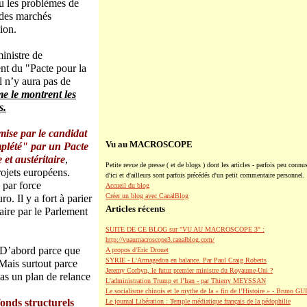
lu les problèmes de
 des marchés
ion.
inistre de
nt du "Pacte pour la
 n’y aura pas de
e le montrent les
s.
mise par le candidat
Vu au MACROSCOPE
mplété" par un Pacte
et austéritaire
,
Petite revue de presse ( et de blogs ) dont les articles - parfois peu connus
rojets européens.
d'ici et d'ailleurs sont parfois précédés d'un petit commentaire personnel.
 par force
Accueil du blog
Créer un blog avec CanalBlog
o. Il y a fort à parier
Articles récents
aire par le Parlement
SUITE DE CE BLOG sur "VU AU MACROSCOPE 3" :
http://vuaumacroscope3.canalblog.com/
 D’abord parce que
A propos d'Eric Drouet
SYRIE - L'Armagedon en balance. Par Paul Craig Roberts
Mais surtout parce
Jeremy Corbyn, le futur premier ministre du Royaume-Uni ?
pas un plan de relance
L’administration Trump et l’Iran - par Thierry MEYSSAN
Le socialisme chinois et le mythe de la « fin de l’Histoire » - Bruno G
fonds structurels
Le journal Libération : Temple médiatique français de la pédophilie