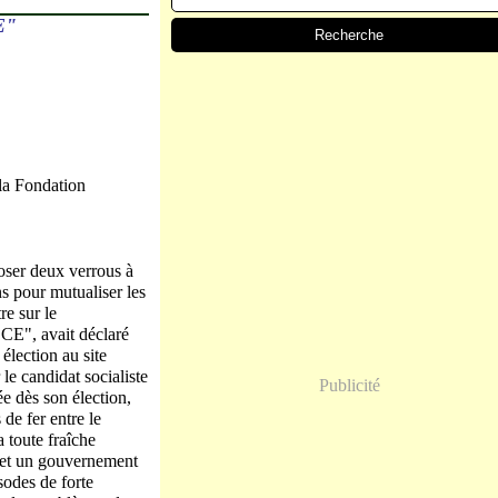
E"
la Fondation
oser deux verrous à
ns pour mutualiser les
re sur le
BCE", avait déclaré
élection au site
le candidat socialiste
Publicité
ée dès son élection,
 de fer entre le
 toute fraîche
, et un gouvernement
sodes de forte