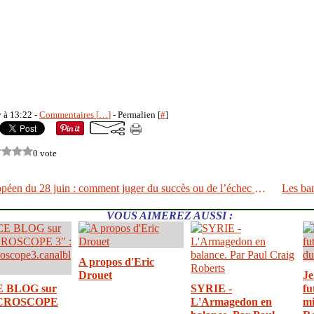
y à 13:22 -
Commentaires [
…
]
- Permalien [
#
]
0 vote
Sommet européen du 28 juin : comment juger du succès ou de l’échec de François Hollande
VOUS AIMEREZ AUSSI :
A propos d'Eric
Drouet
Je
E BLOG sur
SYRIE -
fu
CROSCOPE
L'Armagedon en
mi