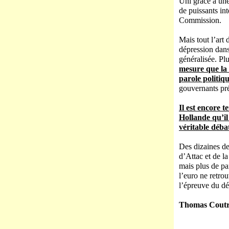
Uni grâce à une
de puissants in
Commission.
Mais tout l’art
dépression dans
généralisée. Pl
mesure que la 
parole politiq
gouvernants pr
Il est encore 
Hollande qu’il
véritable déb
Des dizaines de 
d’Attac et de l
mais plus de pa
l’euro ne retro
l’épreuve du dé
Thomas Coutro