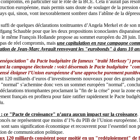
l compromis, en particulier sur le rôle de la BCE. Cela n’aurait pas réso
truction européenne, mais permis sans doute de soulager de la pression
pays qui, sinon, vont inexorablement sombrer dans l’abîme de la dépress
a suffi de quelques déclarations tonitruantes d’Angela Merkel et de son m
gang Schauble pour que les deux propositions iconoclastes disparaisse
e le même François Hollande propose au sommet européen du 28 juin. Il
c pas de réel compromis, mais
une capitulation en rase campagne comm
ration de Jean-Marc Ayrault renvoyant les "eurobonds" à dans 10 an
renégociation" du Pacte budgétaire (le fameux "traité Merkozy") pro
dant la campagne électorale : voici désormais le Pacte budgétaire "co
censé éloigner l’Union européenne d’une approche purement punitive 
ant 120 milliards d’euros d’investissements nouveaux pour des grands p
t "normal" s’achemine donc vers un sommet européen "normal", conclu
éclarations triomphantes proclamant la "fin de la crise" pour la zone eur
ment français en profitera pour faire ratifier rapidement le Pacte budgét
lu.
: ce "Pacte de croissance" n’aura aucun impact sur la croissance
.
noncés ne représentent que moins d’1% du PIB de l’Union européenne. 
s sont sans signification économique et recouvrent pour l’essentiel non 
tion de communication politique.
eux 120 milliards consistent pour moitié en un "redéploiement" de 