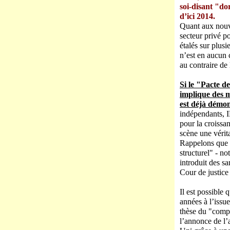
soi-disant "do
d’ici 2014.
Quant aux nouve
secteur privé p
étalés sur plus
n’est en aucun 
au contraire de 
Si le "Pacte de
implique des m
est déjà démo
indépendants, 
pour la croissa
scène une vérita
Rappelons que l
structurel" - n
introduit des s
Cour de justice
Il est possible
années à l’issu
thèse du "comp
l’annonce de l’