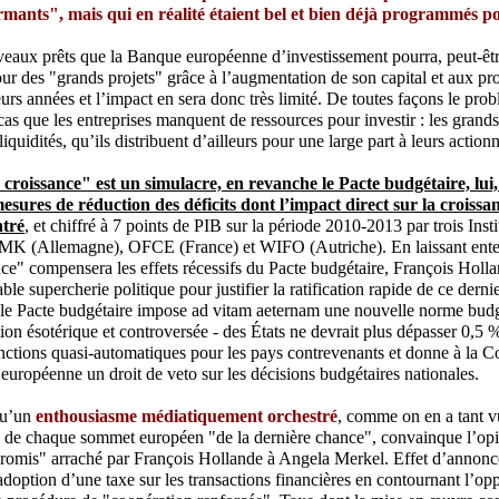
rmants", mais qui en réalité étaient bel et bien déjà programmés p
aux prêts que la Banque européenne d’investissement pourra, peut-êtr
our des "grands projets" grâce à l’augmentation de son capital et aux pro
ieurs années et l’impact en sera donc très limité. De toutes façons le pro
cas que les entreprises manquent de ressources pour investir : les grand
liquidités, qu’ils distribuent d’ailleurs pour une large part à leurs actionn
 croissance" est un simulacre, en revanche le Pacte budgétaire, lui, e
esures de réduction des déficits dont l’impact direct sur la croissa
ntré
, et chiffré à 7 points de PIB sur la période 2010-2013 par trois Ins
IMK (Allemagne), OFCE (France) et WIFO (Autriche). En laissant ente
nce" compensera les effets récessifs du Pacte budgétaire, François Hol
ble supercherie politique pour justifier la ratification rapide de ce derni
e Pacte budgétaire impose ad vitam aeternam une nouvelle norme budgét
otion ésotérique et controversée - des États ne devrait plus dépasser 0,5
anctions quasi-automatiques pour les pays contrevenants et donne à la C
 européenne un droit de veto sur les décisions budgétaires nationales.
 qu’un
enthousiasme médiatiquement orchestré
, comme on en a tant v
e de chaque sommet européen "de la dernière chance", convainque l’opi
romis" arraché par François Hollande à Angela Merkel. Effet d’annonc
adoption d’une taxe sur les transactions financières en contournant l’