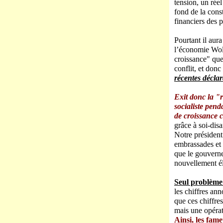
tension, un rée
fond de la cons
financiers des 
Pourtant il aur
l’économie Wolf
croissance" qu
conflit, et don
récentes décla
Exit donc la "
socialiste pen
de croissance 
grâce à soi-dis
Notre présiden
embrassades et d
que le gouverne
nouvellement é
Seul problème 
les chiffres an
que ces chiffre
mais une opéra
Ainsi, les fam