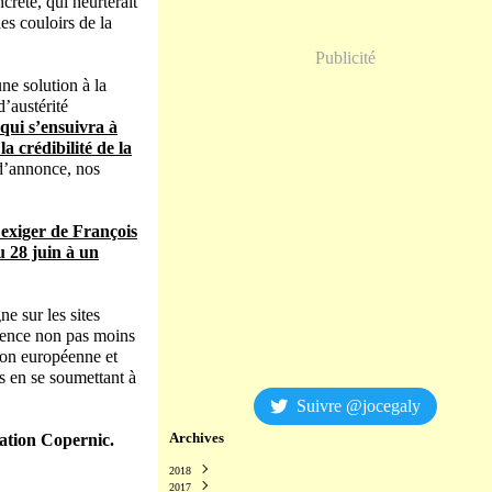
rète, qui heurterait
es couloirs de la
Publicité
ne solution à la
’austérité
 qui s’ensuivra à
a crédibilité de la
 d’annonce, nos
 exiger de François
u 28 juin à un
e sur les sites
rgence non pas moins
ion européenne et
s en se soumettant à
Suivre @jocegaly
Archives
ation Copernic.
2018
2017
Décembre
(2)