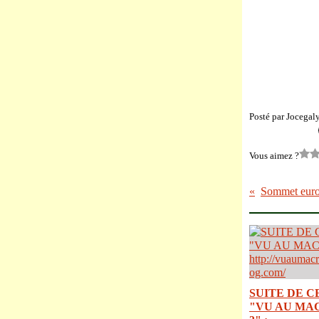
Posté par Jocegal
Vous aimez ?
SUITE DE C
"VU AU MA