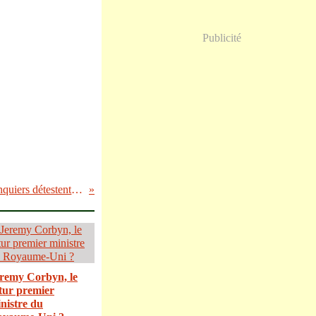
Publicité
Les banquiers détestent l’Islande
remy Corbyn, le
tur premier
nistre du