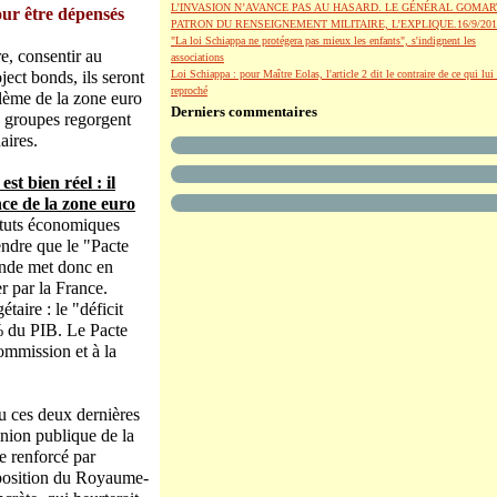
L’INVASION N’AVANCE PAS AU HASARD. LE GÉNÉRAL GOMAR
our être dépensés
PATRON DU RENSEIGNEMENT MILITAIRE, L’EXPLIQUE.16/9/201
"La loi Schiappa ne protégera pas mieux les enfants", s'indignent les
e, consentir au
associations
ject bonds, ils seront
Loi Schiappa : pour Maître Eolas, l'article 2 dit le contraire de ce qui lui 
reproché
blème de la zone euro
Derniers commentaires
s groupes regorgent
aires.
st bien réel : il
nce de la zone euro
tituts économiques
ndre que le "Pacte
lande met donc en
er par la France.
aire : le "déficit
 % du PIB. Le Pacte
ommission et à la
u ces deux dernières
nion publique de la
e renforcé par
opposition du Royaume-