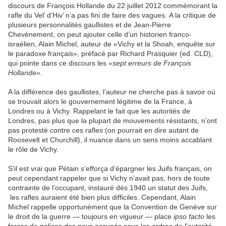
discours de François Hollande du 22 juillet 2012 commémorant la
rafle du Vel’ d’Hiv’ n’a pas fini de faire des vagues. A la critique de
plusieurs personnalités gaullistes et de Jean-Pierre
Chevènement, on peut ajouter celle d’un historien franco-
israélien, Alain Michel, auteur de «Vichy et la Shoah, enquête sur
le paradoxe français», préfacé par Richard Prasquier (ed. CLD),
qui pointe dans ce discours les
«sept erreurs de François
Hollande».
A la différence des gaullistes, l’auteur ne cherche pas à savoir où
se trouvait alors le gouvernement légitime de la France, à
Londres ou à Vichy. Rappelant le fait que les autorités de
Londres, pas plus que la plupart de mouvements résistants, n’ont
pas protesté contre ces rafles (on pourrait en dire autant de
Roosevelt et Churchill), il nuance dans un sens moins accablant
le rôle de Vichy.
S’il est vrai que Pétain s’efforça d’épargner les Juifs français, on
peut cependant rappeler que si Vichy n’avait pas, hors de toute
contrainte de l’occupant, instauré dès 1940 un statut des Juifs,
les rafles auraient été bien plus difficiles. Cependant, Alain
Michel rappelle opportunément que la Convention de Genève sur
le droit de la guerre — toujours en vigueur — place
ipso facto
les