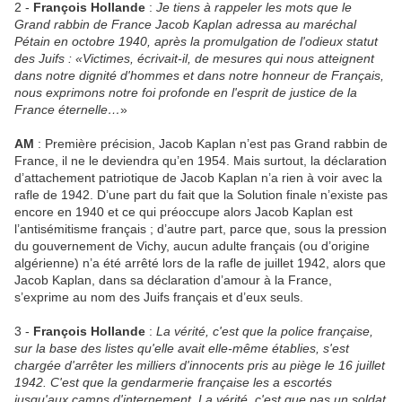
2 -
François Hollande
:
Je tiens à rappeler les mots que le
Grand rabbin de France Jacob Kaplan adressa au maréchal
Pétain en octobre 1940, après la promulgation de l'odieux statut
des Juifs : «Victimes, écrivait-il, de mesures qui nous atteignent
dans notre dignité d'hommes et dans notre honneur de Français,
nous exprimons notre foi profonde en l'esprit de justice de la
France éternelle…
»
AM
: Première précision, Jacob Kaplan n’est pas Grand rabbin de
France, il ne le deviendra qu’en 1954. Mais surtout, la déclaration
d’attachement patriotique de Jacob Kaplan n’a rien à voir avec la
rafle de 1942. D’une part du fait que la Solution finale n’existe pas
encore en 1940 et ce qui préoccupe alors Jacob Kaplan est
l’antisémitisme français ; d’autre part, parce que, sous la pression
du gouvernement de Vichy, aucun adulte français (ou d’origine
algérienne) n’a été arrêté lors de la rafle de juillet 1942, alors que
Jacob Kaplan, dans sa déclaration d’amour à la France,
s’exprime au nom des Juifs français et d’eux seuls.
3 -
François Hollande
:
La vérité, c'est que la police française,
sur la base des listes qu'elle avait elle-même établies, s'est
chargée d'arrêter les milliers d'innocents pris au piège le 16 juillet
1942. C'est que la gendarmerie française les a escortés
jusqu'aux camps d'internement. La vérité, c'est que pas un soldat