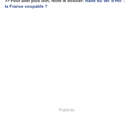
>> Pour aller plus loin, relire le dossier:
Rafle du Vel' d'Hiv' :
la France coupable ?
Publicité