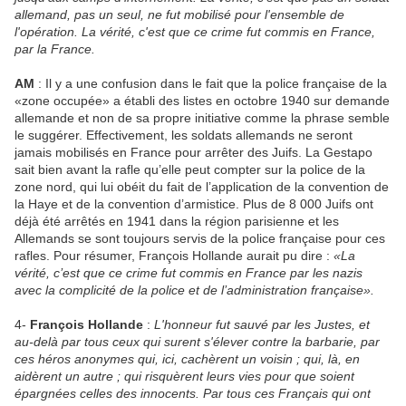
allemand, pas un seul, ne fut mobilisé pour l'ensemble de
l'opération. La vérité, c'est que ce crime fut commis en France,
par la France.
AM
: Il y a une confusion dans le fait que la police française de la
«zone occupée» a établi des listes en octobre 1940 sur demande
allemande et non de sa propre initiative comme la phrase semble
le suggérer. Effectivement, les soldats allemands ne seront
jamais mobilisés en France pour arrêter des Juifs. La Gestapo
sait bien avant la rafle qu’elle peut compter sur la police de la
zone nord, qui lui obéit du fait de l’application de la convention de
la Haye et de la convention d’armistice. Plus de 8 000 Juifs ont
déjà été arrêtés en 1941 dans la région parisienne et les
Allemands se sont toujours servis de la police française pour ces
rafles. Pour résumer, François Hollande aurait pu dire :
«La
vérité, c’est que ce crime fut commis en France par les nazis
avec la complicité de la police et de l’administration française».
4-
François Hollande
:
L'honneur fut sauvé par les Justes, et
au-delà par tous ceux qui surent s'élever contre la barbarie, par
ces héros anonymes qui, ici, cachèrent un voisin ; qui, là, en
aidèrent un autre ; qui risquèrent leurs vies pour que soient
épargnées celles des innocents. Par tous ces Français qui ont