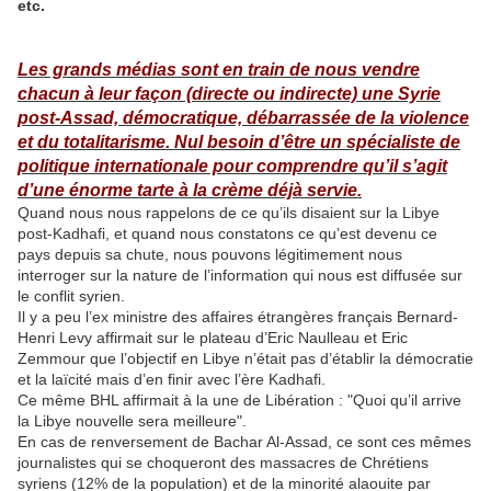
etc.
Les grands médias sont en train de nous vendre
chacun à leur façon (directe ou indirecte) une Syrie
post-Assad, démocratique, débarrassée de la violence
et du totalitarisme. Nul besoin d’être un spécialiste de
politique internationale pour comprendre qu’il s’agit
d’une énorme tarte à la crème déjà servie.
Quand nous nous rappelons de ce qu’ils disaient sur la Libye
post-Kadhafi, et quand nous constatons ce qu’est devenu ce
pays depuis sa chute, nous pouvons légitimement nous
interroger sur la nature de l’information qui nous est diffusée sur
le conflit syrien.
Il y a peu l’ex ministre des affaires étrangères français Bernard-
Henri Levy affirmait sur le plateau d’Eric Naulleau et Eric
Zemmour que l’objectif en Libye n’était pas d’établir la démocratie
et la laïcité mais d’en finir avec l’ère Kadhafi.
Ce même BHL affirmait à la une de Libération : "Quoi qu’il arrive
la Libye nouvelle sera meilleure".
En cas de renversement de Bachar Al-Assad, ce sont ces mêmes
journalistes qui se choqueront des massacres de Chrétiens
syriens (12% de la population) et de la minorité alaouite par