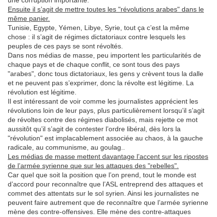
une corruption importante.
Ensuite il s’agit de mettre toutes les "révolutions arabes" dans le
même panier.
Tunisie, Egypte, Yémen, Libye, Syrie, tout ça c’est la même
chose : il s’agit de régimes dictatoriaux contre lesquels les
peuples de ces pays se sont révoltés.
Dans nos médias de masse, peu importent les particularités de
chaque pays et de chaque conflit, ce sont tous des pays
"arabes", donc tous dictatoriaux, les gens y crèvent tous la dalle
et ne peuvent pas s’exprimer, donc la révolte est légitime. La
révolution est légitime.
Il est intéressant de voir comme les journalistes apprécient les
révolutions loin de leur pays, plus particulièrement lorsqu’il s’agit
de révoltes contre des régimes diabolisés, mais rejette ce mot
aussitôt qu’il s’agit de contester l’ordre libéral, dès lors la
"révolution" est implacablement associée au chaos, à la gauche
radicale, au communisme, au goulag..
Les médias de masse mettent davantage l’accent sur les ripostes
de l’armée syrienne que sur les attaques des "rebelles".
Car quel que soit la position que l’on prend, tout le monde est
d’accord pour reconnaître que l’ASL entreprend des attaques et
commet des attentats sur le sol syrien. Ainsi les journalistes ne
peuvent faire autrement que de reconnaître que l’armée syrienne
mène des contre-offensives. Elle mène des contre-attaques