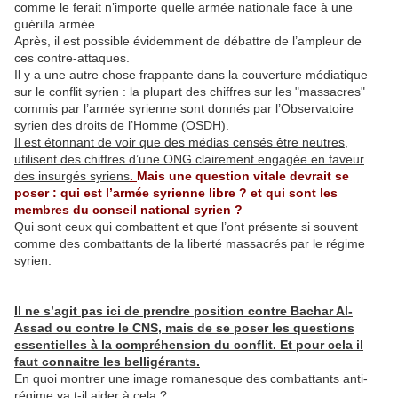
comme le ferait n’importe quelle armée nationale face à une
guérilla armée.
Après, il est possible évidemment de débattre de l’ampleur de
ces contre-attaques.
Il y a une autre chose frappante dans la couverture médiatique
sur le conflit syrien : la plupart des chiffres sur les "massacres"
commis par l’armée syrienne sont donnés par l’Observatoire
syrien des droits de l’Homme (OSDH).
Il est étonnant de voir que des médias censés être neutres,
utilisent des chiffres d’une ONG clairement engagée en faveur
des insurgés syriens
.
Mais une question vitale devrait se
poser : qui est l’armée syrienne libre ? et qui sont les
membres du conseil national syrien ?
Qui sont ceux qui combattent et que l’ont présente si souvent
comme des combattants de la liberté massacrés par le régime
syrien.
Il ne s’agit pas ici de prendre position contre Bachar Al-
Assad ou contre le CNS, mais de se poser les questions
essentielles à la compréhension du conflit. Et pour cela il
faut connaitre les belligérants.
En quoi montrer une image romanesque des combattants anti-
régime va t-il aider à cela ?