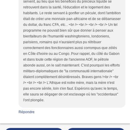
servent, au lieu que les bénéfices du précieux liquide se
retrouvent dans la santé, l'éducation et le logement des
habitants. Le reste servant à gonfler un pécule, dont l'ambition
était de créer une monnaie pan-africaine et de se débarrasser
du dollar, du franc CFA, etc... <br /> <br /> <br /> <br /> Un tel
programme ne pouvait bien sûr que donner à penser aux
bienfaiteurs de l'humanité washingtoniens, londoniens,
parisiens, romains qui n'auraient plus pu rétribuer
correctement des fonctionnaires aussi corrompus que zélés
en Côte d'Ivoire ou au Congo. Pour rappel, du côté du Gabon
et dans toute cette région de l'ancienne AOF, le pétrole
abonde aussi, on le sait maintenant. C'est pourquoi les efforts
militaro-diplomatiques de "la communauté internationale"
étaient complètement désintéressés. Braves gens !<br /> <br
/> <br /> <br /> L'Afrique est notre mère, mais la mère n'est
pas encore sénile, loin s'en faut. Espérons qu'avec le temps,
elle saura se dégager de cet esclavage où les "occidentaux"
l'ont plongée.
Répondre