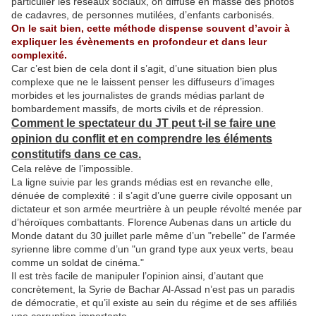
particulier les réseaux sociaux, on diffuse en masse des photos
de cadavres, de personnes mutilées, d’enfants carbonisés.
On le sait bien, cette méthode dispense souvent d’avoir à
expliquer les évènements en profondeur et dans leur
complexité.
Car c’est bien de cela dont il s’agit, d’une situation bien plus
complexe que ne le laissent penser les diffuseurs d’images
morbides et les journalistes de grands médias parlant de
bombardement massifs, de morts civils et de répression.
Comment le spectateur du JT peut t-il se faire une
opinion du conflit et en comprendre les éléments
constitutifs dans ce cas.
Cela relève de l’impossible.
La ligne suivie par les grands médias est en revanche elle,
dénuée de complexité : il s’agit d’une guerre civile opposant un
dictateur et son armée meurtrière à un peuple révolté menée par
d’héroïques combattants. Florence Aubenas dans un article du
Monde datant du 30 juillet parle même d’un "rebelle" de l’armée
syrienne libre comme d’un "un grand type aux yeux verts, beau
comme un soldat de cinéma."
Il est très facile de manipuler l’opinion ainsi, d’autant que
concrètement, la Syrie de Bachar Al-Assad n’est pas un paradis
de démocratie, et qu’il existe au sein du régime et de ses affiliés