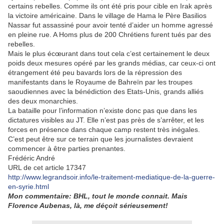
certains rebelles. Comme ils ont été pris pour cible en Irak après
la victoire américaine. Dans le village de Hama le Père Basilios
Nassar fut assassiné pour avoir tenté d’aider un homme agressé
en pleine rue. A Homs plus de 200 Chrétiens furent tués par des
rebelles.
Mais le plus écœurant dans tout cela c’est certainement le deux
poids deux mesures opéré par les grands médias, car ceux-ci ont
étrangement été peu bavards lors de la répression des
manifestants dans le Royaume de Bahreïn par les troupes
saoudiennes avec la bénédiction des Etats-Unis, grands alliés
des deux monarchies.
La bataille pour l’information n’existe donc pas que dans les
dictatures visibles au JT. Elle n’est pas près de s’arrêter, et les
forces en présence dans chaque camp restent très inégales.
C’est peut être sur ce terrain que les journalistes devraient
commencer à être parties prenantes.
Frédéric André
URL de cet article 17347
http://www.legrandsoir.info/le-traitement-mediatique-de-la-guerre-
en-syrie.html
Mon commentaire: BHL, tout le monde connait. Mais
Florence Aubenas, là, me déçoit sérieusement!