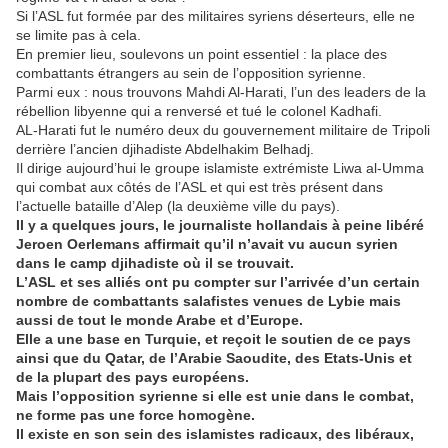
Si l’ASL fut formée par des militaires syriens déserteurs, elle ne
se limite pas à cela.
En premier lieu, soulevons un point essentiel : la place des
combattants étrangers au sein de l’opposition syrienne.
Parmi eux : nous trouvons Mahdi Al-Harati, l’un des leaders de la
rébellion libyenne qui a renversé et tué le colonel Kadhafi.
AL-Harati fut le numéro deux du gouvernement militaire de Tripoli
derrière l’ancien djihadiste Abdelhakim Belhadj.
Il dirige aujourd’hui le groupe islamiste extrémiste Liwa al-Umma
qui combat aux côtés de l’ASL et qui est très présent dans
l’actuelle bataille d’Alep (la deuxième ville du pays).
Il y a quelques jours, le journaliste hollandais à peine libéré
Jeroen Oerlemans affirmait qu’il n’avait vu aucun syrien
dans le camp djihadiste où il se trouvait.
L’ASL et ses alliés ont pu compter sur l’arrivée d’un certain
nombre de combattants salafistes venues de Lybie mais
aussi de tout le monde Arabe et d’Europe.
Elle a une base en Turquie, et reçoit le soutien de ce pays
ainsi que du Qatar, de l’Arabie Saoudite, des Etats-Unis et
de la plupart des pays européens.
Mais l’opposition syrienne si elle est unie dans le combat,
ne forme pas une force homogène.
Il existe en son sein des islamistes radicaux, des libéraux,