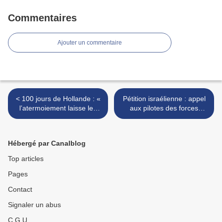
Commentaires
Ajouter un commentaire
< 100 jours de Hollande : «
Pétition israélienne : appel
l’atermoiement laisse les
aux pilotes des forces
mains libres à la finance »
aériennes pour refuser de
bombarder l’Iran -
traduction et texte complet.
Hébergé par Canalblog
>
Top articles
Pages
Contact
Signaler un abus
C.G.U.