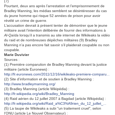
(7)
Pourtant, deux ans après l’arrestation et l’emprisonnement de
Bradley Manning, les médias semblent se désintéresser du cas
du jeune homme qui risque 52 années de prison pour avoir
révélé un crime de guerre.
L’accusation devrait à présent tenter de démontrer que le jeune
militaire avait l’intention délibérée de fournir des informations à
Al-Qaïda
lorsqu’il a transmis au site internet de Wikileaks la vidéo
du raid et de nombreuses dépêches militaires (9) Bradley
Manning n’a pas encore fait savoir s’il plaiderait coupable ou non
coupable.
Marie Duvivier
Sources :
(1) Première comparution de Bradley Manning devant la justice
militaire (article Euronews) :
http://fr.euronews.com/2011/12/16/wikileaks-premiere-comparu...
(2) Site d’information et de soutien à Bradley Manning :
http://www.bradleymanning.org/
(3) Bradley Manning (article Wikipédia) :
http://fr.wikipedia.org/wiki/Bradley_Manning
(4) Raid aérien du 12 juillet 2007 à Bagdad (article Wikipédia) :
http://fr.wikipedia.org/wiki/Raid_a%C3%A9rien_du_12_juillet_...
(5) La taupe de Wikileaks a subi "un traitement cruel", selon
l’ONU (article Le Nouvel Observateur) :