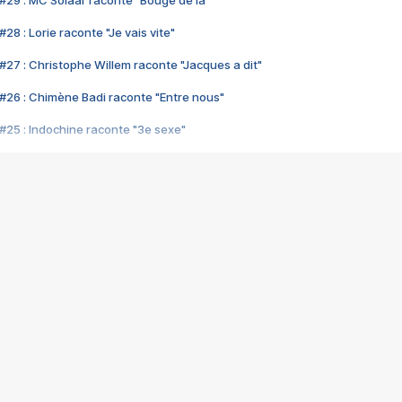
#29 : MC Solaar raconte "Bouge de là"
28 : Lorie raconte "Je vais vite"
#27 : Christophe Willem raconte "Jacques a dit"
#26 : Chimène Badi raconte "Entre nous"
#25 : Indochine raconte "3e sexe"
#24 : Zaho raconte "C'est chelou"
#23 : Patrick Bruel raconte "Au café des délices"
#22 : Kyo raconte "Le chemin"
#21 : Nolwenn Leroy raconte "Cassé"
#20 : Patrick Hernandez raconte "Born to be alive"
#19 : Lorie raconte "Près de moi"
#18 : Michael Jones raconte "A nos actes manqués" (avec Jean-Jacque
#17 : Khaled raconte "Aïcha"