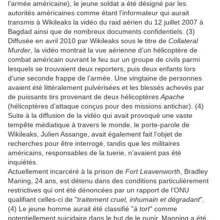
l’armée américaine), le jeune soldat a été désigné par les
autorités américaines comme étant l’informateur qui aurait
transmis à Wikileaks la vidéo du raid aérien du 12 juillet 2007 à
Bagdad ainsi que de nombreux documents confidentiels. (3)
Diffusée en avril 2010 par Wikileaks sous le titre de
Collateral
Murder
, la vidéo montrait la vue aérienne d’un hélicoptère de
combat américain ouvrant le feu sur un groupe de civils parmi
lesquels se trouvaient deux reporters, puis deux enfants lors
d’une seconde frappe de l’armée. Une vingtaine de personnes
avaient été littéralement pulvérisées et les blessés achevés par
de puissants tirs provenant de deux hélicoptères
Apache
(hélicoptères d’attaque conçus pour des missions antichar). (4)
Suite à la diffusion de la vidéo qui avait provoqué une vaste
tempête médiatique à travers le monde, le porte-parole de
Wikileaks, Julien Assange, avait également fait l’objet de
recherches pour être interrogé, tandis que les militaires
américains, responsables de la tuerie, n’avaient pas été
inquiétés.
Actuellement incarcéré à la prison de
Fort Leavenworth
, Bradley
Maning, 24 ans, est détenu dans des conditions particulièrement
restrictives qui ont été dénoncées par un rapport de l’ONU
qualifiant celles-ci de "
traitement cruel, inhumain et dégradant
".
(4) Le jeune homme aurait été classifié "
à tort
" comme
potentiellement suicidaire dans le but de le punir. Manning a été