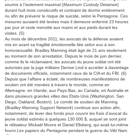
soumis à l’isolement maximal (
Maximum Custody Detainee
)
durant huit mois consécutifs et contraint de dormir entièrement
nu afin de prévenir le risque de suicide, selon le Pentagone. Ces
mesures auraient été levées mais il demeure enfermé 23 heures
par jour et reste menotté aux mains et aux pieds durant les
visites. (5)
Au mois de décembre 2011, les avocats de la défense avaient
mis en avant sa fragilité émotionnelle liée selon eux à son
homosexualité. Bradley Manning était âgé de 21 ans seulement
au moment de son arrestation. Depuis le mois de juin dernier,
comme ils le réclamaient, les avocats du jeune soldat ont été
autorisés par la juge militaire Denise Lind à accéder à davantage
de documents officiels, notamment ceux de la CIA et du FBI. (6)
Depuis que l’affaire a éclaté, de nombreuses manifestations de
soutien ont été menées à travers le monde, comme en
Allemagne, en Irlande, aux Pays-Bas, au Canada, en Australie et
dans plusieurs grandes villes des Etats-Unis (Washington, San
Diego, Oakland, Boston). Le comité de soutien de Manning
(
Bradley Manning Support Network
) continue son action afin,
notamment, de lever des fonds pour couvrir les frais d’avocat du
jeune soldat estimés à quelques 130 000 $, auquel se sont joint
le rélisateur Mickaël Moore et Daniel Ellsberg, qui avait lui-même
fourni
Les papiers du Pentagone
pendant la guerre du Viêt Nam.