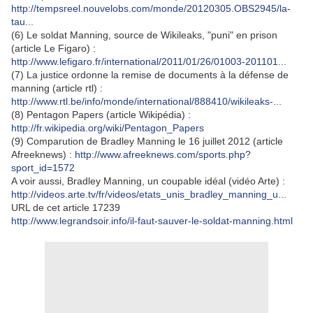
http://tempsreel.nouvelobs.com/monde/20120305.OBS2945/la-
tau...
(6) Le soldat Manning, source de Wikileaks, "puni" en prison
(article Le Figaro) :
http://www.lefigaro.fr/international/2011/01/26/01003-201101...
(7) La justice ordonne la remise de documents à la défense de
manning (article rtl) :
http://www.rtl.be/info/monde/international/888410/wikileaks-...
(8) Pentagon Papers (article Wikipédia) :
http://fr.wikipedia.org/wiki/Pentagon_Papers
(9) Comparution de Bradley Manning le 16 juillet 2012 (article
Afreeknews) :
http://www.afreeknews.com/sports.php?
sport_id=1572
A voir aussi, Bradley Manning, un coupable idéal (vidéo Arte) :
http://videos.arte.tv/fr/videos/etats_unis_bradley_manning_u...
URL de cet article 17239
http://www.legrandsoir.info/il-faut-sauver-le-soldat-manning.html