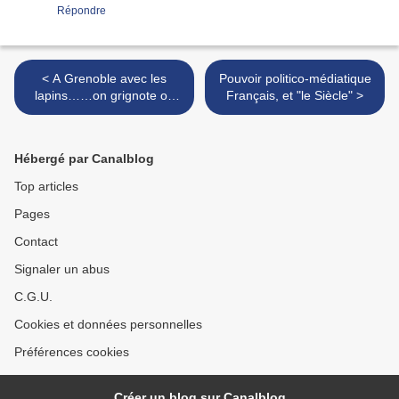
Répondre
< A Grenoble avec les
Pouvoir politico-médiatique
lapins……on grignote on
Français, et "le Siècle" >
grignote…..
Hébergé par Canalblog
Top articles
Pages
Contact
Signaler un abus
C.G.U.
Cookies et données personnelles
Préférences cookies
Créer un blog sur Canalblog