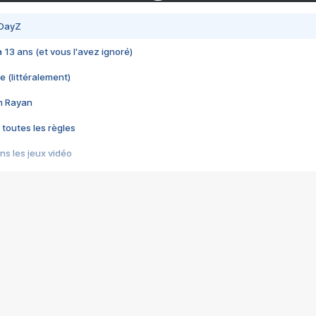
 DayZ
 a 13 ans (et vous l'avez ignoré)
e (littéralement)
im Rayan
 toutes les règles
s les jeux vidéo
us choquant de Rockstar ? - Le scandale BULLY
e plus moche de Steam
du RÊVE tourne au CAUCHEMAR
pendant 8 heures
it… à tort
umiliés par un jeu vidéo