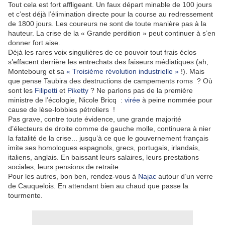
Tout cela est fort affligeant. Un faux départ minable de 100 jours
et c’est déjà l’élimination directe pour la course au redressement
de 1800 jours. Les coureurs ne sont de toute manière pas à la
hauteur. La crise de la « Grande perdition » peut continuer à s’en
donner fort aise.
Déjà les rares voix singulières de ce pouvoir tout frais éclos
s’effacent derrière les entrechats des faiseurs médiatiques (ah,
Montebourg et sa
« Troisième révolution industrielle »
!). Mais
que pense Taubira des destructions de campements roms ? Où
sont les
Filipetti
et
Piketty
? Ne parlons pas de la première
ministre de l’écologie, Nicole Bricq :
virée
à peine nommée pour
cause de lèse-lobbies pétroliers !
Pas grave, contre toute évidence, une grande majorité
d’électeurs de droite comme de gauche molle, continuera à nier
la fatalité de la crise... jusqu’à ce que le gouvernement français
imite ses homologues espagnols, grecs, portugais, irlandais,
italiens, anglais. En baissant leurs salaires, leurs prestations
sociales, leurs pensions de retraite.
Pour les autres, bon ben, rendez-vous à
Najac
autour d’un verre
de Cauquelois. En attendant bien au chaud que passe la
tourmente.