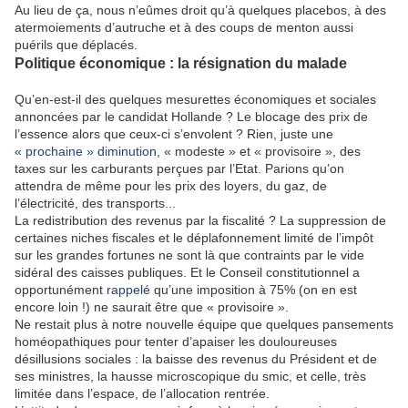
Au lieu de ça, nous n’eûmes droit qu’à quelques placebos, à des
atermoiements d’autruche et à des coups de menton aussi
puérils que déplacés.
Politique économique : la résignation du malade
Qu’en-est-il des quelques mesurettes économiques et sociales
annoncées par le candidat Hollande ? Le blocage des prix de
l’essence alors que ceux-ci s’envolent ? Rien, juste une
« prochaine » diminution
, « modeste » et « provisoire », des
taxes sur les carburants perçues par l’Etat. Parions qu’on
attendra de même pour les prix des loyers, du gaz, de
l’électricité, des transports...
La redistribution des revenus par la fiscalité ? La suppression de
certaines niches fiscales et le déplafonnement limité de l’impôt
sur les grandes fortunes ne sont là que contraints par le vide
sidéral des caisses publiques. Et le Conseil constitutionnel a
opportunément
rappelé
qu’une imposition à 75% (on en est
encore loin !) ne saurait être que « provisoire ».
Ne restait plus à notre nouvelle équipe que quelques pansements
homéopathiques pour tenter d’apaiser les douloureuses
désillusions sociales : la baisse des revenus du Président et de
ses ministres, la hausse microscopique du smic, et celle, très
limitée dans l’espace, de l’allocation rentrée.