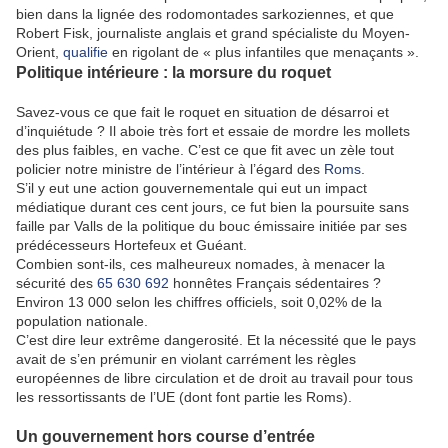
bien dans la lignée des rodomontades sarkoziennes, et que
Robert Fisk, journaliste anglais et grand spécialiste du Moyen-
Orient,
qualifie
en rigolant de « plus infantiles que menaçants ».
Politique intérieure : la morsure du roquet
Savez-vous ce que fait le roquet en situation de désarroi et
d’inquiétude ? Il aboie très fort et essaie de mordre les mollets
des plus faibles, en vache. C’est ce que fit avec un zèle tout
policier notre ministre de l’intérieur à l’égard des
Roms
.
S’il y eut une action gouvernementale qui eut un impact
médiatique durant ces cent jours, ce fut bien la poursuite sans
faille par Valls de la politique du bouc émissaire initiée par ses
prédécesseurs Hortefeux et Guéant.
Combien sont-ils, ces malheureux nomades, à menacer la
sécurité des
65 630 692
honnêtes Français sédentaires ?
Environ 13 000 selon les chiffres officiels, soit 0,02% de la
population nationale.
C’est dire leur extrême dangerosité. Et la nécessité que le pays
avait de s’en prémunir en violant carrément les règles
européennes de libre circulation et de droit au travail pour tous
les ressortissants de l’UE (dont font partie les Roms).
Un gouvernement hors course d’entrée