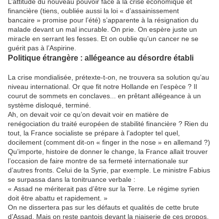
L’attitude du nouveau pouvoir face à la crise économique et
financière (tiens, oubliée aussi la loi « d’assainissement
bancaire » promise pour l’été) s’apparente à la résignation du
malade devant un mal incurable. On prie. On espère juste un
miracle en serrant les fesses. Et on oublie qu’un cancer ne se
guérit pas à l’Aspirine.
Politique étrangère : allégeance au désordre établi
La crise mondialisée, prétexte-t-on, ne trouvera sa solution qu’au
niveau international. Or que fit notre Hollande en l’espèce ? Il
courut de sommets en conclaves... en prêtant allégeance à un
système disloqué, terminé.
Ah, on devait voir ce qu’on devait voir en matière de
renégociation du traité européen de stabilité financière ? Rien du
tout, la France socialiste se prépare à l’adopter tel quel,
docilement (comment dit-on « finger in the nose » en allemand ?)
Qu’importe, histoire de donner le change, la France allait trouver
l’occasion de faire montre de sa fermeté internationale sur
d’autres fronts. Celui de la Syrie, par exemple. Le ministre Fabius
se surpassa dans la tonitruance verbale :
« Assad ne mériterait pas d’être sur la Terre. Le régime syrien
doit être abattu et rapidement. »
On ne dissertera pas sur les défauts et qualités de cette brute
d’Assad. Mais on reste pantois devant la niaiserie de ces propos,