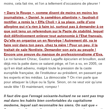
moins, cela fait rire, et l’on a tellement d’occasions de pleurer !
« Dany le Rouge », comme disent de moins en moins les
journalistes, « Daniel, le caméléon atlantiste », faudrait-il
rectifier, a remis la « Effa Choli » à sa place, celle d’une
allogène qui n’a rien à faire ici, surtout pas à demander à ce
que soit tenu un referendum sur le Pacte de stabilité, lequel
doit définitivement enlever tout autonomie à l’Etat français.
Qu’elle en organise un en Norvège ! Autrement dit, va te
faire voir dans ton pays, chez ta mère ! Pour un peu, il la
traitait de sale Nordiste. Demander son avis au peuple !
Encore une preuve du manque de professionnalisme d’Eva.
Le roi fainéant Chirac, Gaston Lagaffe épicurien et brouillon, avait
déjà mis la patte dans ce satané piège, et l’on a vu, en 2005, ce
qu’il en était advenu, malgré toute la pression de la caste
europhile française, de l’instituteur au président, en passant par
les experts et les médias. La démocratie ? On n’en parle que
pour attaquer la Libye ou la Syrie. Sinon, on ne veut voir qu’une
seule tête ! Et maintenant, rompez !
Il faut dire que l’enragé soixante-huitard ne se sent pas trop
mal dans les habits bien confortables du capitalisme
moderne, lequel sait reconnaître les siens. On sait que «