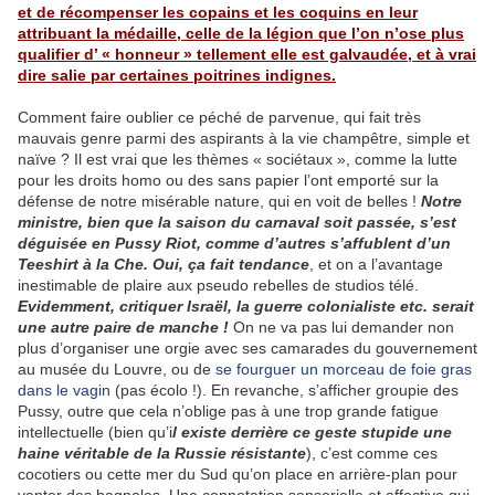
et de récompenser les copains et les coquins en leur
attribuant la médaille, celle de la légion que l’on n’ose plus
qualifier d’ « honneur » tellement elle est galvaudée, et à vrai
dire salie par certaines poitrines indignes.
Comment faire oublier ce péché de parvenue, qui fait très
mauvais genre parmi des aspirants à la vie champêtre, simple et
naïve ? Il est vrai que les thèmes « sociétaux », comme la lutte
pour les droits homo ou des sans papier l’ont emporté sur la
défense de notre misérable nature, qui en voit de belles !
Notre
ministre, bien que la saison du carnaval soit passée, s’est
déguisée en Pussy Riot, comme d’autres s’affublent d’un
Teeshirt à la Che. Oui, ça fait tendance
, et on a l’avantage
inestimable de plaire aux pseudo rebelles de studios télé.
Evidemment, critiquer Israël, la guerre colonialiste etc. serait
une autre paire de manche !
On ne va pas lui demander non
plus d’organiser une orgie avec ses camarades du gouvernement
au musée du Louvre, ou de
se fourguer un morceau de foie gras
dans le vagin
(pas écolo !). En revanche, s’afficher groupie des
Pussy, outre que cela n’oblige pas à une trop grande fatigue
intellectuelle (bien qu’i
l existe derrière ce geste stupide une
haine véritable de la Russie résistante
), c’est comme ces
cocotiers ou cette mer du Sud qu’on place en arrière-plan pour