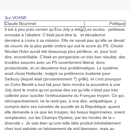
Sur VOXNR
Claude Bourrinet
Politique
Il est à peu près certain qu’Eva Joly a été
envoyée à l’abattoir. C’était peut-être la
dernière à croire à sa mission. Elle ne savait pas qu’elle se devait
de couvrir de la plus petite ombre qui soit le score du PS. Choisir
Nicolas Hulot aurait été beaucoup plus périlleux, et, pour tout
dire, incontrôlable. C’était en perspective un très bon résultat, des
troubles assurés avec un PS ouvertement libéral, donc
productiviste, et un deuxième tour problématique. Le système
avait choisi Hollande, malgré sa préférence évidente pour
Sarkozy (lequel était (provisoirement ?) grillé), et c’est pourquoi
un Cohn-Bendit a tout fait pour faire mordre la poussière à une
Joly dont le moins qu’on puisse dire est qu’elle n’était pas très
calibrée pour susciter l’enthousiasme du Français moyen. Ce qui,
rétrospectivement, ne la rend pas, à vrai dire, antipathique, y
compris dans ses naïvetés de pucelle de la République, quand
elle demande à ce que les troupes, les beaux légionnaires, soient
remplacées, sur les Champs Elysées, par les hordes de la «
diversité ». Je sais bien qu’une telle idée produit inévitablement
chez tout patriote un hérissement de poil bienvenu, mais au