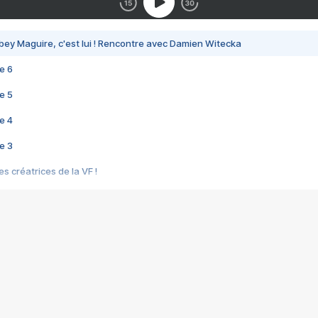
bey Maguire, c'est lui ! Rencontre avec Damien Witecka
e 6
e 5
e 4
e 3
s créatrices de la VF !
e 2
e 1
e Mektoub My Love arrive enfin ! Rencontre avec Shaïn Boumedine et Sal
i : après Toni en famille
elle réalise le bouleversant Dites lui que je l'aime