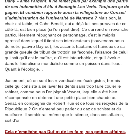
Dany » aime l’argent. Il ne remet plus par exemple une partie
de ses indemnités d’élu à Ecologie Les Verts. Toujours ça de
gagné. Et combien rapporte aussi la villégiature au Conseil
d’administration de l’université de Nanterre ?
Mais bon, la
chair est faible, et Cohn Bendit, qui a déjà fait ses preuves de ce
côté-là, est bien placé (si l’on peut dire). Ce qui rend en revanche
particulièrement répugnant ce personnage, c’est le mépris
agressif dans lequel il tient ses interlocuteurs (souvenons-nous
de notre pauvre Bayrou), les accents hautains et haineux de sa
grande gueule de tribun de trottoir, sa faconde, l’aisance de celui
qui sait qu’il est le maître, qu’il est intouchable, et qu’il évolue
dans le libéralisme mondialiste comme un poisson dans l’eau.
Quant à l’écologie…
Justement, où en sont les revendications écologistes, hormis
celle qui consiste à se laver les dents sans trop faire couler le
robinet, comme nous l’enjoignait Voynet, laquelle a été bien
récompensée en obtenant une petite place bien chaude au
Sénat, en compagnie de Robert Hue et de tous les recyclés de la
Ripoublique ? On n’entend peu parler du gaz de schiste et du
nucléaire. Il semblerait même que le silence, dans ces affaires,
soit d’or.
Cela n’empêche pas Duflot de les faire, ses petites affaires,