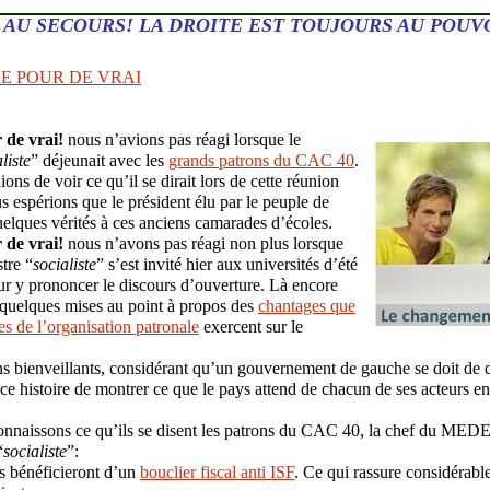
AU SECOURS! LA DROITE EST TOUJOURS AU POUV
HE POUR DE VRAI
 de vrai!
nous n’avions pas réagi lorsque le
liste
” déjeunait avec les
grands patrons du CAC 40
.
ons de voir ce qu’il se dirait lors de cette réunion
s espérions que le président élu par le peuple de
uelques vérités à ces anciens camarades d’écoles.
 de vrai!
nous n’avons pas réagi non plus lorsque
tre “
socialiste
” s’est invité hier aux universités d’été
y prononcer le discours d’ouverture. Là encore
 quelques mises au point à propos des
chantages que
s de l’organisation patronale
exercent sur le
ns bienveillants, considérant qu’un gouvernement de gauche se doit de 
ce histoire de montrer ce que le pays attend de chacun de ses acteurs en
onnaissons ce qu’ils se disent les patrons du CAC 40, la chef du MED
“
socialiste
”:
es bénéficieront d’un
bouclier fiscal anti ISF
. Ce qui rassure considérabl