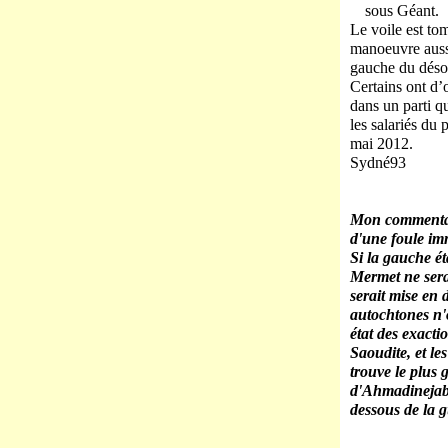
sous Géant.
Le voile est tom
manoeuvre aussi
gauche du désor
Certains ont d’
dans un parti q
les salariés du 
mai 2012.
Sydné93
Mon commenta
d'une foule imm
Si la gauche ét
Mermet ne serai
serait mise en 
autochtones n'
état des exact
Saoudite, et le
trouve le plus
d'Ahmadinejab.
dessous de la g