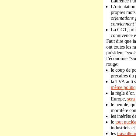
Laurence Par
L’orientatio
propres mots 
orientations 
conviennent
La CGT, princ
connivence en
Faut dire que l
ont toutes les r
président “
socia
l’économie “
so
rouge:
le coup de p
précaires du 
la TVA anti s
même politiq
la règle d’or,
Europe,
sera
le peuple, qu
mortifère con
les intérêts 
le
tout nucléa
industriels e
les
travailleu