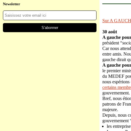
Newsletter
Sur A GAUC
30 août
A gauche pour
président “
socia
Car nous attendi
entre amis. Nou
gauche dirait q
A gauche pour
le premier minis
du MEDEF pour 
nous espérions
certains membre
gouvernement.
Bref, nous étio
patrons de Fran
majeure.
Depuis, nous c
gouvernement 
les entrepris