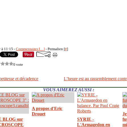
y à 11:15 -
Commentaires [
…
]
- Permalien [
#
]
0 vote
petitesse et décadence
L’heure est au rassemblement contre
VOUS AIMEREZ AUSSI :
A propos d'Eric
Drouet
Je
E BLOG sur
SYRIE -
fu
CROSCOPE
L'Armagedon en
mi