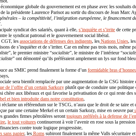
isot.
n économique globale du gouvernement est en phase avec les souhaits
de la présidente Laurence Parisot au sortir du discours de Jean Marc Ay
générales – la compétitivité, l’intégration européenne, le financement 
”
.
ipale syndicat des salariés, quant à elle,
s’inquiète et s’irrite
de cette pr
tre le syndicat patronal et le gouvernement social libéral.
a CGT, les
associations de défenses des indigents
, les
Nations Unies
, le
aisons de s’inquiéter et de s’irriter. Car en même pas trois mois, même pa
liste
”, le premier ministre “
socialiste
”, le ministre de l’intérieur “
sociali
cialiste
” ont démontré qu’ils préféraient amplement un lys sur fond bleu
ouce au SMIC prend finalement la forme d’un
formidable bras d’honne
pays,
ociale sera bientôt remplacée par une augmentation de la CSG histoire 
ue de l’offre d’un certain Sarkozy
plutôt que de conduire une politique 
 si chère aux libéraux et qui favorise la privatisation de ce qui reste des 
 bel et bien introduite dans notre constitution
,
i réclame un référendum sur le TSCG, n’aura que le droit de se taire et d
çue par une certaine Merkel et un certain Sarkozy, mise en oeuvre par
u
des grandes firmes pétrolières seront
toujours préférés à la defense de l’
ire
,
le tout voitures
continueront à voir l’avenir en rose sous la pression
t financiers contre toute logique progressiste,
rs sans papier
, les
Roms
subiront finalement la même Valls sécuritaire e