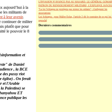
L’INVASION N’AVANCE PAS AU HASARD. LE GÉNÉRAL GOMAR
PATRON DU RENSEIGNEMENT MILITAIRE, L’EXPLIQUE.16/9/201
ux aujourd’hui à la
"La loi Schiappa ne protégera pas mieux les enfants", s'indignent les
e les militants de
associations
t à leur avenir
.
Loi Schiappa : pour Maître Eolas, l'article 2 dit le contraire de ce qui lui 
reproché
r continuer de militer
Derniers commentaires
is plutôt que pour
itté le pouvoir le 8
désinformation et
reste" de Daniel
'audience , la BCE
e des pussy riot
église) . On ferait
 et l'Arabie
 la Palestine) se
Nethanyahou ET
ance publique les