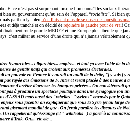
bé. Et ce n’est pas si surprenant lorsque l’on connaît les sociaux libéra
 bien au gouvernement qu’au sein de l’appareil “
socialiste
”. Si bien qu
mais parti du lys bleu
n’en finissent plus de se poser des questions quan
ores et déjà tranché et on décidé de
rejoindre la gauche pour de vrai
! Ca
ui finalement roule pour le MEDEF et une Europe plus libérale que jama
pays, c’est militer au service d’une droite qui n’a jamais véritablement qu
ire:
Synarchies... oligarchies... empire... et tout ça avec l'aide de la 
ense de gentils naïfs qui croient aux promesses électorales.
ait au pouvoir en France il y aurait un audit de la dette, "j'y suis j'y 
t pas rayée des émissions de F. Inter et serait placée à des heures d
demeure d'arrêter d'arroser les banques privées... On considèrerait qu
ont pas à produire un spectacle politique dans une synagogue (ou une 
ions d'ASSAD mais aussi des "rebelles" "syriens" envoyés par le Qatar
s enjeux sous jacents: on expliquerait que sous la Syrie (et au large de
 grand gisement mondial de gaz . On ferait paraître les discours de 
 On rappellerait qu'Assange (et " wikileaks" ) a porté à la connaiss
uerre d'Irak. On.... etc etc
...