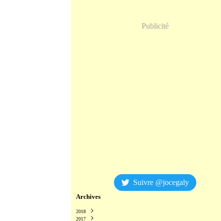
Publicité
Suivre @jocegaly
Archives
2018
2017
Décembre
(2)