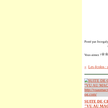
Posté par Jocegal
Vous aimez ?
Les écolos : 
SUITE DE C
"VU AU MA