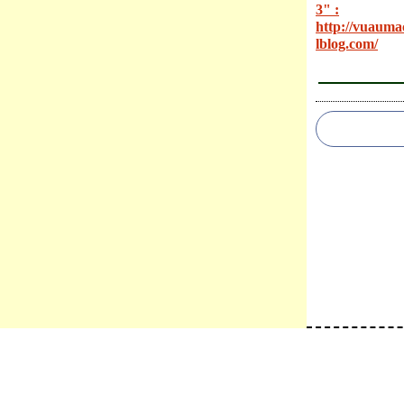
3" :
http://vuauma
lblog.com/