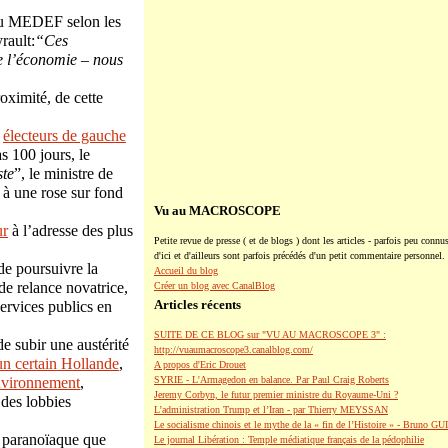
 du MEDEF selon les
rault:
“Ces
de l’économie – nous
oximité, de cette
s
électeurs de gauche
s 100 jours, le
ste
”, le ministre de
 à une rose sur fond
Vu au MACROSCOPE
ur
à l’adresse des plus
Petite revue de presse ( et de blogs ) dont les articles - parfois peu connus
d'ici et d'ailleurs sont parfois précédés d'un petit commentaire personnel.
de poursuivre la
Accueil du blog
de relance novatrice,
Créer un blog avec CanalBlog
Articles récents
services publics en
SUITE DE CE BLOG sur "VU AU MACROSCOPE 3" :
e subir une austérité
http://vuaumacroscope3.canalblog.com/
n certain Hollande
,
A propos d'Eric Drouet
environnement
,
SYRIE - L'Armagedon en balance. Par Paul Craig Roberts
Jeremy Corbyn, le futur premier ministre du Royaume-Uni ?
 des lobbies
L’administration Trump et l’Iran - par Thierry MEYSSAN
Le socialisme chinois et le mythe de la « fin de l’Histoire » - Bruno G
t paranoïaque que
Le journal Libération : Temple médiatique français de la pédophilie