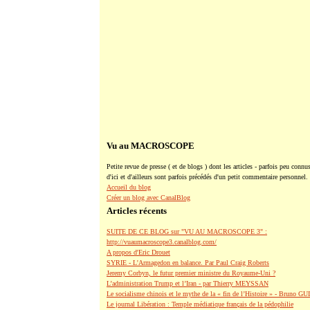
Vu au MACROSCOPE
Petite revue de presse ( et de blogs ) dont les articles - parfois peu connus
d'ici et d'ailleurs sont parfois précédés d'un petit commentaire personnel.
Accueil du blog
Créer un blog avec CanalBlog
Articles récents
SUITE DE CE BLOG sur "VU AU MACROSCOPE 3" :
http://vuaumacroscope3.canalblog.com/
A propos d'Eric Drouet
SYRIE - L'Armagedon en balance. Par Paul Craig Roberts
Jeremy Corbyn, le futur premier ministre du Royaume-Uni ?
L’administration Trump et l’Iran - par Thierry MEYSSAN
Le socialisme chinois et le mythe de la « fin de l’Histoire » - Bruno G
Le journal Libération : Temple médiatique français de la pédophilie