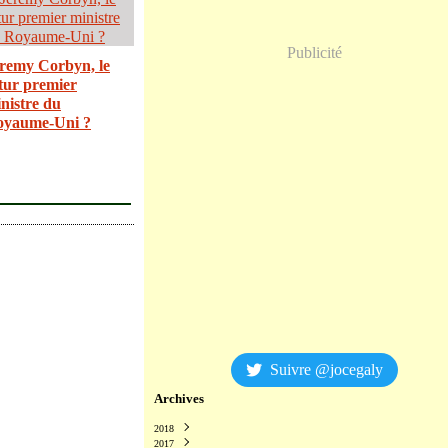
Publicité
remy Corbyn, le
tur premier
nistre du
oyaume-Uni ?
Suivre @jocegaly
Archives
2018
2017
Décembre
(2)