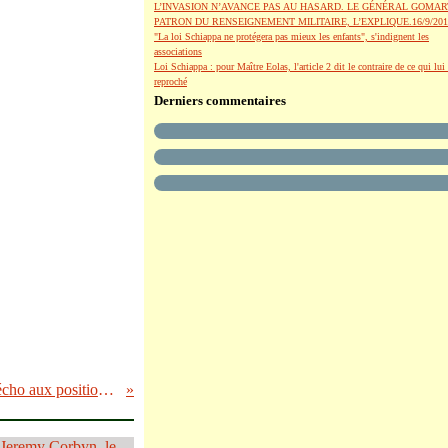
L’INVASION N’AVANCE PAS AU HASARD. LE GÉNÉRAL GOMAR
PATRON DU RENSEIGNEMENT MILITAIRE, L’EXPLIQUE.16/9/201
"La loi Schiappa ne protégera pas mieux les enfants", s'indignent les
associations
Loi Schiappa : pour Maître Eolas, l'article 2 dit le contraire de ce qui lui 
reproché
Derniers commentaires
Le racisme au quotidien s'installe en Israël en écho aux positions extrémistes de plusieurs ministres et dirigeants