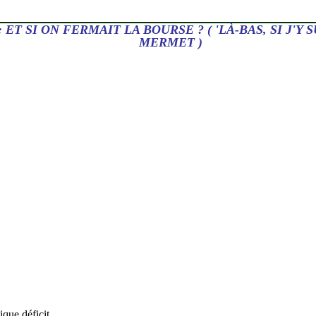
 ET SI ON FERMAIT LA BOURSE ? ( 'LÀ-BAS, SI J'Y 
MERMET )
ique déficit