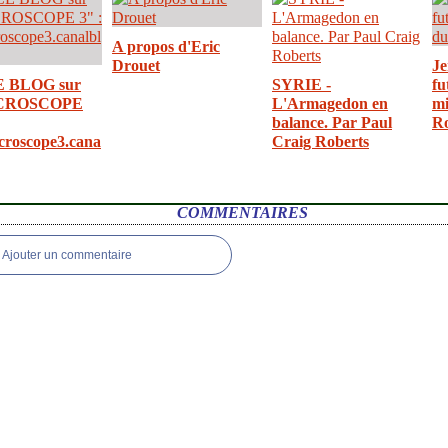
A propos d'Eric
Drouet
Je
E BLOG sur
SYRIE -
fu
CROSCOPE
L'Armagedon en
mi
balance. Par Paul
R
croscope3.cana
Craig Roberts
COMMENTAIRES
Ajouter un commentaire