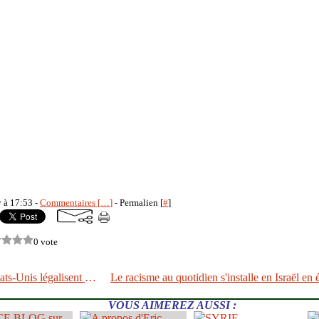
y à 17:53 -
Commentaires [
…
]
- Permalien [
#
]
0 vote
Syrie: Les États-Unis légalisent le financement du terrorisme
VOUS AIMEREZ AUSSI :