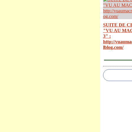
SUITE DE C
"VU AU MA
3" :
http://vuauma
lblog.com/