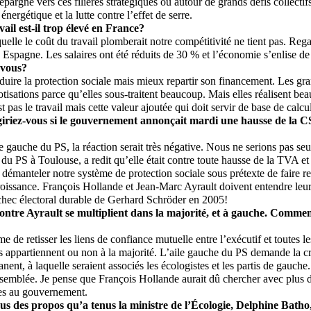
 épargne vers ces filières stratégiques ou autour de grands défis collecti
nergétique et la lutte contre l’effet de serre.
ail est-il trop élevé en France?
uelle le coût du travail plomberait notre compétitivité ne tient pas. Reg
 Espagne. Les salaires ont été réduits de 30 % et l’économie s’enlise de
-vous?
réduire la protection sociale mais mieux repartir son financement. Les gr
otisations parce qu’elles sous-traitent beaucoup. Mais elles réalisent be
t pas le travail mais cette valeur ajoutée qui doit servir de base de calcu
riez-vous si le gouvernement annonçait mardi une hausse de la CS
le gauche du PS, la réaction serait très négative. Nous ne serions pas se
 du PS à Toulouse, a redit qu’elle était contre toute hausse de la TVA et
 démanteler notre système de protection sociale sous prétexte de faire r
oissance. François Hollande et Jean-Marc Ayrault doivent entendre leurs
chec électoral durable de Gerhard Schröder en 2005!
contre Ayrault se multiplient dans la majorité, et à gauche. Commen
ime de retisser les liens de confiance mutuelle entre l’exécutif et toutes 
s appartiennent ou non à la majorité. L’aile gauche du PS demande la c
nent, à laquelle seraient associés les écologistes et les partis de gauch
ssemblée. Je pense que François Hollande aurait dû chercher avec plus d’
s au gouvernement.
s des propos qu’a tenus la ministre de l’Écologie, Delphine Batho