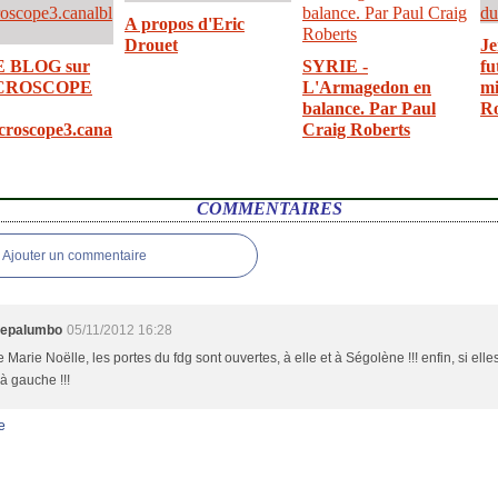
A propos d'Eric
Drouet
Je
E BLOG sur
SYRIE -
fu
CROSCOPE
L'Armagedon en
mi
balance. Par Paul
R
croscope3.cana
Craig Roberts
COMMENTAIRES
Ajouter un commentaire
nepalumbo
05/11/2012 16:28
 Marie Noëlle, les portes du fdg sont ouvertes, à elle et à Ségolène !!! enfin, si ell
 à gauche !!!
e