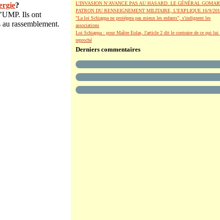
L’INVASION N’AVANCE PAS AU HASARD. LE GÉNÉRAL GOMAR
ergie
?
PATRON DU RENSEIGNEMENT MILITAIRE, L’EXPLIQUE.16/9/201
l’UMP. Ils ont
"La loi Schiappa ne protégera pas mieux les enfants", s'indignent les
ns au rassemblement.
associations
Loi Schiappa : pour Maître Eolas, l'article 2 dit le contraire de ce qui lui 
reproché
Derniers commentaires