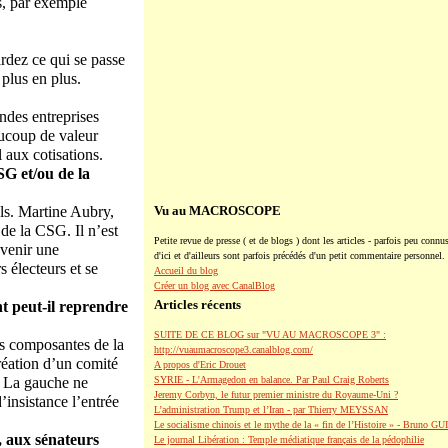
fs, par exemple
ardez ce qui se passe
 plus en plus.
andes entreprises
aucoup de valeur
l aux cotisations.
G et/ou de la
uls. Martine Aubry,
Vu au MACROSCOPE
 de la CSG. Il n’est
Petite revue de presse ( et de blogs ) dont les articles - parfois peu connus
evenir une
d'ici et d'ailleurs sont parfois précédés d'un petit commentaire personnel.
 électeurs et se
Accueil du blog
Créer un blog avec CanalBlog
Articles récents
t peut-il reprendre
SUITE DE CE BLOG sur "VU AU MACROSCOPE 3" :
les composantes de la
http://vuaumacroscope3.canalblog.com/
réation d’un comité
A propos d'Eric Drouet
e. La gauche ne
SYRIE - L'Armagedon en balance. Par Paul Craig Roberts
Jeremy Corbyn, le futur premier ministre du Royaume-Uni ?
insistance l’entrée
L’administration Trump et l’Iran - par Thierry MEYSSAN
Le socialisme chinois et le mythe de la « fin de l’Histoire » - Bruno G
, aux sénateurs
Le journal Libération : Temple médiatique français de la pédophilie