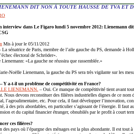
IENEMANN DIT NON À TOUTE HAUSSE DE TVA ET D
RO
 interview dans Le Figaro lundi 5 novembre 2012: Lienemann dit 
 CSG
n
Mis à jour le 05/11/2012
 sénatrice de Paris, membre de l’aile gauche du PS, demande à Holl
l’échec électoral de Schröder».
rie-Noëlle Lienemann, la gauche du PS sera très vigilante sur les mes
Y a-t-il un problème de compétitivité en France?
LLE LIENEMANN.
– Oui. Ce manque de compétitivité tient avant tou
t. Nous devons reconstituer des filières industrielles dignes de ce nom 
al, l’agroalimentaire, etc. Pour cela, il faut développer l’innovation, con
té, à des prix abordables, en particulier s’agissant de l’énergie. Il faut
sion et du capital financier étranger, obnubilés par le profit à court te
er ces filières?
n des pays où l’épargne des ménages est la plus abondante. Il est tout à 