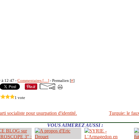
y à 12:47 -
Commentaires [
…
]
- Permalien [
#
]
1 vote
arti socialiste pour usurpation d'identité.
Turquie: le fau
VOUS AIMEREZ AUSSI :