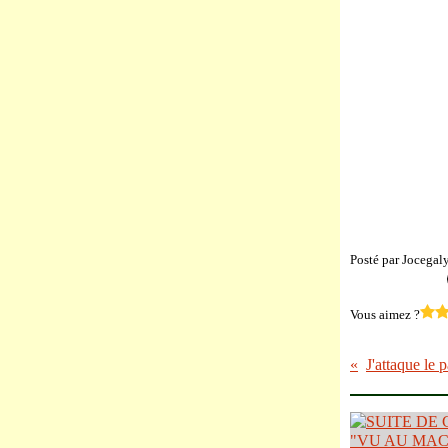
Posté par Jocegal
Vous aimez ?
J'attaque le p