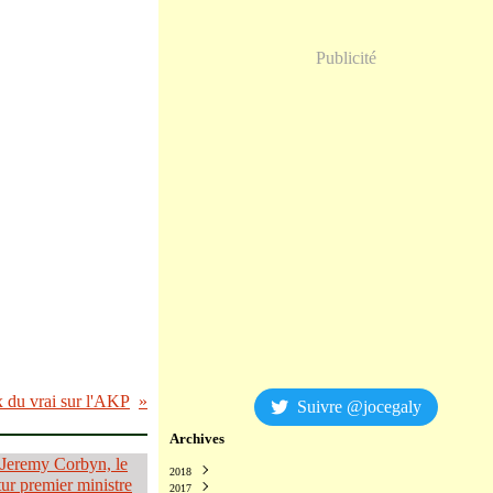
Publicité
x du vrai sur l'AKP
Suivre @jocegaly
Archives
2018
2017
Décembre
(2)