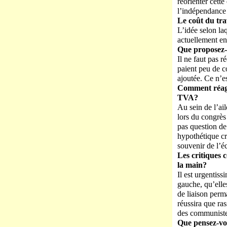
réorienter cette
l’indépendance é
Le coût du trav
L’idée selon laq
actuellement en
Que proposez
Il ne faut pas 
paient peu de c
ajoutée. Ce n’es
Comment réagi
TVA?
Au sein de l’ai
lors du congrès
pas question de
hypothétique cr
souvenir de l’é
Les critiques 
la main?
Il est urgentiss
gauche, qu’elle
de liaison perma
réussira que ra
des communiste
Que pensez-vou