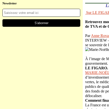
Newsletter
L
Sur LE FIGA
Retrouvez mon
de TVA et de
Par
Anne Rova
INTERVIEW – La
se souvenir de 
À l’image de Ma
gouvernement.
LE FIGARO. – 
MARIE-NOË
d’investissemen
vertes, le médic
publics de quali
des fonds de pen
délocaliser.
Comment financ
La France est u