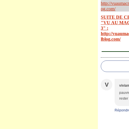
SUITE DE C
"VU AU MA
3" :
http://vuauma
lblog.com/
V
vivia
pauvre
rester
Répondr