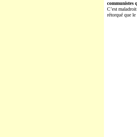
communistes qu
C’est maladroit
rétorqué que le 