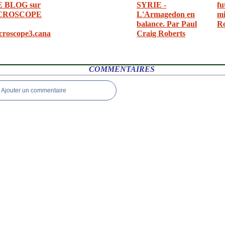
E BLOG sur
SYRIE -
fu
CROSCOPE
L'Armagedon en
mi
balance. Par Paul
R
croscope3.cana
Craig Roberts
COMMENTAIRES
Ajouter un commentaire