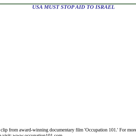
USA MUST STOP AID TO ISRAEL
 clip from award-winning documentary film 'Occupation 101.' For more
e visit: www.occupation101.com