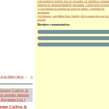
L’INVASION N’AVANCE PAS AU HASARD. LE GÉNÉRAL GOMAR
PATRON DU RENSEIGNEMENT MILITAIRE, L’EXPLIQUE.16/9/201
"La loi Schiappa ne protégera pas mieux les enfants", s'indignent les
associations
Loi Schiappa : pour Maître Eolas, l'article 2 dit le contraire de ce qui lui 
reproché
Derniers commentaires
Un journaliste belge remet a sa place un politicien israelien
remy Corbyn, le