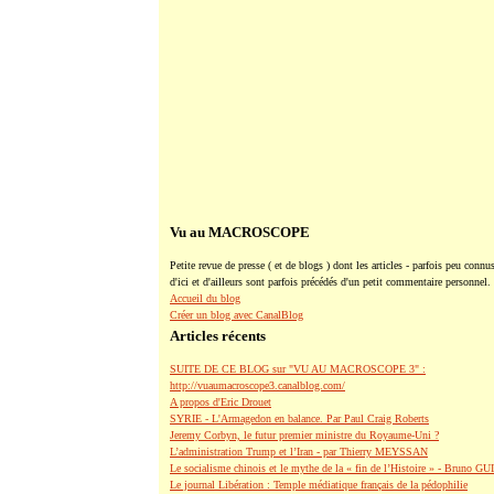
Vu au MACROSCOPE
Petite revue de presse ( et de blogs ) dont les articles - parfois peu connus
d'ici et d'ailleurs sont parfois précédés d'un petit commentaire personnel.
Accueil du blog
Créer un blog avec CanalBlog
Articles récents
SUITE DE CE BLOG sur "VU AU MACROSCOPE 3" :
http://vuaumacroscope3.canalblog.com/
A propos d'Eric Drouet
SYRIE - L'Armagedon en balance. Par Paul Craig Roberts
Jeremy Corbyn, le futur premier ministre du Royaume-Uni ?
L’administration Trump et l’Iran - par Thierry MEYSSAN
Le socialisme chinois et le mythe de la « fin de l’Histoire » - Bruno G
Le journal Libération : Temple médiatique français de la pédophilie