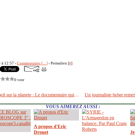
y à 12:57 -
Commentaires [
…
]
- Permalien [
#
]
0 vote
AIPAC Un oeil sur la planete : Le documentaire qui n'a pas plu à Israel
VOUS AIMEREZ AUSSI :
A propos d'Eric
Drouet
Je