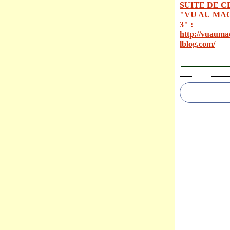
SUITE DE C
"VU AU MA
3" :
http://vuauma
lblog.com/