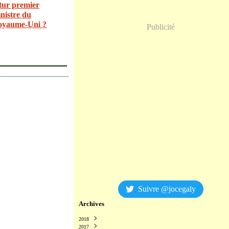
tur premier
nistre du
oyaume-Uni ?
Publicité
Suivre @jocegaly
Archives
2018
2017
Décembre
(2)