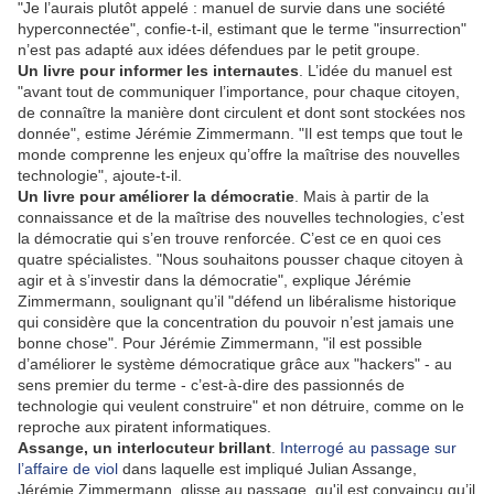
"Je l’aurais plutôt appelé : manuel de survie dans une société
hyperconnectée", confie-t-il, estimant que le terme "insurrection"
n’est pas adapté aux idées défendues par le petit groupe.
Un livre pour informer les internautes
. L’idée du manuel est
"avant tout de communiquer l’importance, pour chaque citoyen,
de connaître la manière dont circulent et dont sont stockées nos
donnée", estime Jérémie Zimmermann. "Il est temps que tout le
monde comprenne les enjeux qu’offre la maîtrise des nouvelles
technologie", ajoute-t-il.
Un livre pour améliorer la démocratie
. Mais à partir de la
connaissance et de la maîtrise des nouvelles technologies, c’est
la démocratie qui s’en trouve renforcée. C’est ce en quoi ces
quatre spécialistes. "Nous souhaitons pousser chaque citoyen à
agir et à s’investir dans la démocratie", explique Jérémie
Zimmermann, soulignant qu’il "défend un libéralisme historique
qui considère que la concentration du pouvoir n’est jamais une
bonne chose". Pour Jérémie Zimmermann, "il est possible
d’améliorer le système démocratique grâce aux "hackers" - au
sens premier du terme - c’est-à-dire des passionnés de
technologie qui veulent construire" et non détruire, comme on le
reproche aux piratent informatiques.
Assange, un interlocuteur brillant
.
Interrogé au passage sur
l’affaire de viol
dans laquelle est impliqué Julian Assange,
Jérémie Zimmermann, glisse au passage, qu'il est convaincu qu’il