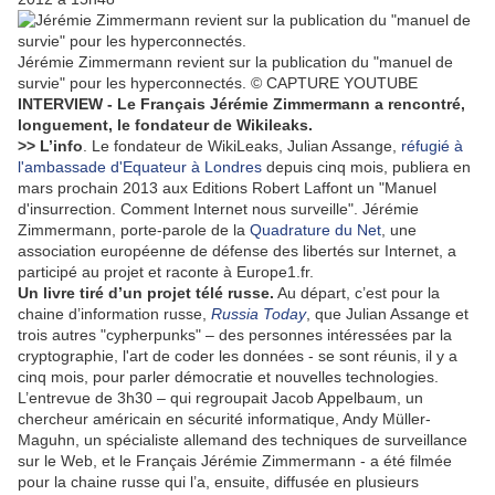
Jérémie Zimmermann revient sur la publication du "manuel de
survie" pour les hyperconnectés.
© CAPTURE YOUTUBE
INTERVIEW
- Le Français Jérémie Zimmermann a rencontré,
longuement, le fondateur de Wikileaks.
>> L’info
. Le fondateur de WikiLeaks, Julian Assange,
réfugié à
l'ambassade d'Equateur à Londres
depuis cinq mois, publiera en
mars prochain 2013 aux Editions Robert Laffont un "Manuel
d'insurrection. Comment Internet nous surveille". Jérémie
Zimmermann, porte-parole de la
Quadrature du Net
, une
association européenne de défense des libertés sur Internet, a
participé au projet et raconte à Europe1.fr.
Un livre tiré d’un projet télé russe.
Au départ, c’est pour la
chaine d’information russe,
Russia Today
, que Julian Assange et
trois autres "cypherpunks" – des personnes intéressées par la
cryptographie, l'art de coder les données - se sont réunis, il y a
cinq mois, pour parler démocratie et nouvelles technologies.
L’entrevue de 3h30 – qui regroupait Jacob Appelbaum, un
chercheur américain en sécurité informatique, Andy Müller-
Maguhn, un spécialiste allemand des techniques de surveillance
sur le Web, et le Français Jérémie Zimmermann - a été filmée
pour la chaine russe qui l’a, ensuite, diffusée en plusieurs