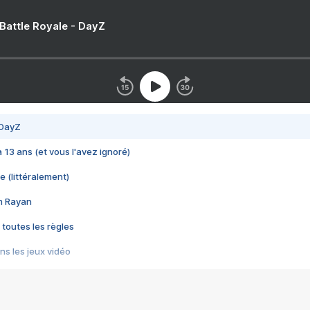
 Battle Royale - DayZ
 DayZ
 a 13 ans (et vous l'avez ignoré)
e (littéralement)
im Rayan
 toutes les règles
s les jeux vidéo
us choquant de Rockstar ? - Le scandale BULLY
e plus moche de Steam