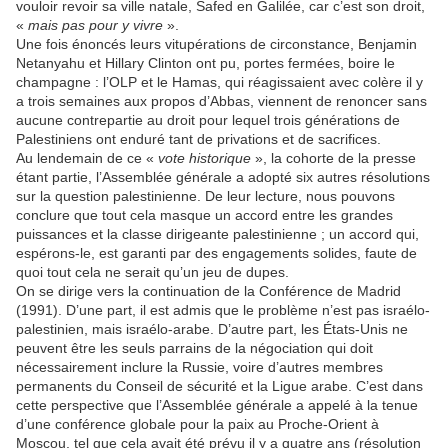
vouloir revoir sa ville natale, Safed en Galilée, car c’est son droit,
«
mais pas pour y vivre
».
Une fois énoncés leurs vitupérations de circonstance, Benjamin
Netanyahu et Hillary Clinton ont pu, portes fermées, boire le
champagne : l’OLP et le Hamas, qui réagissaient avec colère il y
a trois semaines aux propos d’Abbas, viennent de renoncer sans
aucune contrepartie au droit pour lequel trois générations de
Palestiniens ont enduré tant de privations et de sacrifices.
Au lendemain de ce «
vote historique
», la cohorte de la presse
étant partie, l’Assemblée générale a adopté six autres résolutions
sur la question palestinienne. De leur lecture, nous pouvons
conclure que tout cela masque un accord entre les grandes
puissances et la classe dirigeante palestinienne ; un accord qui,
espérons-le, est garanti par des engagements solides, faute de
quoi tout cela ne serait qu’un jeu de dupes.
On se dirige vers la continuation de la Conférence de Madrid
(1991). D’une part, il est admis que le problème n’est pas israélo-
palestinien, mais israélo-arabe. D’autre part, les États-Unis ne
peuvent être les seuls parrains de la négociation qui doit
nécessairement inclure la Russie, voire d’autres membres
permanents du Conseil de sécurité et la Ligue arabe. C’est dans
cette perspective que l’Assemblée générale a appelé à la tenue
d’une conférence globale pour la paix au Proche-Orient à
Moscou, tel que cela avait été prévu il y a quatre ans (résolution