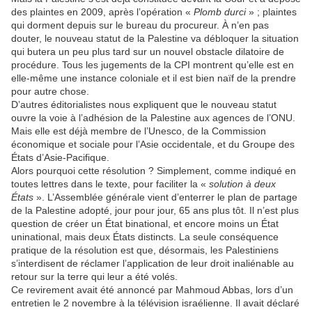
des plaintes en 2009, après l’opération «
Plomb durci
» ; plaintes
qui dorment depuis sur le bureau du procureur. À n’en pas
douter, le nouveau statut de la Palestine va débloquer la situation
qui butera un peu plus tard sur un nouvel obstacle dilatoire de
procédure. Tous les jugements de la CPI montrent qu’elle est en
elle-même une instance coloniale et il est bien naïf de la prendre
pour autre chose.
D’autres éditorialistes nous expliquent que le nouveau statut
ouvre la voie à l’adhésion de la Palestine aux agences de l’ONU.
Mais elle est déjà membre de l’Unesco, de la Commission
économique et sociale pour l’Asie occidentale, et du Groupe des
États d’Asie-Pacifique.
Alors pourquoi cette résolution ? Simplement, comme indiqué en
toutes lettres dans le texte, pour faciliter la «
solution à deux
États
». L’Assemblée générale vient d’enterrer le plan de partage
de la Palestine adopté, jour pour jour, 65 ans plus tôt. Il n’est plus
question de créer un État binational, et encore moins un État
uninational, mais deux États distincts. La seule conséquence
pratique de la résolution est que, désormais, les Palestiniens
s’interdisent de réclamer l’application de leur droit inaliénable au
retour sur la terre qui leur a été volés.
Ce revirement avait été annoncé par Mahmoud Abbas, lors d’un
entretien le 2 novembre à la télévision israélienne. Il avait déclaré