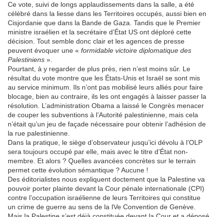
Ce vote, suivi de longs applaudissements dans la salle, a été
célébré dans la liesse dans les Territoires occupés, aussi bien en
Cisjordanie que dans la Bande de Gaza. Tandis que le Premier
ministre israélien et la secrétaire d’État US ont déploré cette
décision. Tout semble donc clair et les agences de presse
peuvent évoquer une «
formidable victoire diplomatique des
Palestiniens
».
Pourtant, à y regarder de plus près, rien n’est moins sûr. Le
résultat du vote montre que les États-Unis et Israël se sont mis
au service minimum. Ils n’ont pas mobilisé leurs alliés pour faire
blocage, bien au contraire, ils les ont engagés à laisser passer la
résolution. L’administration Obama a laissé le Congrès menacer
de couper les subventions à l’Autorité palestinienne, mais cela
n’était qu’un jeu de façade nécessaire pour obtenir l’adhésion de
la rue palestinienne.
Dans la pratique, le siège d’observateur jusqu’ici dévolu à l’OLP
sera toujours occupé par elle, mais avec le titre d’État non-
membre. Et alors ? Quelles avancées concrètes sur le terrain
permet cette évolution sémantique ? Aucune !
Des éditorialistes nous expliquent doctement que la Palestine va
pouvoir porter plainte devant la Cour pénale internationale (CPI)
contre l’occupation israélienne de leurs Territoires qui constitue
un crime de guerre au sens de la IVe Convention de Genève.
Mais la Palestine s’est déjà constituée devant la Cour et a déposé