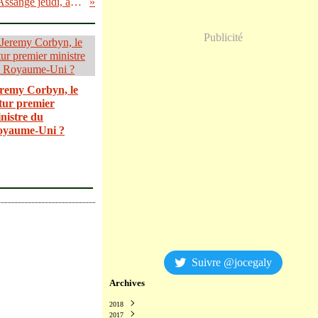
Assange: Jean-Luc Mélenchon rencontrera Julian Assange jeudi, à Londres
Publicité
remy Corbyn, le
tur premier
nistre du
oyaume-Uni ?
Suivre @jocegaly
Archives
2018
2017
Décembre
(2)