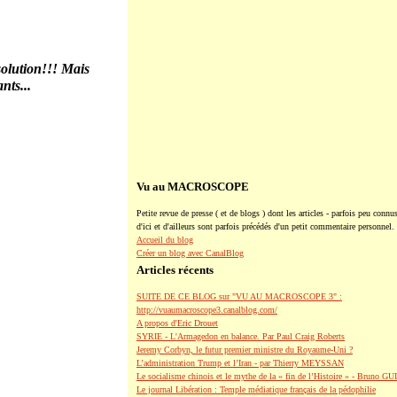
olution!!! Mais
nts...
Vu au MACROSCOPE
Petite revue de presse ( et de blogs ) dont les articles - parfois peu connus
d'ici et d'ailleurs sont parfois précédés d'un petit commentaire personnel.
Accueil du blog
Créer un blog avec CanalBlog
Articles récents
SUITE DE CE BLOG sur "VU AU MACROSCOPE 3" :
http://vuaumacroscope3.canalblog.com/
A propos d'Eric Drouet
SYRIE - L'Armagedon en balance. Par Paul Craig Roberts
Jeremy Corbyn, le futur premier ministre du Royaume-Uni ?
L’administration Trump et l’Iran - par Thierry MEYSSAN
Le socialisme chinois et le mythe de la « fin de l’Histoire » - Bruno G
Le journal Libération : Temple médiatique français de la pédophilie