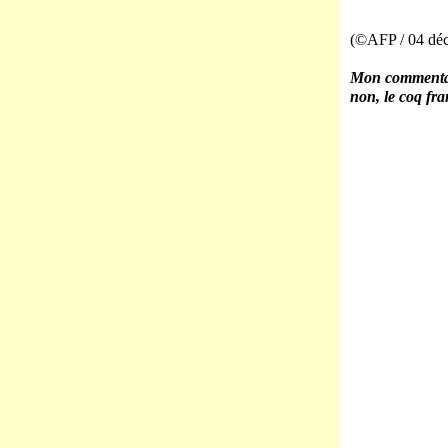
(©AFP / 04 dé
Mon commenta
non, le coq fra