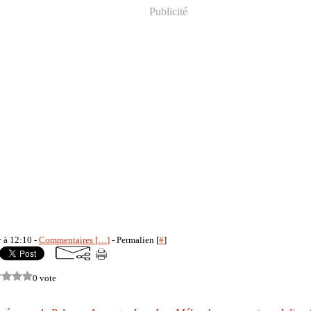
Publicité
y à 12:10 -
Commentaires [
…
]
- Permalien [
#
]
0 vote