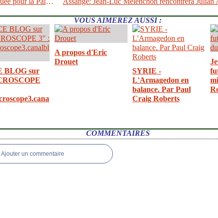
Stratégie risquée pour la Palestine
VOUS AIMEREZ AUSSI :
A propos d'Eric
Drouet
Je
E BLOG sur
SYRIE -
fu
CROSCOPE
L'Armagedon en
mi
balance. Par Paul
R
croscope3.cana
Craig Roberts
COMMENTAIRES
Ajouter un commentaire