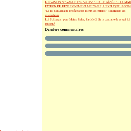
L’INVASION N’AVANCE PAS AU HASARD. LE GÉNÉRAL GOMAR
PATRON DU RENSEIGNEMENT MILITAIRE, L’EXPLIQUE.16/9/201
"La loi Schiappa ne protégera pas mieux les enfants", s'indignent les
associations
Loi Schiappa : pour Maître Eolas, l'article 2 dit le contraire de ce qui lui 
reproché
Derniers commentaires