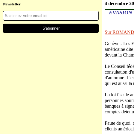
4 décembre 2
Newsletter
EVASION 
Sur ROMAND
Genève - Les Eta
américaine dit
devant la Cham
Le Conseil fédé
consultation d'u
d'automne. L'en
qui est aussi la
La loi fiscale 
personnes soum
banques à signe
comptes détenus
Faute de quoi, 
clients américai