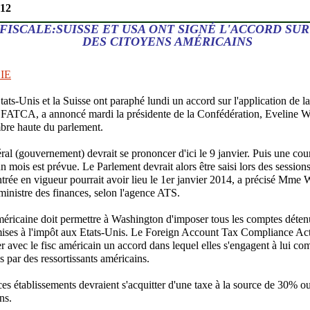
012
FISCALE:SUISSE ET USA ONT SIGNÉ L'ACCORD SUR
DES CITOYENS AMÉRICAINS
IE
ts-Unis et la Suisse ont paraphé lundi un accord sur l'application de la 
e FATCA, a annoncé mardi la présidente de la Confédération, Eveline
bre haute du parlement.
ral (gouvernement) devrait se prononcer d'ici le 9 janvier. Puis une cou
n mois est prévue. Le Parlement devrait alors être saisi lors des sessions
trée en vigueur pourrait avoir lieu le 1er janvier 2014, a précisé Mm
 ministre des finances, selon l'agence ATS.
américaine doit permettre à Washington d'imposer tous les comptes détenus
ises à l'impôt aux Etats-Unis. Le Foreign Account Tax Compliance Ac
r avec le fisc américain un accord dans lequel elles s'engagent à lui c
 par des ressortissants américains.
ces établissements devraient s'acquitter d'une taxe à la source de 30% o
ns.