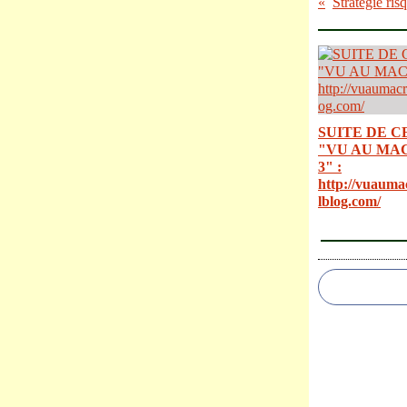
SUITE DE C
"VU AU MA
3" :
http://vuauma
lblog.com/