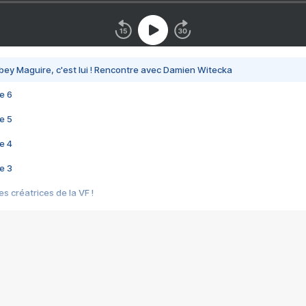
bey Maguire, c'est lui ! Rencontre avec Damien Witecka
e 6
e 5
e 4
e 3
s créatrices de la VF !
e 2
e 1
e Mektoub My Love arrive enfin ! Rencontre avec Shaïn Boumedine et Sal
i : après Toni en famille