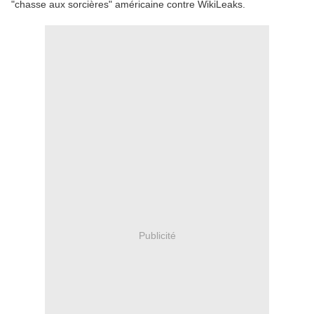
"chasse aux sorcières" américaine contre WikiLeaks.
Publicité