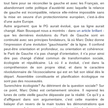
tout faire pour se réconcilier la gauche et avec les Français, en
abandonnant cette politique d'austérité avec laquelle la relance
de gauche est incompatible, relance elle-même impossible sans
la mise en oeuvre d'un protectionnisme européen, c'est-à-dire
d'une autre Europe.
Autre argument: que le PG aurait évolué, que sa ligne aurait
changé. Alain Bousquet nous a montrés - dans
un article brillant
-
que les dernières évolutions du Parti de Gauche sont en
continuité avec ses principes fondateurs, là où Marc Dolez donne
l'impression d'une évolution "gauchisante" de la ligne. Il confond
peut-être orientation et profondeur, ou orientation et cohérence:
le Parti de Gauche n'a pas changé d'orientation, il n'a pour ainsi
dire pas changé d'idéal commun de transformation sociale,
écologiste et républicaine. Là où il a évolué, c'est dans la
compréhension de son propre idéal, et dans le caractère
révolutionnaire de l'écosocialisme qui est en fait son idéal dès le
départ. Assemblée constituante et planification écologique ne
sont pas des nouveautés.
Surenchère écologiste? Au détriment de la question sociale? Sur
ce point, Marc Dolez est certainement sincère. Il reprend les
lunes de cette vieille gauche dépassée par la réalité. Ce qu'il y a
d'affligeant dans son argumentaire, c'est cette manière de
balayer d'un revers de la main toutes les démonstrations que