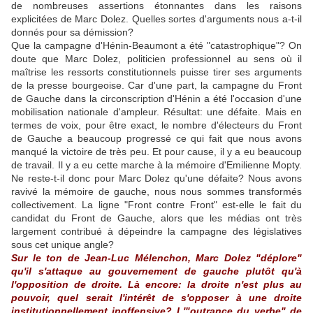
de nombreuses assertions étonnantes dans les raisons
explicitées de Marc Dolez. Quelles sortes d'arguments nous a-t-il
donnés pour sa démission?
Que la campagne d'Hénin-Beaumont a été "catastrophique"? On
doute que Marc Dolez, politicien professionnel au sens où il
maîtrise les ressorts constitutionnels puisse tirer ses arguments
de la presse bourgeoise. Car d'une part, la campagne du Front
de Gauche dans la circonscription d'Hénin a été l'occasion d'une
mobilisation nationale d'ampleur. Résultat: une défaite. Mais en
termes de voix, pour être exact, le nombre d'électeurs du Front
de Gauche a beaucoup progressé ce qui fait que nous avons
manqué la victoire de très peu. Et pour cause, il y a eu beaucoup
de travail. Il y a eu cette marche à la mémoire d'Emilienne Mopty.
Ne reste-t-il donc pour Marc Dolez qu'une défaite? Nous avons
ravivé la mémoire de gauche, nous nous sommes transformés
collectivement. La ligne "Front contre Front" est-elle le fait du
candidat du Front de Gauche, alors que les médias ont très
largement contribué à dépeindre la campagne des législatives
sous cet unique angle?
Sur le ton de Jean-Luc Mélenchon, Marc Dolez "déplore"
qu'il s'attaque au gouvernement de gauche plutôt qu'à
l'opposition de droite. Là encore: la droite n'est plus au
pouvoir, quel serait l'intérêt de s'opposer à une droite
institutionnellement inoffensive? L'"outrance du verbe" de