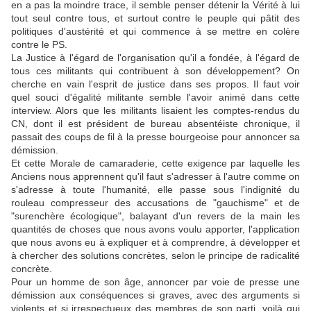
en a pas la moindre trace, il semble penser détenir la Vérité à lui
tout seul contre tous, et surtout contre le peuple qui pâtit des
politiques d'austérité et qui commence à se mettre en colère
contre le PS.
La Justice à l'égard de l'organisation qu'il a fondée, à l'égard de
tous ces militants qui contribuent à son développement? On
cherche en vain l'esprit de justice dans ses propos. Il faut voir
quel souci d'égalité militante semble l'avoir animé dans cette
interview. Alors que les militants lisaient les comptes-rendus du
CN, dont il est président de bureau absentéiste chronique, il
passait des coups de fil à la presse bourgeoise pour annoncer sa
démission.
Et cette Morale de camaraderie, cette exigence par laquelle les
Anciens nous apprennent qu'il faut s'adresser à l'autre comme on
s'adresse à toute l'humanité, elle passe sous l'indignité du
rouleau compresseur des accusations de "gauchisme" et de
"surenchère écologique", balayant d'un revers de la main les
quantités de choses que nous avons voulu apporter, l'application
que nous avons eu à expliquer et à comprendre, à développer et
à chercher des solutions concrètes, selon le principe de radicalité
concrète.
Pour un homme de son âge, annoncer par voie de presse une
démission aux conséquences si graves, avec des arguments si
violents et si irrespectueux des membres de son parti, voilà qui