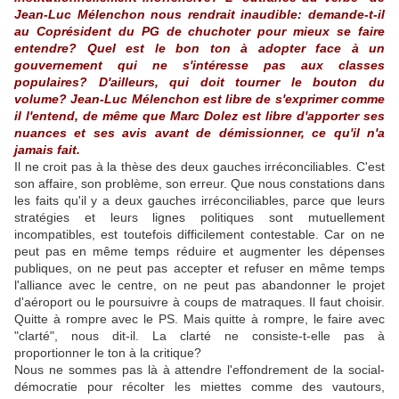
Jean-Luc Mélenchon nous rendrait inaudible: demande-t-il
au Coprésident du PG de chuchoter pour mieux se faire
entendre? Quel est le bon ton à adopter face à un
gouvernement qui ne s'intéresse pas aux classes
populaires? D'ailleurs, qui doit tourner le bouton du
volume? Jean-Luc Mélenchon est libre de s'exprimer comme
il l'entend, de même que Marc Dolez est libre d'apporter ses
nuances et ses avis avant de démissionner, ce qu'il n'a
jamais fait.
Il ne croit pas à la thèse des deux gauches irréconciliables. C'est
son affaire, son problème, son erreur. Que nous constations dans
les faits qu'il y a deux gauches irréconciliables, parce que leurs
stratégies et leurs lignes politiques sont mutuellement
incompatibles, est toutefois difficilement contestable. Car on ne
peut pas en même temps réduire et augmenter les dépenses
publiques, on ne peut pas accepter et refuser en même temps
l'alliance avec le centre, on ne peut pas abandonner le projet
d'aéroport ou le poursuivre à coups de matraques. Il faut choisir.
Quitte à rompre avec le PS. Mais quitte à rompre, le faire avec
"clarté", nous dit-il. La clarté ne consiste-t-elle pas à
proportionner le ton à la critique?
Nous ne sommes pas là à attendre l'effondrement de la social-
démocratie pour récolter les miettes comme des vautours,