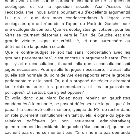
nous avons faites sur le caractère inséparable de la question
écologique et de la question sociale. Aux Assises de
l'écosocialisme, nous avons pourtant eu d'excellents arguments!
Lui n'a ici que des mots condescendants à l'égard des
écologistes qui ont répondu à l'appel du Parti de Gauche pour
une écologie de combat. Que les écologistes qui votaient pour les
Verts se tournent désormais vers le Parti de Gauche est une
grande victoire, signe de crédibilité, et non surenchère au
détriment de la question sociale.
Que le contre-budget se soit fait sans "concertation avec les
groupes parlementaires", c'est encore un argument bizarre. Pour
qu'il y ait eu consultation, il aurait fallu que la consultation soit
jugée nécessaire. Pour qu'elle fût jugée nécessaire, il aurait fallu
qu'elle soit normale du point de vue des rapports entre le groupe
parlementaire et le parti. Or, qui a proposé de régler clairement
les relations entre les parlementaires et les organisations
politiques? Et surtout, qui s'y est opposé?
Et voilà donc que Marc Dolez nous repeint en gauchistes
condamnés à la minorité, se posant défenseur de la politique à la
papa. Il a conservé cette manière, typique du PS, de rester dans
un rôle purement institutionnel en tant qu'élu, éloigné du type de
relations
politiques
(et non seulement administratives)
qu'entretiennent les militants de gauche (élus compris!), qui ne se
cachent pas et ne se mentent pas: "Si on ne m'a pas demandé