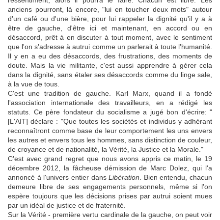
ressentiment, alors il pourra le faire. Chacun est libre. Les
anciens pourront, là encore, "lui en toucher deux mots" autour
d'un café ou d'une bière, pour lui rappeler la dignité qu'il y a à
être de gauche, d'être ici et maintenant, en accord ou en
désaccord, prêt à en discuter à tout moment, avec le sentiment
que l'on s'adresse à autrui comme un parlerait à toute l'humanité.
Il y en a eu des désaccords, des frustrations, des moments de
doute. Mais la vie militante, c'est aussi apprendre à gérer cela
dans la dignité, sans étaler ses désaccords comme du linge sale,
à la vue de tous.
C'est une tradition de gauche. Karl Marx, quand il a fondé
l'association internationale des travailleurs, en a rédigé les
statuts. Ce père fondateur du socialisme a jugé bon d'écrire: "
[L'AIT] déclare : "Que toutes les sociétés et individus y adhérant
reconnaîtront comme base de leur comportement les uns envers
les autres et envers tous les hommes, sans distinction de couleur,
de croyance et de nationalité, la Vérité, la Justice et la Morale."
C'est avec grand regret que nous avons appris ce matin, le 19
décembre 2012, la fâcheuse démission de Marc Dolez, qui l'a
annoncé à l'univers entier dans
Libération
. Bien entendu, chacun
demeure libre de ses engagements personnels, même si l'on
espère toujours que les décisions prises par autrui soient mues
par un idéal de justice et de fraternité.
Sur la Vérité - première vertu cardinale de la gauche, on peut voir