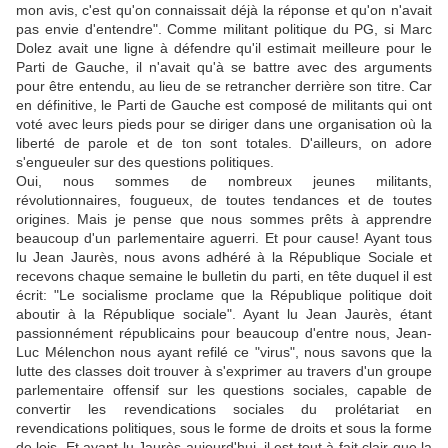
mon avis, c'est qu'on connaissait déjà la réponse et qu'on n'avait
pas envie d'entendre". Comme militant politique du PG, si Marc
Dolez avait une ligne à défendre qu'il estimait meilleure pour le
Parti de Gauche, il n'avait qu'à se battre avec des arguments
pour être entendu, au lieu de se retrancher derrière son titre. Car
en définitive, le Parti de Gauche est composé de militants qui ont
voté avec leurs pieds pour se diriger dans une organisation où la
liberté de parole et de ton sont totales. D'ailleurs, on adore
s'engueuler sur des questions politiques.
Oui, nous sommes de nombreux jeunes militants,
révolutionnaires, fougueux, de toutes tendances et de toutes
origines. Mais je pense que nous sommes prêts à apprendre
beaucoup d'un parlementaire aguerri. Et pour cause! Ayant tous
lu Jean Jaurès, nous avons adhéré à la République Sociale et
recevons chaque semaine le bulletin du parti, en tête duquel il est
écrit: "Le socialisme proclame que la République politique doit
aboutir à la République sociale". Ayant lu Jean Jaurès, étant
passionnément républicains pour beaucoup d'entre nous, Jean-
Luc Mélenchon nous ayant refilé ce "virus", nous savons que la
lutte des classes doit trouver à s'exprimer au travers d'un groupe
parlementaire offensif sur les questions sociales, capable de
convertir les revendications sociales du prolétariat en
revendications politiques, sous le forme de droits et sous la forme
de lois. Et ayant lu Jaurès aujourd'hui, il est tout à fait clair que la