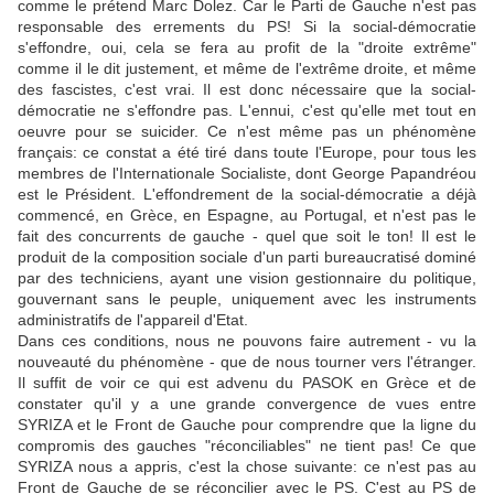
comme le prétend Marc Dolez. Car le Parti de Gauche n'est pas
responsable des errements du PS! Si la social-démocratie
s'effondre, oui, cela se fera au profit de la "droite extrême"
comme il le dit justement, et même de l'extrême droite, et même
des fascistes, c'est vrai. Il est donc nécessaire que la social-
démocratie ne s'effondre pas. L'ennui, c'est qu'elle met tout en
oeuvre pour se suicider. Ce n'est même pas un phénomène
français: ce constat a été tiré dans toute l'Europe, pour tous les
membres de l'Internationale Socialiste, dont George Papandréou
est le Président. L'effondrement de la social-démocratie a déjà
commencé, en Grèce, en Espagne, au Portugal, et n'est pas le
fait des concurrents de gauche - quel que soit le ton! Il est le
produit de la composition sociale d'un parti bureaucratisé dominé
par des techniciens, ayant une vision gestionnaire du politique,
gouvernant sans le peuple, uniquement avec les instruments
administratifs de l'appareil d'Etat.
Dans ces conditions, nous ne pouvons faire autrement - vu la
nouveauté du phénomène - que de nous tourner vers l'étranger.
Il suffit de voir ce qui est advenu du PASOK en Grèce et de
constater qu'il y a une grande convergence de vues entre
SYRIZA et le Front de Gauche pour comprendre que la ligne du
compromis des gauches "réconciliables" ne tient pas! Ce que
SYRIZA nous a appris, c'est la chose suivante: ce n'est pas au
Front de Gauche de se réconcilier avec le PS. C'est au PS de