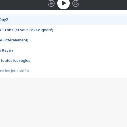
 DayZ
 a 13 ans (et vous l'avez ignoré)
e (littéralement)
im Rayan
 toutes les règles
s les jeux vidéo
us choquant de Rockstar ? - Le scandale BULLY
e plus moche de Steam
du RÊVE tourne au CAUCHEMAR
pendant 8 heures
it… à tort