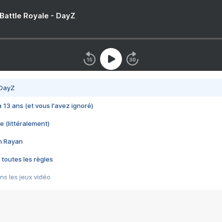
 Battle Royale - DayZ
 DayZ
 a 13 ans (et vous l'avez ignoré)
e (littéralement)
im Rayan
 toutes les règles
s les jeux vidéo
us choquant de Rockstar ? - Le scandale BULLY
e plus moche de Steam