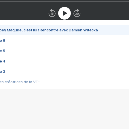
bey Maguire, c'est lui ! Rencontre avec Damien Witecka
e 6
e 5
e 4
e 3
s créatrices de la VF !
e 2
e 1
e Mektoub My Love arrive enfin ! Rencontre avec Shaïn Boumedine et Sal
i : après Toni en famille