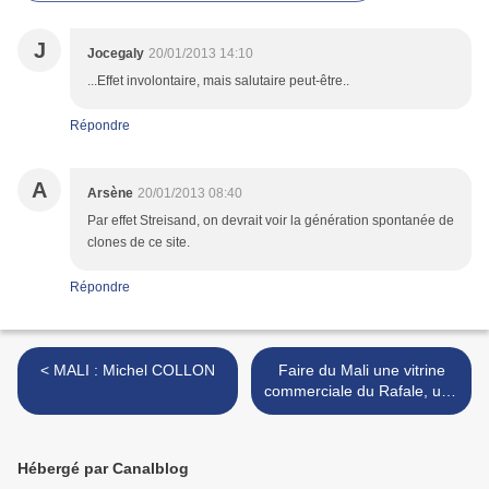
J
Jocegaly
20/01/2013 14:10
...Effet involontaire, mais salutaire peut-être..
Répondre
A
Arsène
20/01/2013 08:40
Par effet Streisand, on devrait voir la génération spontanée de
clones de ce site.
Répondre
< MALI : Michel COLLON
Faire du Mali une vitrine
commerciale du Rafale, une
déclaration inouïe de
François Hollande (Canard
Enchaîné, ce 16 janvier 201
Hébergé par Canalblog
>