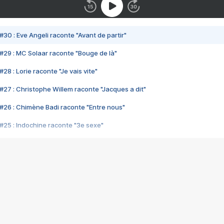
#30 : Eve Angeli raconte "Avant de partir"
#29 : MC Solaar raconte "Bouge de là"
28 : Lorie raconte "Je vais vite"
#27 : Christophe Willem raconte "Jacques a dit"
#26 : Chimène Badi raconte "Entre nous"
#25 : Indochine raconte "3e sexe"
#24 : Zaho raconte "C'est chelou"
#23 : Patrick Bruel raconte "Au café des délices"
#22 : Kyo raconte "Le chemin"
#21 : Nolwenn Leroy raconte "Cassé"
#20 : Patrick Hernandez raconte "Born to be alive"