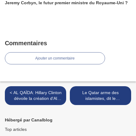
Jeremy Corbyn, le futur premier ministre du Royaume-Uni ?
Commentaires
Ajouter un commentaire
< AL QAÏDA: Hillary Clinton
Le Qatar arme des
dévoile la création d'Al
islamistes, dit le
Qaida par les Etats Unis
représentant libyen à l'ONU
>
Hébergé par Canalblog
Top articles