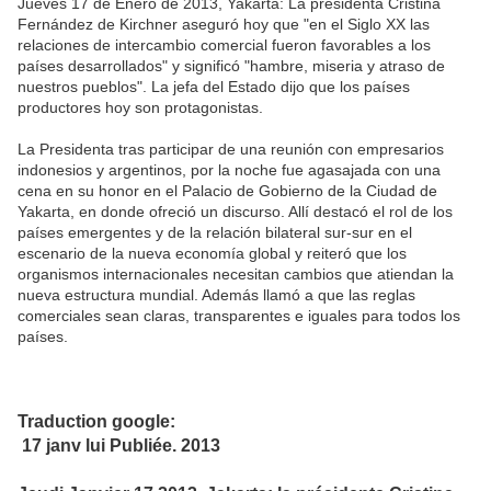
Jueves 17 de Enero de 2013, Yakarta: La presidenta Cristina
Fernández de Kirchner aseguró hoy que "en el Siglo XX las
relaciones de intercambio comercial fueron favorables a los
países desarrollados" y significó "hambre, miseria y atraso de
nuestros pueblos". La jefa del Estado dijo que los países
productores hoy son protagonistas.
La Presidenta tras participar de una reunión con empresarios
indonesios y argentinos, por la noche fue agasajada con una
cena en su honor en el Palacio de Gobierno de la Ciudad de
Yakarta, en donde ofreció un discurso. Allí destacó el rol de los
países emergentes y de la relación bilateral sur-sur en el
escenario de la nueva economía global y reiteró que los
organismos internacionales necesitan cambios que atiendan la
nueva estructura mundial. Además llamó a que las reglas
comerciales sean claras, transparentes e iguales para todos los
países.
Traduction google:
17 janv lui Publiée. 2013