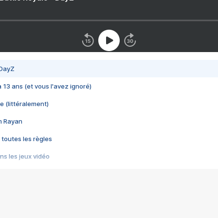
 DayZ
 a 13 ans (et vous l'avez ignoré)
e (littéralement)
im Rayan
 toutes les règles
s les jeux vidéo
us choquant de Rockstar ? - Le scandale BULLY
e plus moche de Steam
du RÊVE tourne au CAUCHEMAR