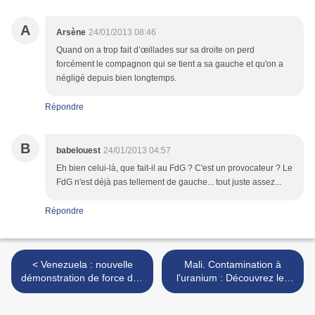
A
Arsène
24/01/2013 08:46
Quand on a trop fait d’œillades sur sa droite on perd
forcément le compagnon qui se tient a sa gauche et qu'on a
négligé depuis bien longtemps.
Répondre
B
babelouest
24/01/2013 04:57
Eh bien celui-là, que fait-il au FdG ? C'est un provocateur ? Le
FdG n'est déjà pas tellement de gauche... tout juste assez...
Répondre
< Venezuela : nouvelle
Mali. Contamination à
démonstration de force des
l'uranium : Découvrez les
partisans de Chavez
vrais terroristes >