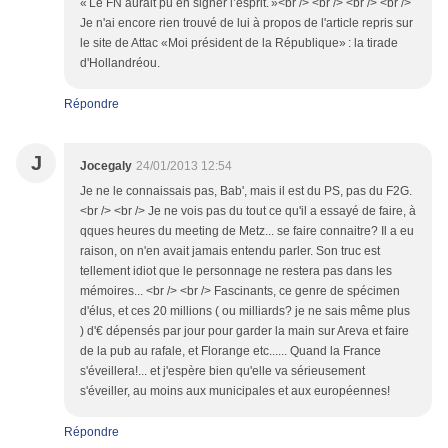
« Le FN aurait pu en signer l’esprit. »<br /> <br /> <br /> <br />
Je n'ai encore rien trouvé de lui à propos de l'article repris sur
le site de Attac «Moi président de la République» : la tirade
d'Hollandréou.
Répondre
J
Jocegaly
24/01/2013 12:54
Je ne le connaissais pas, Bab', mais il est du PS, pas du F2G.
<br /> <br /> Je ne vois pas du tout ce qu'il a essayé de faire, à
qques heures du meeting de Metz... se faire connaitre? Il a eu
raison, on n'en avait jamais entendu parler. Son truc est
tellement idiot que le personnage ne restera pas dans les
mémoires... <br /> <br /> Fascinants, ce genre de spécimen
d'élus, et ces 20 millions ( ou milliards? je ne sais même plus
) d'€ dépensés par jour pour garder la main sur Areva et faire
de la pub au rafale, et Florange etc...... Quand la France
s'éveillera!... et j'espère bien qu'elle va sérieusement
s'éveiller, au moins aux municipales et aux européennes!
Répondre