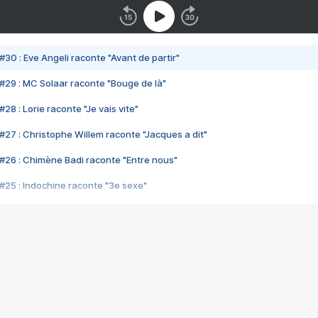
#30 : Eve Angeli raconte "Avant de partir"
#29 : MC Solaar raconte "Bouge de là"
28 : Lorie raconte "Je vais vite"
#27 : Christophe Willem raconte "Jacques a dit"
#26 : Chimène Badi raconte "Entre nous"
#25 : Indochine raconte "3e sexe"
#24 : Zaho raconte "C'est chelou"
#23 : Patrick Bruel raconte "Au café des délices"
#22 : Kyo raconte "Le chemin"
#21 : Nolwenn Leroy raconte "Cassé"
#20 : Patrick Hernandez raconte "Born to be alive"