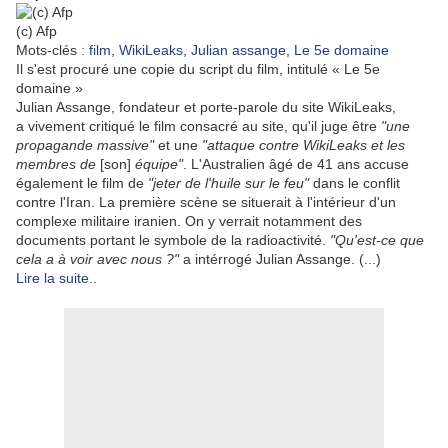
(c) Afp
Mots-clés :
film
,
WikiLeaks
,
Julian assange
,
Le 5e domaine
Il s'est procuré une copie du script du film, intitulé « Le 5e
domaine »
Julian Assange, fondateur et porte-parole du site WikiLeaks,
a vivement critiqué le film consacré au site, qu'il juge être
"une
propagande massive"
et une
"attaque contre WikiLeaks et les
membres de
[son]
équipe"
. L'Australien âgé de 41 ans accuse
également le film de
"jeter de l'huile sur le feu"
dans le conflit
contre l'Iran. La première scène se situerait à l'intérieur d'un
complexe militaire iranien. On y verrait notamment des
documents portant le symbole de la radioactivité.
"Qu'est-ce que
cela a à voir avec nous ?"
a intérrogé Julian Assange. (...)
Lire la suite..