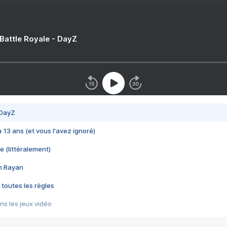
 Battle Royale - DayZ
 DayZ
 a 13 ans (et vous l'avez ignoré)
e (littéralement)
im Rayan
 toutes les règles
s les jeux vidéo
us choquant de Rockstar ? - Le scandale BULLY