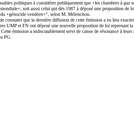
nsables politiques à considérer publiquement que +les chambres à gaz so
mondiale+, soit aussi celui qui dès 1987 à déposé une proposition de l
 du +génocide vendéen+", selon M. Mélenchon.
t de constater que la dernière diffusion de cette émission a eu lieu exact
ires UMP et FN ont déposé une nouvelle proposition de loi reprenant l
Cette émission a indiscutablement servi de caisse de résonance à leur
du PG.