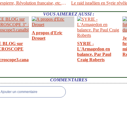
Vendée, Robespierre, Révolution française, etc. Assez de calomnies !
VOUS AIMEREZ AUSSI :
A propos d'Eric
Drouet
Je
E BLOG sur
SYRIE -
fu
CROSCOPE
L'Armagedon en
mi
balance. Par Paul
R
croscope3.cana
Craig Roberts
COMMENTAIRES
Ajouter un commentaire