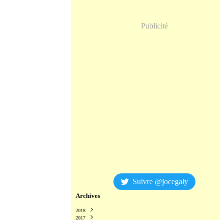
Publicité
Suivre @jocegaly
Archives
2018
2017
Décembre
(2)