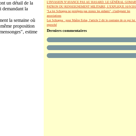
nt un détail de la
L’INVASION N’AVANCE PAS AU HASARD. LE GÉNÉRAL GOMAR
PATRON DU RENSEIGNEMENT MILITAIRE, L’EXPLIQUE.16/9/201
oi demandant la
"La loi Schiappa ne protégera pas mieux les enfants", s'indignent les
associations
ement la semaine où
Loi Schiappa : pour Maître Eolas, l'article 2 dit le contraire de ce qui lui 
reproché
a même proposition
Derniers commentaires
s mensonges", estime