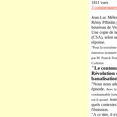
1811 vues
3 commentaire
Jean-Luc Mélenc
Rémy Pflimlin p
bourreau de Ven
Une copie de la
(CSA), selon un
réponse.
"Pour la troisième
émission nommée +
par M. Franck Ferr
Corbière.
"Le contenu 
Révolution 
banalisation
"Nous nous adre
épisode.
Avec la
condamnable lorsq
ean
est-il ajouté. J
quels contextes
l'émission.
"A ce titre, il