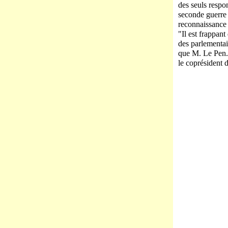
des seuls respo
seconde guerre 
reconnaissance
"Il est frappan
des parlementa
que M. Le Pen. 
le coprésident 