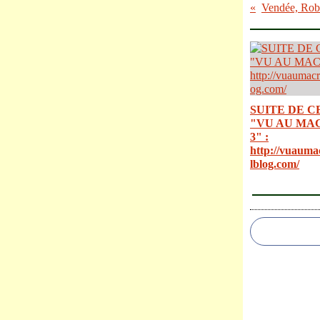
SUITE DE C
"VU AU MA
3" :
http://vuauma
lblog.com/