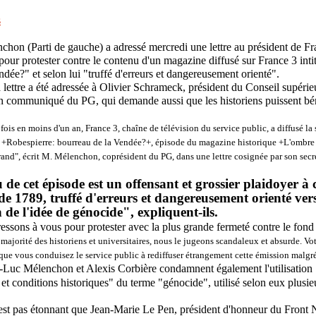
s
hon (Parti de gauche) a adressé mercredi une lettre au président de Fr
our protester contre le contenu d'un magazine diffusé sur France 3 inti
dée?" et selon lui "truffé d'erreurs et dangereusement orienté".
 lettre a été adressée à Olivier Schrameck, président du Conseil supérie
 communiqué du PG, qui demande aussi que les historiens puissent béné
 fois en moins d'un an, France 3, chaîne de télévision du service public, a diffusé la
Robespierre: bourreau de la Vendée?+, épisode du magazine historique +L'ombre 
and", écrit M. Mélenchon, coprésident du PG, dans une lettre cosignée par son secré
de cet épisode est un offensant et grossier plaidoyer à 
de 1789, truffé d'erreurs et dangereusement orienté ver
 de l'idée de génocide", expliquent-ils.
ssons à vous pour protester avec la plus grande fermeté contre le fond 
 majorité des historiens et universitaires, nous le jugeons scandaleux et absurde. Vo
ue vous conduisez le service public à rediffuser étrangement cette émission malgré
-Luc Mélenchon et Alexis Corbière condamnent également l'utilisation 
 et conditions historiques" du terme "génocide", utilisé selon eux plusie
 n'est pas étonnant que Jean-Marie Le Pen, président d'honneur du Front N