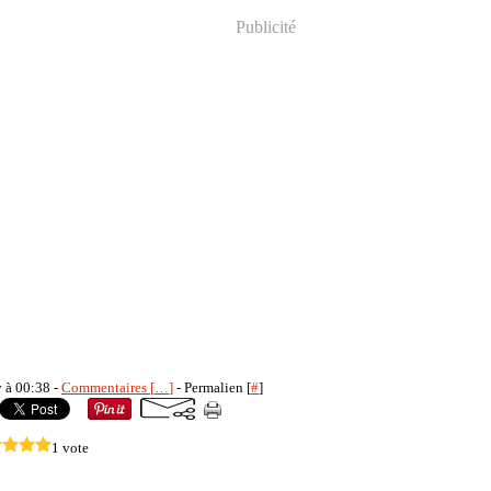
Publicité
y à 00:38 -
Commentaires [
…
]
- Permalien [
#
]
1 vote