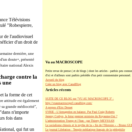
ance Télévisions
tulé "Robespierre,
ur de l'audiovisuel
ficier d'un droit de
 semaine dernière, une
d'un doute+, présenté
Vu au MACROSCOPE
taire national Alexis
Petite revue de presse ( et de blogs ) dont les articles - parfois peu connus
charge contre la
d'ici et d'ailleurs sont parfois précédés d'un petit commentaire personnel.
Accueil du blog
s une
Créer un blog avec CanalBlog
Articles récents
et la forme de cet
SUITE DE CE BLOG sur "VU AU MACROSCOPE 3" :
tre attitude est également
http://vuaumacroscope3.canalblog.com/
 sa grande médiocrité",
A propos d'Eric Drouet
"dans n'importe
SYRIE - L'Armagedon en balance. Par Paul Craig Roberts
Jeremy Corbyn, le futur premier ministre du Royaume-Uni ?
urs fois dans
L’administration Trump et l’Iran - par Thierry MEYSSAN
Le socialisme chinois et le mythe de la « fin de l’Histoire » - Bruno G
ational, qui fut un
Le journal Libération : Temple médiatique français de la pédophilie