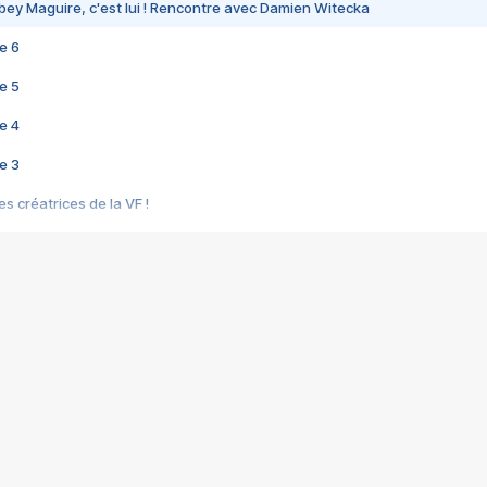
bey Maguire, c'est lui ! Rencontre avec Damien Witecka
e 6
e 5
e 4
e 3
s créatrices de la VF !
e 2
e 1
e Mektoub My Love arrive enfin ! Rencontre avec Shaïn Boumedine et Sal
i : après Toni en famille
elle réalise le bouleversant Dites lui que je l'aime
ais ! Rencontre autour de Vie privée de Rebecca Zlotowski
 de Marguerite, Grave... Rencontre avec Ella Rumpf