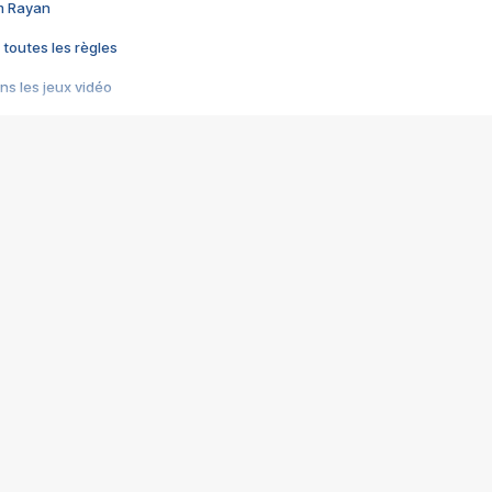
im Rayan
 toutes les règles
s les jeux vidéo
us choquant de Rockstar ? - Le scandale BULLY
e plus moche de Steam
du RÊVE tourne au CAUCHEMAR
pendant 8 heures
it… à tort
umiliés par un jeu vidéo
ire - Final Fantasy 8
ti un empire - Age of Empires
story DOFUS
tard, il crée l'un des pires jeux de tous les temps, MindsEye.