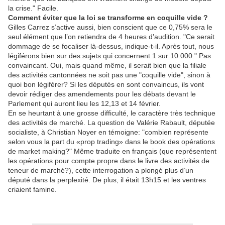
la crise." Facile.
Comment éviter que la loi se transforme en coquille vide ?
Gilles Carrez s’active aussi, bien conscient que ce 0,75% sera le
seul élément que l’on retiendra de 4 heures d’audition. "Ce serait
dommage de se focaliser là-dessus, indique-t-il. Après tout, nous
légiférons bien sur des sujets qui concernent 1 sur 10.000." Pas
convaincant. Oui, mais quand même, il serait bien que la filiale
des activités cantonnées ne soit pas une "coquille vide", sinon à
quoi bon légiférer? Si les députés en sont convaincus, ils vont
devoir rédiger des amendements pour les débats devant le
Parlement qui auront lieu les 12,13 et 14 février.
En se heurtant à une grosse difficulté, le caractère très technique
des activités de marché. La question de Valérie Rabault, députée
socialiste, à Christian Noyer en témoigne: "combien représente
selon vous la part du «prop trading» dans le book des opérations
de market making?" Même traduite en français (que représentent
les opérations pour compte propre dans le livre des activités de
teneur de marché?), cette interrogation a plongé plus d’un
député dans la perplexité. De plus, il était 13h15 et les ventres
criaient famine.