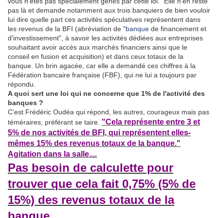
vous n’êtes pas spécialement gênés par cette loi." Elle n’en reste
pas là et demande notamment aux trois banquiers de bien vouloir
lui dire quelle part ces activités spéculatives r
eprésentent
dans
les revenus de la BFI (abréviation de "
banque
de financement et
d'investissement", à savoir les activités dédiées aux entreprises
souhaitant avoir accès aux marchés financiers ainsi que le
conseil en fusion et acquisition) et dans ceux totaux de la
banque. Un brin agacée, car elle a demandé ces chiffres à la
Fédération bancaire française (FBF), qui ne lui a toujours par
répondu.
A quoi sert une loi qui ne concerne que 1% de l'activité des
banques ?
C’est Frédéric Oudéa qui répond, les autres, courageux mais pas
"Cela représente entre 3 et
téméraires, préférant se taire.
5% de nos activités de BFI, qui représentent elles-
mêmes 15% des revenus totaux de la banque."
Agitation dans la salle....
Pas besoin de calculette pour
trouver que cela fait 0,75% (5% de
15%) des revenus totaux de la
banque
....