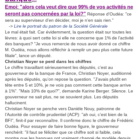
Emoi: "alors cela veut dire que 99% de vos activités ne
seront pas concernées par la loi?"
Réponse d'Oudéa: "ce
sera au superviseur d’en décider, moi je n’en sais rien."
->
Lire le portrait du patron de la Société Générale
Le mal était fait. Car évidemment, la question était sur toutes les
lèvres: à quoi sert cette loi si elle ne concerne que 1% de l’activité
des banques? "Je vous remercie de nous avoir donné ce chiffre
M. Oudéa, nous allons réfléchir à remplir un peu plus cette future
filiale", lance un député.
Christian Noyer se perd dans les chiffres
Le chiffre travaillant sérieusement les députés, c’est au
gouverneur de la banque de France, Christian Noyer, auditionné
après les députés, qu’on repose la question. "J’avais plutôt en
tête entre 5 et 10%, je ne vois pas comment cette banque arrive
à 1%". "Mais 10% de quoi?", demande Karine Berger. Silence. Le
gouverneur ne sait plus, ne se souvient plus. Les députés
hallucinent.
Christian Noyer se penche vers Danièle Nouy, patronne de
l’Autorité de contrôle prudentiel (ACP): "ah oui, c’est bien de la
BFI", finit-il par reconnaître. Il confirme donc le chiffre de Frédéric
Oudéa. Pour essayer de faire bonne figure, le gouverneur
renchérit: "il faut se féliciter que ce chiffre soit si faible, cela
montre que les banques ont vraiment changé de modèle depuis