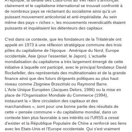
A l'époque, la défaite des Etats-Unis au Viêt Nam s'annonçait
clairement et le capitalisme international se trouvait confronté à
de nombreux pays se réclamant du socialisme ainsi qu'à un
puissant mouvement anticolonial et anti-impérialiste. Au sein
même des pays « riches », les mouvements revendicatifs étaient
puissants et inquiétaient les détenteurs des capitaux.
C'est dans ce contexte, que les fondateurs de la Trilatérale ont
appelé en 1973 à une réflexion stratégique commune des trois
pôles du capitalisme de l'époque : Amérique du Nord, Europe
occidentale, Asie (pour l'essentiel, le Japon). L'actuelle
mondialisation du capitalisme a très largement émergé de cette
initiative à laquelle ont participé, avec le principal fondateur David
Rockefeller, des représentats des multinationales et de la grande
finance ainsi que des futurs dirigeants politiques au plus haut
niveau comme Zbigniew Brzeziński ou Raymond Barre.
L'Acte Unique Européen (Jacques Delors, 1986) ou la mise en
place de l'Organisation Mondiale du Commerce (1994),
instaurant la « libre circulation des capitaux et des
marchandises », sont pour une bonne partie des résultats de
cette « pensée commune » du capitalisme mondial, dans un
contexte bien plus favorable à ses intérêts où l'URSS a cessé
d'exister et la République Populaire de Chine a renforcé ses liens
avec les Etats-Unis et l'Europe occidentale. Qui s'est vraiment