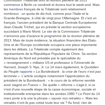
Commission Trilatérale dont la réunion plénière de 2013
commence à Berlin ce vendredi et durera tout le week-end. Mais
les
membres
français de la Trilatérale sont relativement
nombreux : un quota de dix-huit, comme pour l'Italie et la
Grande-Bretagne, à côté de vingt pour l'Allemagne. Et c'est un
français, l'ancien président de la Banque Centrale Européenne
Jean-Claude Trichet, qui en préside la section européenne
succédant à Mario Monti. Le
site
de la Commission Trilatérale
n'annonce pas d'avance le programme de la réunion plénière de
2013. Mais de toute évidence, la situation financière des Etats-
Unis et de l'Europe occidentale occupera une place importante
dans les débats. La Trilatérale compte également des
représentants de la République Populaire de Chine. Sa section
Amérique du Nord est présidée par le spécialiste du
« renseignement » militaire US et professeur à l'Université de
Harvard, Joseph S. Nye, Jr. Le 14 mars également, le
Quotidien
du Peuple
rapporte
« La Bundesbank : la crise de l'euro n'est pas
terminée »
. L'article souligne notamment l'appréciation du
président de la Bundesbank :
«
le cours de la réforme semble
avoir stagné en France »
. De quelle « réforme » s'agit-il, si ce
n'est d'une nouvelle étape de la casse économique, sociale et
institutionnelle entreprise dans les années 1980 ?
Le Point
du 14
mars porte à la une la phrase
« sauver nos retraites »
. Mais les
retraités n'ont-ils pas cotisé toute leur vie ? Au fond, rien de