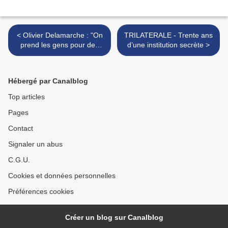
< Olivier Delamarche : "On
TRILATERALE - Trente ans
prend les gens pour des
d’une institution secrète >
cons, et ça marche." (BFM
BUSINESS)
Hébergé par Canalblog
Top articles
Pages
Contact
Signaler un abus
C.G.U.
Cookies et données personnelles
Préférences cookies
Créer un blog sur Canalblog