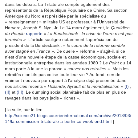
dans les débats. La Trilatérale compte également des
représentants de la République Populaire de Chine. Sa section
Amérique du Nord est présidée par le spécialiste du
« renseignement » militaire US et professeur à l'Université de
Harvard, Joseph S. Nye, Jr. Le 14 mars également, le
Quotidien
du Peuple
rapporte
« La Bundesbank : la crise de l'euro n'est pas
terminée »
. L'article souligne notamment l'appréciation du
président de la Bundesbank :
«
le cours de la réforme semble
avoir stagné en France »
. De quelle « réforme » s'agit-il, si ce
n'est d'une nouvelle étape de la casse économique, sociale et
institutionnelle entreprise dans les années 1980 ?
Le Point
du 14
mars porte à la une la phrase
« sauver nos retraites »
. Mais les
retraités n'ont-ils pas cotisé toute leur vie ? Au fond, rien de
vraiment nouveau par rapport à l'analyse déjà présentée dans
nos articles récents
« Hollande, Ayrault et la mondialisation »
(I)
,
(II)
et
(III)
. Le dumping social planétaire fait de plus en plus de
ravages dans les pays jadis « riches ».
[ la suite, sur le lien
http://science21.blogs.courrierinternational.com/archive/2013/03/
14/la-commission-trilaterale-a-berlin-ce-week-end.html
]