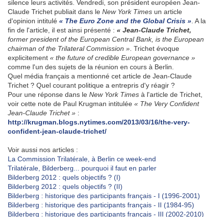
silence leurs activités. Vendredi, son président européen Jean-
Claude Trichet publiait dans le
New York Times
un article
d'opinion intitulé
« The Euro Zone and the Global Crisis »
. A la
fin de l'article, il est ainsi présenté :
« Jean-Claude Trichet,
former president of the European Central Bank, is the European
chairman of the Trilateral Commission »
. Trichet évoque
explicitement
« the future of credible European governance »
comme l'un des sujets de la réunion en cours à Berlin.
Quel média français a mentionné cet article de Jean-Claude
Trichet ? Quel courant politique a entrepris d'y réagir ?
Pour une réponse dans le
New York Times
à l'article de Trichet,
voir cette note de Paul Krugman intitulée
« The Very Confident
Jean-Claude Trichet »
:
http://krugman.blogs.nytimes.com/2013/03/16/the-very-
confident-jean-claude-trichet/
Voir aussi nos articles :
La Commission Trilatérale, à Berlin ce week-end
Trilatérale, Bilderberg... pourquoi il faut en parler
Bilderberg 2012 : quels objectifs ? (I)
Bilderberg 2012 : quels objectifs ? (II)
Bilderberg : historique des participants français - I (1996-2001)
Bilderberg : historique des participants français - II (1984-95)
Bilderberg : historique des participants français - III (2002-2010)