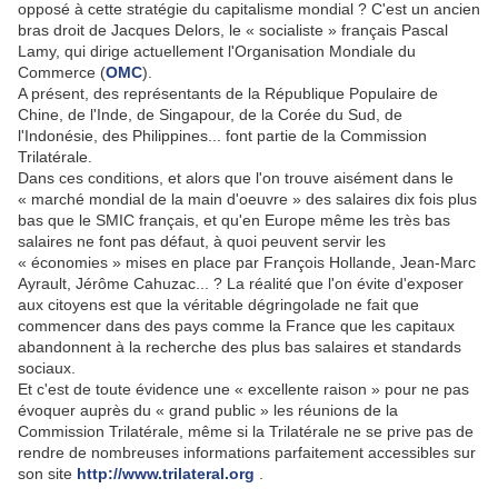
opposé à cette stratégie du capitalisme mondial ? C'est un ancien
bras droit de Jacques Delors, le « socialiste » français Pascal
Lamy, qui dirige actuellement l'Organisation Mondiale du
Commerce (
OMC
).
A présent, des représentants de la République Populaire de
Chine, de l'Inde, de Singapour, de la Corée du Sud, de
l'Indonésie, des Philippines... font partie de la Commission
Trilatérale.
Dans ces conditions, et alors que l'on trouve aisément dans le
« marché mondial de la main d'oeuvre » des salaires dix fois plus
bas que le SMIC français, et qu'en Europe même les très bas
salaires ne font pas défaut, à quoi peuvent servir les
« économies » mises en place par François Hollande, Jean-Marc
Ayrault, Jérôme Cahuzac... ? La réalité que l'on évite d'exposer
aux citoyens est que la véritable dégringolade ne fait que
commencer dans des pays comme la France que les capitaux
abandonnent à la recherche des plus bas salaires et standards
sociaux.
Et c'est de toute évidence une « excellente raison » pour ne pas
évoquer auprès du « grand public » les réunions de la
Commission Trilatérale, même si la Trilatérale ne se prive pas de
rendre de nombreuses informations parfaitement accessibles sur
son site
http://www.trilateral.org
.