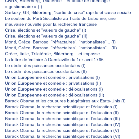
CNRS, Bilderberg, Trilatérale... et faillite de l’idéologie
« gestionnaire » (I)
Sarkozy, G8, Bilderberg, "sortie de crise" rapide et casse sociale
Le soutien du Parti Socialiste au Traité de Lisbonne, une
mauvaise nouvelle pour la recherche française
Crise, élections et "valeurs de gauche" (I)
Crise, élections et "valeurs de gauche" (II)
Monti, Grèce, Barroso, "réfractaires", "nationalistes"... (I)
Monti, Grèce, Barroso, "réfractaires", "nationalistes"... (II)
Grèce, Italie, Trilatérale, Bilderberg... et impasse
La lettre de Voltaire à Damilaville du 1er avril 1766
Le déclin des puissances occidentales (I)
Le déclin des puissances occidentales (II)
Union Européenne et comédie : privatisations (I)
Union Européenne et comédie : privatisations (II)
Union Européenne et comédie : délocalisations (I)
Union Européenne et comédie : délocalisations (II)
Barack Obama et les coupures budgétaires aux Etats-Unis (I)
Barack Obama, la recherche scientifique et l'éducation (I)
Barack Obama, la recherche scientifique et l'éducation (II)
Barack Obama, la recherche scientifique et l'éducation (III)
Barack Obama, la recherche scientifique et l'éducation (IV)
Barack Obama, la recherche scientifique et l'éducation (V)
Barack Obama, la recherche scientifique et l'éducation (VI)