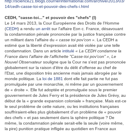
http://science21.blogs.courrierinternational.com/archive/2013/03/
14/cedh-casse-toi-et-pouvoir-des-chefs-i.html
CEDH, "casse-toi..." et pouvoir des "chefs" (I)
Le 14 mars 2013, la Cour Européenne des Droits de l'Homme
(
CEDH
) a rendu
un arrêt
sur l'affaire Eon c. France, désavouant
la condamnation pénale prononcée par la justice française contre
un militant dans l'affaire du
« casse toi pov’con »
. La CEDH a
estimé que la liberté d'expression avait été violée par une telle
condamnation. Dans un article
intitulé
« La CEDH condamne la
France dans l'affaire de l'affichette "Casse-toi pov'con" »
,
Le
Nouvel Observateur
souligne que la Cour ne s'est pas prononcée
globalement sur la raison d'être du délit d'offense au chef de
l'Etat, une disposition très ancienne mais jamais abrogée par le
monde politique. La
loi de 1881
dont elle fait partie ne fut pas
promulguée par une monarchie, ni même par un gouvernement
de « droite ». Elle fut adoptée et promulguée sous le premier
gouvernement de Jules Ferry et la présidence de Jules Grévy, au
début de la « grande expansion coloniale » française. Mais est-ce
le seul problème de cette nature, ou les institutions françaises
souffriraient-elles plus globalement d'un problème de « pouvoir
des chefs » et pas seulement dans la sphère politique ? De
même, la condamnation pénale serait-elle la seule (voire même,
la pire) punition pratique infligée au quotidien en France aux