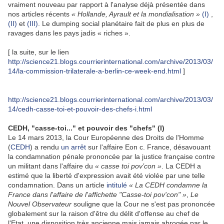
vraiment nouveau par rapport à l'analyse déjà présentée dans
nos articles récents
« Hollande, Ayrault et la mondialisation »
(I)
,
(II)
et
(III)
. Le dumping social planétaire fait de plus en plus de
ravages dans les pays jadis « riches ».
[ la suite, sur le lien
http://science21.blogs.courrierinternational.com/archive/2013/03/
14/la-commission-trilaterale-a-berlin-ce-week-end.html
]
http://science21.blogs.courrierinternational.com/archive/2013/03/
14/cedh-casse-toi-et-pouvoir-des-chefs-i.html
CEDH, "casse-toi..." et pouvoir des "chefs" (I)
Le 14 mars 2013, la Cour Européenne des Droits de l'Homme
(
CEDH
) a rendu
un arrêt
sur l'affaire Eon c. France, désavouant
la condamnation pénale prononcée par la justice française contre
un militant dans l'affaire du
« casse toi pov’con »
. La CEDH a
estimé que la liberté d'expression avait été violée par une telle
condamnation. Dans un article
intitulé
« La CEDH condamne la
France dans l'affaire de l'affichette "Casse-toi pov'con" »
,
Le
Nouvel Observateur
souligne que la Cour ne s'est pas prononcée
globalement sur la raison d'être du délit d'offense au chef de
l'Etat, une disposition très ancienne mais jamais abrogée par le