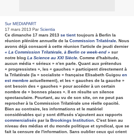
Sur MEDIAPART
17 mars 2013
Par
Scientia
Ce dimanche 17 mars 2013
se tient
toujours à Berlin la
réunion plénière annuelle de la
Commission Trilatérale
. Nous
avons déjà consacré à cette réunion l'article de jeudi dernier
« La Commission Trilatérale, à Berlin ce week-end »
sur
notre blog
La Science au XXI Siècle
. Comme d'habitude,
aucun média « sérieux » n'en parle. Quant aux prétendus
« progressistes », les « gauches » participent directement à
la Trilatérale (la « socialiste » française Elisabeth Guigou
en
est membre
actuellement), et les « gauches de la gauche »
ont besoin des « gauches » pour accéder à un certain
nombre de « bonnes places ». Il en résulte un silence
spectaculaire. Pourtant, au vu de son site, on ne peut pas
reprocher à la Commission Trilatérale une réelle opacité.
Bien au contraire, les informations et le matériel
considérables qui y sont diffusés s'ajoutent aux rapports
commercialisés
par la
Brookings Institution
. C'est bien au
niveau des médias et du monde politique et syndical, que se
fait la censure de l'information. Sans oublier ceux qui crient