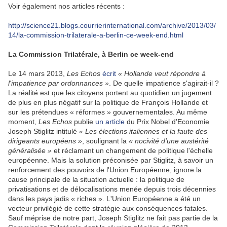
Voir également nos articles récents :
http://science21.blogs.courrierinternational.com/archive/2013/03/
14/la-commission-trilaterale-a-berlin-ce-week-end.html
La Commission Trilatérale, à Berlin ce week-end
Le 14 mars 2013,
Les Echos
écrit
« Hollande veut répondre à
l'impatience par ordonnances »
. De quelle impatience s'agirait-il ?
La réalité est que les citoyens portent au quotidien un jugement
de plus en plus négatif sur la politique de François Hollande et
sur les prétendues « réformes » gouvernementales. Au même
moment,
Les Echos
publie
un article
du Prix Nobel d'Economie
Joseph Stiglitz intitulé
« Les élections italiennes et la faute des
dirigeants européens »
, soulignant la
« nocivité d'une austérité
généralisée »
et réclamant un changement de politique l'échelle
européenne. Mais la solution préconisée par Stiglitz, à savoir un
renforcement des pouvoirs de l'Union Européenne, ignore la
cause principale de la situation actuelle : la politique de
privatisations et de délocalisations menée depuis trois décennies
dans les pays jadis « riches ». L'Union Européenne a été un
vecteur privilégié de cette stratégie aux conséquences fatales.
Sauf méprise de notre part, Joseph Stiglitz ne fait pas partie de la