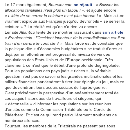
Le 17 mars également,
Boursier.com
se réjouit
:
« Baisser les
allocations familiales n'est plus un tabou ! »
, et ajoute encore
« L'idée de se serrer la ceinture n'est plus taboue ! »
. Mais a-t-on
vraiment expliqué aux Français jusqu'où devront-ils « se serrer la
ceinture » ? La réalité est qu'on n'a rien vu encore.
Ler site
Atlantico
tente de se montrer rassurant dans
son article
« Frankenstein : l’Occident inventeur de la mondialisation est-il en
train d’en perdre le contrôle ? »
. Mais force est de constater que
la politique dite « d'économies budgétaires » se traduit d'ores et
déjà par un effondrement progressif du niveau de vie des
populations des Etats-Unis et de l'Europe occidentale. Très
clairement, ce n'est que le début d'une profonde dégringolade.
Pour les populations des pays jadis « riches », la véritable
question n'est pas de savoir si les grandes multinationales et les
milieux financiers parviendront à tirer leur épingle du jeu, mais ce
que deviendront leurs acquis sociaux de l'après-guerre.
C'est précisément la perspective d'un anéantissement total de
ces acquis historiques de travailleurs et citoyens, qui
« déconseille » d'informer les populations sur les réunions
d'entités comme la Commission Trilatérale ou le Cercle de
Bilderberg. Et c'est ce qui rend particulièrement troublants de
nombreux silences.
Pourtant, les membres de la Trilatérale ne passent pas sous