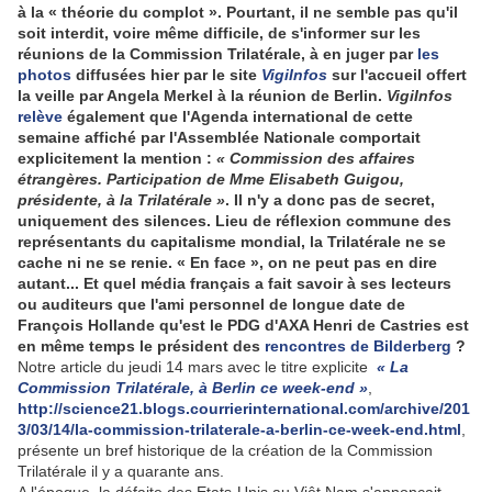
à la « théorie du complot ». Pourtant, il ne semble pas qu'il
soit interdit, voire même difficile, de s'informer sur les
réunions de la Commission Trilatérale, à en juger par
les
photos
diffusées hier par le site
VigiInfos
sur l'accueil offert
la veille par Angela Merkel à la réunion de Berlin.
VigiInfos
relève
également que l'Agenda international de cette
semaine affiché par l'Assemblée Nationale comportait
explicitement la mention :
« Commission des affaires
étrangères. Participation de Mme Elisabeth Guigou,
présidente, à la Trilatérale »
. Il n'y a donc pas de secret,
uniquement des silences. Lieu de réflexion commune des
représentants du capitalisme mondial, la Trilatérale ne se
cache ni ne se renie. « En face », on ne peut pas en dire
autant... Et quel média français a fait savoir à ses lecteurs
ou auditeurs que l'ami personnel de longue date de
François Hollande qu'est le PDG d'AXA Henri de Castries est
en même temps le président des
rencontres de Bilderberg
?
Notre article du jeudi 14 mars avec le titre explicite
« La
Commission Trilatérale, à Berlin ce week-end »
,
http://science21.blogs.courrierinternational.com/archive/201
3/03/14/la-commission-trilaterale-a-berlin-ce-week-end.html
,
présente un bref historique de la création de la Commission
Trilatérale il y a quarante ans.