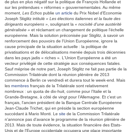
de plus en plus négatif sur la politique de François Hollande et
sur les prétendues « réformes » gouvernementales. Au même
moment,
Les Echos
publie
un article
du Prix Nobel d'Economie
Joseph Stiglitz intitulé
« Les élections italiennes et la faute des
dirigeants européens »
, soulignant la
« nocivité d'une austérité
généralisée »
et réclamant un changement de politique l'échelle
européenne. Mais la solution préconisée par Stiglitz, à savoir un
renforcement des pouvoirs de l'Union Européenne, ignore la
cause principale de la situation actuelle : la politique de
privatisations et de délocalisations menée depuis trois décennies
dans les pays jadis « riches ». L'Union Européenne a été un
vecteur privilégié de cette stratégie aux conséquences fatales.
Sauf méprise de notre part, Joseph Stiglitz ne fait pas partie de la
Commission Trilatérale dont la réunion plénière de 2013
commence à Berlin ce vendredi et durera tout le week-end. Mais
les
membres
français de la Trilatérale sont relativement
nombreux : un quota de dix-huit, comme pour l'Italie et la
Grande-Bretagne, à côté de vingt pour l'Allemagne. Et c'est un
français, l'ancien président de la Banque Centrale Européenne
Jean-Claude Trichet, qui en préside la section européenne
succédant à Mario Monti. Le
site
de la Commission Trilatérale
n'annonce pas d'avance le programme de la réunion plénière de
2013. Mais de toute évidence, la situation financière des Etats-
Unis et de l'Europe occidentale occupera une place importante