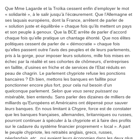
Que Mme Lagarde et la Troïka cessent enfin d’employer le mot
« solidarité », à le salir jusqu’à l’écœurement. Que l’Allemagne et
ses laquais européens, dont la France, arrêtent de parler de
« solution juste et équilibrée » chaque fois qu’ils mettent un pays
et son peuple à genoux. Que la BCE arrête de parler d’accord
chaque fois qu’elle pratique un chantage éhonté. Que nos élites
politiques cessent de parler de « démocratie » chaque fois
qu’elles passent outre l’avis des peuples et de leurs parlements,
pris à la gorge, pour imposer leurs solutions, mille fois mises en
échec par la réalité et ses cohortes de chômeurs, d’entreprises
en faillite, d’usines en friche et de services de l’Etat réduits en
peau de chagrin. Le parlement chypriote refuse les ponctions
bancaires ? Eh bien, mettons les banques en faillite pour
ponctionner encore plus fort, pour cela nul besoin d’un
quelconque parlement.
Selon que vous serez puissant ou
misérable,
bien entendu
.
Sans parler des dizaines de milliers de
milliards qu’Européens et Américains ont dépensé pour sauver
leurs
banques. En nous limitant à Chypre, force est de constater
que les banques françaises, allemandes, britanniques ou russes,
pourront continuer à spéculer à la chypriote et à faire des profits
sur le cadavre du système financier proprement « local ». A part
le peuple chypriote, les retraités anglais, grecs, russes,
néerlandais, etc., qui avaient leurs économies dans les deux plus