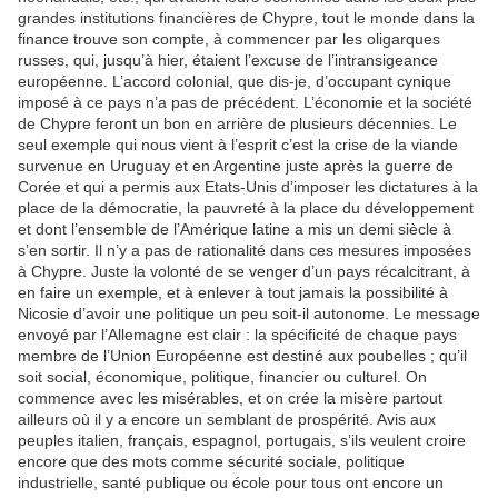
grandes institutions financières de Chypre, tout le monde dans la
finance trouve son compte, à commencer par les oligarques
russes, qui, jusqu’à hier, étaient l’excuse de l’intransigeance
européenne. L’accord colonial, que dis-je, d’occupant cynique
imposé à ce pays n’a pas de précédent. L’économie et la société
de Chypre feront un bon en arrière de plusieurs décennies. Le
seul exemple qui nous vient à l’esprit c’est la crise de la viande
survenue en Uruguay et en Argentine juste après la guerre de
Corée et qui a permis aux Etats-Unis d’imposer les dictatures à la
place de la démocratie, la pauvreté à la place du développement
et dont l’ensemble de l’Amérique latine a mis un demi siècle à
s’en sortir. Il n’y a pas de rationalité dans ces mesures imposées
à Chypre. Juste la volonté de se venger d’un pays récalcitrant, à
en faire un exemple, et à enlever à tout jamais la possibilité à
Nicosie d’avoir une politique un peu soit-il autonome. Le message
envoyé par l’Allemagne est clair : la spécificité de chaque pays
membre de l’Union Européenne est destiné aux poubelles ; qu’il
soit social, économique, politique, financier ou culturel. On
commence avec les misérables, et on crée la misère partout
ailleurs où il y a encore un semblant de prospérité. Avis aux
peuples italien, français, espagnol, portugais, s’ils veulent croire
encore que des mots comme sécurité sociale, politique
industrielle, santé publique ou école pour tous ont encore un