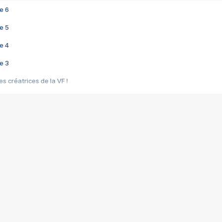
e 6
e 5
e 4
e 3
s créatrices de la VF !
e 2
e 1
e Mektoub My Love arrive enfin ! Rencontre avec Shaïn Boumedine et Sal
i : après Toni en famille
elle réalise le bouleversant Dites lui que je l'aime
ais ! Rencontre autour de Vie privée de Rebecca Zlotowski
 de Marguerite, Grave... Rencontre avec Ella Rumpf