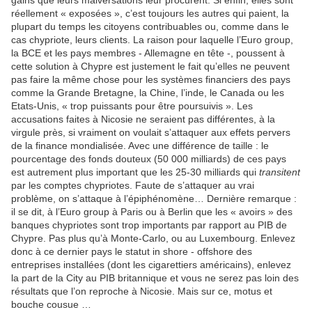
gains que leurs malversations leur procurent. Si enfin, elles sont
réellement « exposées », c’est toujours les autres qui paient, la
plupart du temps les citoyens contribuables ou, comme dans le
cas chypriote, leurs clients. La raison pour laquelle l’Euro group,
la BCE et les pays membres - Allemagne en tête -, poussent à
cette solution à Chypre est justement le fait qu’elles ne peuvent
pas faire la même chose pour les systèmes financiers des pays
comme la Grande Bretagne, la Chine, l’inde, le Canada ou les
Etats-Unis, « trop puissants pour être poursuivis ». Les
accusations faites à Nicosie ne seraient pas différentes, à la
virgule près, si vraiment on voulait s’attaquer aux effets pervers
de la finance mondialisée. Avec une différence de taille : le
pourcentage des fonds douteux (50 000 milliards) de ces pays
est autrement plus important que les 25-30 milliards qui
transitent
par les comptes chypriotes. Faute de s’attaquer au vrai
problème, on s’attaque à l’épiphénomène… Dernière remarque :
il se dit, à l’Euro group à Paris ou à Berlin que les « avoirs » des
banques chypriotes sont trop importants par rapport au PIB de
Chypre. Pas plus qu’à Monte-Carlo, ou au Luxembourg. Enlevez
donc à ce dernier pays le statut in shore - offshore des
entreprises installées (dont les cigarettiers américains), enlevez
la part de la City au PIB britannique et vous ne serez pas loin des
résultats que l’on reproche à Nicosie. Mais sur ce, motus et
bouche cousue …