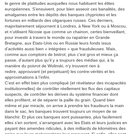
le genre de platitudes auxquelles nous habituent les élites
européennes. S’ensuivent, pour bien asseoir ces banalités, des
amalgames entre les dépôts des banques chypriotes et les
fortunes en milliards des oligarques russes. Ces derniers,
majoritairement séjournent à Londres, à New York ou à Moscou,
et n’utilisent Nicosie que comme un chainon, certes bienveillant,
pour investir à travers le monde ou rapatrier en Grande
Bretagne, aux Etats-Unis ou en Russie leurs fonds issus
d’activités aussi bien « intégrées » que frauduleuses. Mais,
comme aux comptoirs de bistrot, plus c’est gros et mieux ça
passe, d’autant plus qu’il y a toujours des médias qui, à la
manière du poivrot de Wolinski, n’y trouvent rien à
redire, approuvant (et perpétuant) les contre-vérités et les
approximations à l’infini.
C’est en effet bien plus compliqué (et révélateur des incapacités
institutionnelles) de contrôler réellement les flux des capitaux
suspects, de contrôler les dérives du système financier dont
elles profitent, et de séparer la paille du grain. Quand bien
même et par miracle, on arrive à prendre les fraudeurs la main
dans le sac, les banques trouvent toujours un moyen de se
blanchir. Et plus ces banques sont puissantes, plus facilement
elles s’en sortent, s’arrangeant avec les Etats et leurs justices en
payant des amendes ridicules, à des milliards de kilomètres des