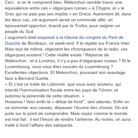
Ceci : si on le comprend bien, Mélenchon semble tracer une
équivalence entre ces « oligarques russes » à Chypre, et « le
Grec qui ne paie pas ses impôts » en Grèce. Autrement dit, dans
les deux cas, cet argument serait un commode alibi, un
épouvantail opportun, brandi par la Troïka, pour saigner un
peuple du Sud.
L’argument était
esquissé à la tribune du congrès du Parti de
Gauche
de Bordeaux, ce week-end. Il le répète sur France Inter.
Mais tout de même, objectent les chroniqueurs de la radio, ces
oligarques existent ! Cette réalité existe ! Réponse de
Mélenchon : et à Londres, il n’y a pas d’oligarques russes ? Et le
Luxembourg, vous vous êtes souciés du Luxembourg ?
Excellentes objections. Et Mélenchon, poussant son avantage
face à Bernard Guetta :
« Et c’est ce traité de Lisbonne, que vous avez soutenu, qui
interdit l’harmonisation fiscale entre les pays de l’Union, et
autorise la pérennité de cette situation. »
Hosanna ! Voici enfin le « débat de fond“’, tant attendu. Enfin on
va remonter aux causes, dépasser l’écume des choses. On est
juste sur le point de comprendre. Mais voyez comme le monde
est mal fait : il est l’heure de rendre l’antenne. Au moins, on aura
traité à fond l’affaire des salopards.