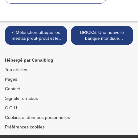
< Mélenchon attaque les
BRICKS: Une nouvelle
médias prout-prout et les
banque mondiale
journalistes curés
déconnectée des USA-UE ?
C’est fait ! >
Hébergé par Canalblog
Top articles
Pages
Contact
Signaler un abus
C.G.U.
Cookies et données personnelles
Préférences cookies