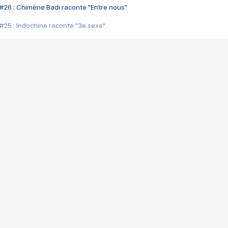
#26 : Chimène Badi raconte "Entre nous"
#25 : Indochine raconte "3e sexe"
#24 : Zaho raconte "C'est chelou"
#23 : Patrick Bruel raconte "Au café des délices"
#22 : Kyo raconte "Le chemin"
#21 : Nolwenn Leroy raconte "Cassé"
#20 : Patrick Hernandez raconte "Born to be alive"
#19 : Lorie raconte "Près de moi"
#18 : Michael Jones raconte "A nos actes manqués" (avec Jean-Jacque
#17 : Khaled raconte "Aïcha"
#16 : Corneille raconte "Parce qu'on vient de loin"
#15 : Indochine raconte "L'aventurier"
14 : Lorie raconte "Sur un air latino"