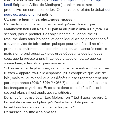
lundi
Stéphane Alliès, de Mediapart) totalement contre-
productive, en seront confortés. On ne va pas refaire le débat
qui
nous occupait lundi
, ici-même.
Ça sonne bien, « les oligarques russes »
Car au fond, on n’attend maintenant qu’une chose : que
Mélenchon nous dise ce qu’il pense du plan d’aide à Chypre. Le
second, pas le premier. Cet objet inédit que l’on tourne et
retourne dans tous les sens, et dans lequel on ne parvient pas à
trouver le vice de fabrication, puisque pour une fois, il ne s’en
prend pas seulement aux contribuables ou aux assurés sociaux,
mais s’en prend aussi aux plus gros déposants des banques,
ceux que la presse a pris l’habitude d’appeler, parce que ça
sonne bien, « les oligarques russes ».
Si l’on regarde de plus près, sans doute cette entité « ’oligarques
russes » apparaîtra-t-elle disparate, plus complexe que vue de
loin, mais toujours est-il que les dépôts russes représentent une
part importante (20% ? 30% ? 40% ?) du total des dépôts dans
les banques chypriotes. Et ce sont donc ces dépôts-là que le
second plan, s’il est appliqué, va ratiboiser.
Donc, qu’en pense Jean-Luc Mélenchon ? Est-il aussi sévère à
l’égard de ce second plan qu’il l’est à l’égard du premier, qui
taxait tous les déposants, même les petits ?
Dépasser l’écume des choses