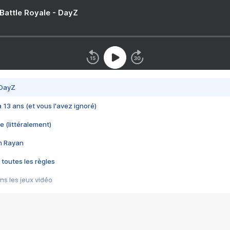
 Battle Royale - DayZ
 DayZ
 a 13 ans (et vous l'avez ignoré)
e (littéralement)
im Rayan
 toutes les règles
s les jeux vidéo
us choquant de Rockstar ? - Le scandale BULLY
e plus moche de Steam