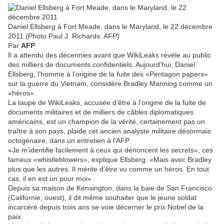
Daniel Ellsberg à Fort Meade, dans le Maryland, le 22 décembre
2011 (Photo Paul J. Richards. AFP)
Par
AFP
Il a attendu des décennies avant que WikiLeaks révèle au public
des milliers de documents confidentiels. Aujourd’hui, Daniel
Ellsberg, l’homme à l’origine de la fuite des «Pentagon papers»
sur la guerre du Vietnam, considère Bradley Manning comme un
«héros».
La taupe de WikiLeaks, accusée d’être à l’origine de la fuite de
documents militaires et de milliers de câbles diplomatiques
américains, est un champion de la vérité, certainement pas un
traître à son pays, plaide cet ancien analyste militaire désormais
octogénaire, dans un entretien à l’AFP.
«Je m’identifie facilement à ceux qui dénoncent les secrets», ces
fameux «whistleblowers», explique Ellsberg. «Mais avec Bradley
plus que les autres. Il mérite d’être vu comme un héros. En tout
cas, il en est un pour moi».
Depuis sa maison de Kensington, dans la baie de San Francisco
(Californie, ouest), il dit même souhaiter que le jeune soldat
incarcéré depuis trois ans se voie décerner le prix Nobel de la
paix.