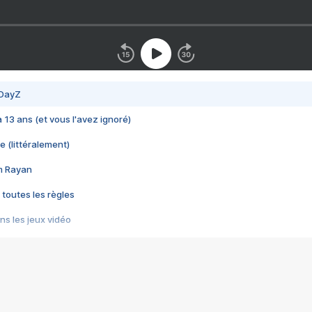
 DayZ
 a 13 ans (et vous l'avez ignoré)
e (littéralement)
im Rayan
 toutes les règles
s les jeux vidéo
us choquant de Rockstar ? - Le scandale BULLY
e plus moche de Steam
du RÊVE tourne au CAUCHEMAR