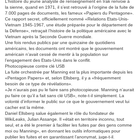
L’histoire du jeune analyste de renseignement en Irak renvoie à
la sienne, quand en 1971, il s’est retrouvé à l’origine de la fuite de
7.000 pages de documents, les fameux «Papiers du Pentagone».
Ce rapport secret, officiellement nommé «Relations Etats-Unis-
Vietnam 1945-1967, une étude préparée pour le département de
la Défense», retraçait l’histoire de la politique américaine avec le
Vietnam après la Seconde Guerre mondiale.
Une fois rendus publics par une quinzaine de quotidiens
américains, les documents ont montré que le gouvernement
américain n’avait cessé de mentir à la population sur
l’engagement des Etats-Unis dans le conflit.
Photocopieuse contre clé USB
La fuite orchestrée par Manning est la plus importante depuis les
«Pentagon Papers» et, selon Ellsberg, il y a «fréquemment
besoin de ce type de révélations».
«Je n’aurais pas pu le faire sans photocopieuse. Manning n’aurait
pu faire ce qu’il a fait sans clé USB», note-t-il simplement. La
volonté d’informer le public sur ce que le gouvernement veut lui
cacher est la même.
Daniel Ellsberg salue également le rôle du fondateur de
WikiLeaks, Julian Assange. Il «était en territoire inconnu, tout
seul, et a été le premier à faciliter les fuites par des gens comme
moi ou Manning», en donnant les outils informatiques pour
publier les fuites et en garantissant l’anonymat, juge-t-il.