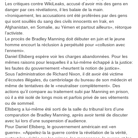
Les critiques contre WikiLeaks, accusé d’avoir mis des gens en
danger par ces révélations, il les balaie de la main.
«Ironiquement, les accusations ont été proférées par des gens
qui sont souillés du sang des civils innocents en Irak, en
Afghanistan, en Somalie, au Yémen et partout ailleurs», rétorque
l’activiste.
Le procès de Bradley Manning doit débuter en juin et le jeune
homme encourt la réclusion à perpétuité pour «collusion avec
l’ennemi».
Daniel Ellsberg espère voir les charges abandonnées. Pour les
mêmes raisons pour lesquelles il a lui-même échappé à la justice:
les fautes du gouvernement «heurtent la notion de justice».
Sous l’administration de Richard Nixon, il dit avoir été victime
d’écoutes illégales, du cambriolage du bureau de son médecin et
même de tentatives de le «neutraliser complètement». Des
actions qu’il compare au traitement subi par Manning en prison,
où il a été isolé de longs mois et parfois privé de ses vêtements
ou de sommeil.
Ellsberg a lui-même été sorti de la salle du tribunal lors d’une
comparution de Bradley Manning, après avoir tenté de discuter
avec lui lors d’une suspension d’audience.
Pour Daniel Ellsberg, le gouvernement américain est «en
guerre». «Appelez-la la guerre contre la révélation de la vérité,