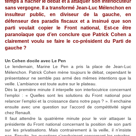
temps à hacher le débat et à attaquer son interlocuteur
sans vergogne. Il a transformé Jean-Luc Mélenchon en
insulteur public, en diviseur de la gauche, en
défenseur des paradis fiscaux et a insinué que son
parti voulait copier le Front national, Est-ce être
paranoïaque que d’en conclure que Patrick Cohen a
clairement voulu se faire le co-président du Parti de
gauche ?
Un Cohen docile avec Le Pen
Le lendemain, Marine Le Pen a pris la place de Jean-Luc
Mélenchon. Patrick Cohen mène toujours le débat, cependant le
présentateur ne semble pas armé des mêmes intentions que la
veille. L’ambiance est toute autre sur le plateau.
Dès la première minute il interpelle son interlocutrice concernant
l’emploi : « Quelles sont les solutions du Front national pour
relancer l’emploi et la croissance dans notre pays ? ». Il enchaine
ensuite avec une question sur l’accord de compétitivité signé
chez Renault.
Il faut attendre la quatrième minute pour le voir attaquer la
présidente du Front national concernant la position de son parti
sur les privatisations. Mais contrairement à la veille, il n’insiste
pas. Ensuite, les questions s’enchainent concernant les retraites,