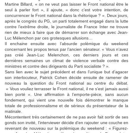
Martine Billard, « on ne veut pas laisser le Front national être le
seul à parler fort », il ajoute, « donc c’est votre intention, de
concurrencer le Front national dans la rhétorique ? ». Deux jours,
après le congrès du PG, un parti totalement engagé dans la lutte
contre l’extrême droite, le journaliste de France Inter ne trouve
rien de mieux à faire que de démarrer son échange avec Jean-
Luc Mélenchon par ces grotesques allusions…
Il enchaine ensuite avec l’absurde polémique du weekend
concernant les propos tenus par l’ancien sénateur. « Vous n’avez
pas créé Jean-Luc Melenchon, ces derniers jours et ces
dernières semaines un climat de violence verbale contre des
ministres et contre des dirigeants du Parti socialiste ? ».
Sans lien avec le sujet précédent et dans l’unique but d’agacer
son interlocuteur, Patrick Cohen décide ensuite de ramener de
nouveau la question du Front national au centre du débat.
« Vous vouliez terrasser le Front national, il ne s’est jamais aussi
bien porté ». Une affirmation à l’emporte-pièce, sans aucun
fondement, qui vient une nouvelle fois démontrer le manque
totale de professionnalisme et de sérieux du présentateur de la
matinale.
Mécontentent très certainement de ne pas avoir fait sortir de ses
gonds son invité, l’interviewer décide d’en rajouter une couche en
revenant de nouveau sur la polémique du weekend : « Figurez-