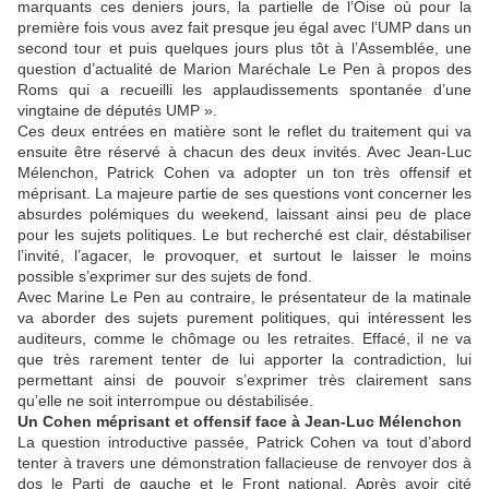
marquants ces deniers jours, la partielle de l’Oise où pour la
première fois vous avez fait presque jeu égal avec l’UMP dans un
second tour et puis quelques jours plus tôt à l’Assemblée, une
question d’actualité de Marion Maréchale Le Pen à propos des
Roms qui a recueilli les applaudissements spontanée d’une
vingtaine de députés UMP ».
Ces deux entrées en matière sont le reflet du traitement qui va
ensuite être réservé à chacun des deux invités. Avec Jean-Luc
Mélenchon, Patrick Cohen va adopter un ton très offensif et
méprisant. La majeure partie de ses questions vont concerner les
absurdes polémiques du weekend, laissant ainsi peu de place
pour les sujets politiques. Le but recherché est clair, déstabiliser
l’invité, l’agacer, le provoquer, et surtout le laisser le moins
possible s’exprimer sur des sujets de fond.
Avec Marine Le Pen au contraire, le présentateur de la matinale
va aborder des sujets purement politiques, qui intéressent les
auditeurs, comme le chômage ou les retraites. Effacé, il ne va
que très rarement tenter de lui apporter la contradiction, lui
permettant ainsi de pouvoir s’exprimer très clairement sans
qu’elle ne soit interrompue ou déstabilisée.
Un Cohen méprisant et offensif face à Jean-Luc Mélenchon
La question introductive passée, Patrick Cohen va tout d’abord
tenter à travers une démonstration fallacieuse de renvoyer dos à
dos le Parti de gauche et le Front national. Après avoir cité