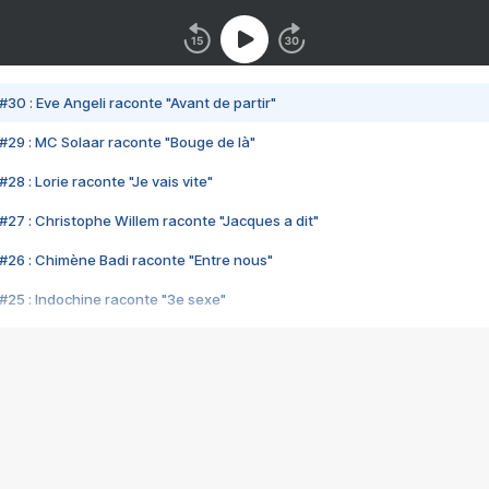
#30 : Eve Angeli raconte "Avant de partir"
#29 : MC Solaar raconte "Bouge de là"
28 : Lorie raconte "Je vais vite"
#27 : Christophe Willem raconte "Jacques a dit"
#26 : Chimène Badi raconte "Entre nous"
#25 : Indochine raconte "3e sexe"
#24 : Zaho raconte "C'est chelou"
#23 : Patrick Bruel raconte "Au café des délices"
#22 : Kyo raconte "Le chemin"
#21 : Nolwenn Leroy raconte "Cassé"