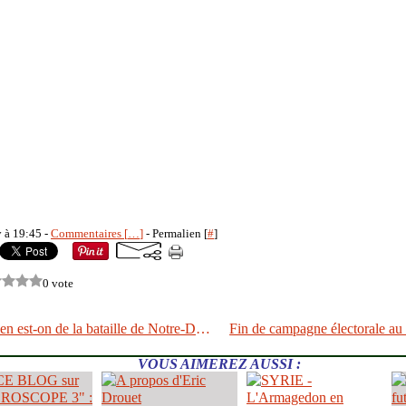
y à 19:45 -
Commentaires [
…
]
- Permalien [
#
]
0 vote
NDDL - Où en est-on de la bataille de Notre-Dame-des-Landes ?
VOUS AIMEREZ AUSSI :