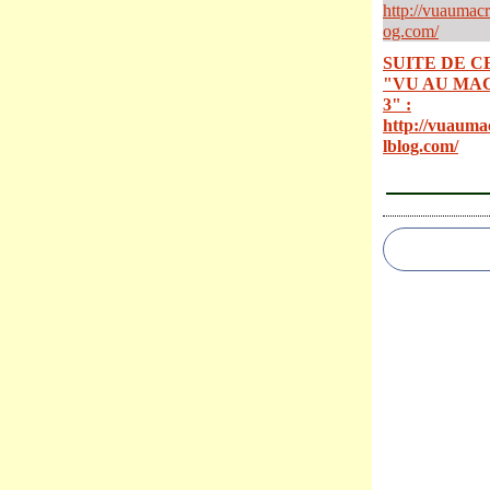
SUITE DE C
"VU AU MA
3" :
http://vuauma
lblog.com/