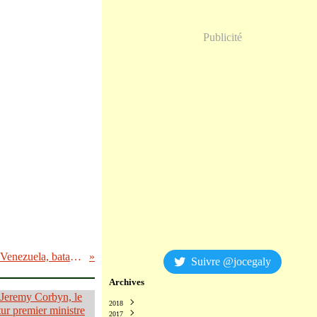
Publicité
Fin de campagne électorale au Venezuela, bataille des images(3)
Suivre @jocegaly
Archives
2018
2017
Décembre
(2)