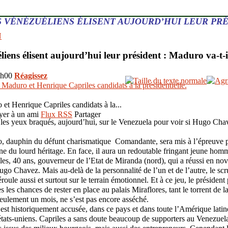
S VÉNÉZUÉLIENS ÉLISENT AUJOURD’HUI LEUR PR
N
iens élisent aujourd’hui leur président : Maduro va-t-il
10h00
Réagissez
et Henrique Capriles candidats à la...
yer à un ami
Flux RSS
Partager
es yeux braqués, aujourd’hui, sur le Venezuela pour voir si Hugo Chave
 dauphin du défunt charismatique Comandante, sera mis à l’épreuve pou
ne du lourd héritage. En face, il aura un redoutable fringant jeune homm
es, 40 ans, gouverneur de l’Etat de Miranda (nord), qui a réussi en no
ugo Chavez. Mais au-delà de la personnalité de l’un et de l’autre, le scru
oule aussi et surtout sur le terrain émotionnel. Et à ce jeu, le président
 les chances de rester en place au palais Miraflores, tant le torrent de 
eulement un mois, ne s’est pas encore asséché.
e est historiquement accusée, dans ce pays et dans toute l’Amérique latin
états-uniens. Capriles a sans doute beaucoup de supporters au Venezuela