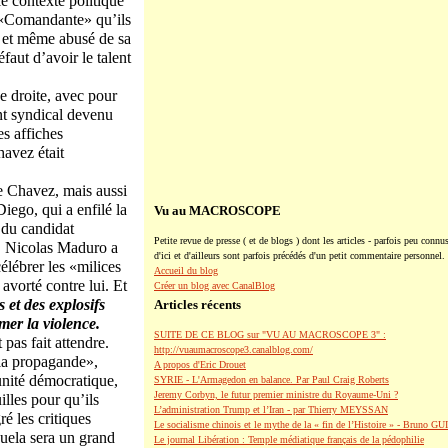
e contexte politique
r «Comandante» qu’ils
é et même abusé de sa
aut d’avoir le talent
e droite, avec pour
nt syndical devenu
es affiches
havez était
e Chavez, mais aussi
iego, qui a enfilé la
Vu au MACROSCOPE
 du candidat
Petite revue de presse ( et de blogs ) dont les articles - parfois peu connus
, Nicolas Maduro a
d'ici et d'ailleurs sont parfois précédés d'un petit commentaire personnel.
élébrer les «milices
Accueil du blog
avorté contre lui. Et
Créer un blog avec CanalBlog
 et des explosifs
Articles récents
mer la violence.
SUITE DE CE BLOG sur "VU AU MACROSCOPE 3" :
 pas fait attendre.
http://vuaumacroscope3.canalblog.com/
 la propagande»,
A propos d'Eric Drouet
unité démocratique,
SYRIE - L'Armagedon en balance. Par Paul Craig Roberts
Jeremy Corbyn, le futur premier ministre du Royaume-Uni ?
illes pour qu’ils
L’administration Trump et l’Iran - par Thierry MEYSSAN
ré les critiques
Le socialisme chinois et le mythe de la « fin de l’Histoire » - Bruno G
zuela sera un grand
Le journal Libération : Temple médiatique français de la pédophilie