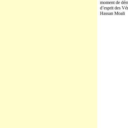
moment de démoc
d’esprit des Vé
Hassan Moali