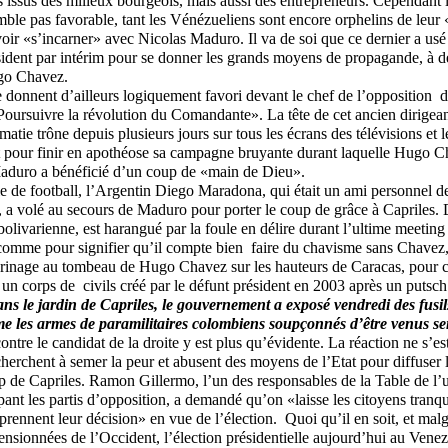
s issus des milieux bourgeois, mais aussi des entrepreneurs. Cependant l
emble pas favorable, tant les Vénézueliens sont encore orphelins de leu
oir «s’incarner» avec Nicolas Maduro. Il va de soi que ce dernier a us
sident par intérim pour se donner les grands moyens de propagande, à déf
go Chavez.
 donnent d’ailleurs logiquement favori devant le chef de l’opposition d
Poursuivre la révolution du Comandante». La tête de cet ancien dirigea
matie trône depuis plusieurs jours sur tous les écrans des télévisions et l
Et pour finir en apothéose sa campagne bruyante durant laquelle Hugo C
aduro a bénéficié d’un coup de «main de Dieu».
e de football, l’Argentin Diego Maradona, qui était un ami personnel d
, a volé au secours de Maduro pour porter le coup de grâce à Capriles. D
olivarienne, est harangué par la foule en délire durant l’ultime meeting
 comme pour signifier qu’il compte bien faire du chavisme sans Chavez
lerinage au tombeau de Hugo Chavez sur les hauteurs de Caracas, pour c
 un corps de civils créé par le défunt président en 2003 après un putsch 
ans le jardin de Capriles, le gouvernement a exposé vendredi des fusils
e les armes de paramilitaires colombiens soupçonnés d’être venus se
ntre le candidat de la droite y est plus qu’évidente. La réaction ne s’est
cherchent à semer la peur et abusent des moyens de l’Etat pour diffuser
p de Capriles. Ramon Gillermo, l’un des responsables de la Table de l’
pant les partis d’opposition, a demandé qu’on «laisse les citoyens tranqu
 prennent leur décision» en vue de l’élection. Quoi qu’il en soit, et malg
nsionnées de l’Occident, l’élection présidentielle aujourd’hui au Vene