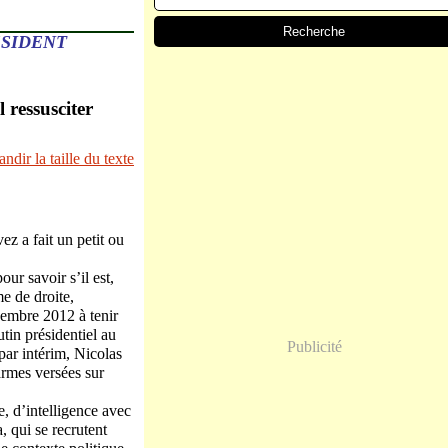
ÉSIDENT
 ressusciter
z a fait un petit ou
r savoir s’il est,
e de droite,
vembre 2012 à tenir
tin présidentiel au
Publicité
 par intérim, Nicolas
larmes versées sur
e, d’intelligence avec
, qui se recrutent