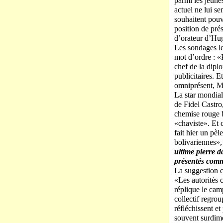
parmi les jeune
actuel ne lui s
souhaitent pouv
position de pré
d’orateur d’Hu
Les sondages le
mot d’ordre : «
chef de la diplo
publicitaires. 
omniprésent, M
La star mondial
de Fidel Castro
chemise rouge b
«chaviste». Et
fait hier un pè
bolivariennes»,
ultime pierre d
présentés comm
La suggestion co
«Les autorités 
réplique le cam
collectif regrou
réfléchissent et
souvent surdime