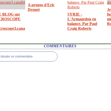
A propos d'Eric
Drouet
Je
E BLOG sur
SYRIE -
fu
CROSCOPE
L'Armagedon en
mi
balance. Par Paul
R
croscope3.cana
Craig Roberts
COMMENTAIRES
Ajouter un commentaire