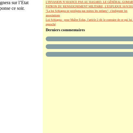
gnera sur l’Etat
L’INVASION N’AVANCE PAS AU HASARD. LE GÉNÉRAL GOMAR
PATRON DU RENSEIGNEMENT MILITAIRE, L’EXPLIQUE.16/9/201
Réponse ce soir.
"La loi Schiappa ne protégera pas mieux les enfants", s'indignent les
associations
Loi Schiappa : pour Maître Eolas, l'article 2 dit le contraire de ce qui lui 
reproché
Derniers commentaires