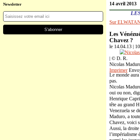
14 avril 2013
Newsletter
LE
Sur ELWATA
Les Vénézuél
Chavez ?
le 14.04.13 | 
| © D. R.
Nicolas Maduro 
Imprimer
Envo
Le monde aura l
pas.
Nicolas Maduro,
oui ou non, dig
Henrique Capril
tête au grand H
Venezuela se dér
Maduro, a toutes
Chavez, voici s
Aussi, la droit
l’impérialisme 