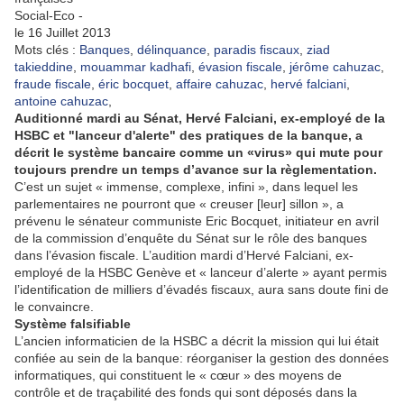
Social-Eco
-
le
16 Juillet 2013
Mots clés :
Banques
,
délinquance
,
paradis fiscaux
,
ziad
takieddine
,
mouammar kadhafi
,
évasion fiscale
,
jérôme cahuzac
,
fraude fiscale
,
éric bocquet
,
affaire cahuzac
,
hervé falciani
,
antoine cahuzac
,
Auditionné mardi au Sénat, Hervé Falciani, ex-employé de la
HSBC et "lanceur d'alerte" des pratiques de la banque, a
décrit le système bancaire comme un «virus» qui mute pour
toujours prendre un temps d’avance sur la règlementation.
C’est un sujet « immense, complexe, infini », dans lequel les
parlementaires ne pourront que « creuser [leur] sillon », a
prévenu le sénateur communiste Eric Bocquet, initiateur en avril
de la commission d’enquête du Sénat sur le rôle des banques
dans l’évasion fiscale. L’audition mardi d’Hervé Falciani, ex-
employé de la HSBC Genève et « lanceur d’alerte » ayant permis
l’identification de milliers d’évadés fiscaux, aura sans doute fini de
le convaincre.
Système falsifiable
L’ancien informaticien de la HSBC a décrit la mission qui lui était
confiée au sein de la banque: réorganiser la gestion des données
informatiques, qui constituent le « cœur » des moyens de
contrôle et de traçabilité des fonds qui sont déposés dans la