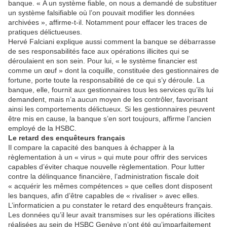
banque. « A un système fiable, on nous a demandé de substituer
un système falsifiable où l’on pouvait modifier les données
archivées », affirme-t-il. Notamment pour effacer les traces de
pratiques délictueuses.
Hervé Falciani explique aussi comment la banque se débarrasse
de ses responsabilités face aux opérations illicites qui se
déroulaient en son sein. Pour lui, « le système financier est
comme un œuf » dont la coquille, constituée des gestionnaires de
fortune, porte toute la responsabilité de ce qui s’y déroule. La
banque, elle, fournit aux gestionnaires tous les services qu’ils lui
demandent, mais n’a aucun moyen de les contrôler, favorisant
ainsi les comportements délictueux. Si les gestionnaires peuvent
être mis en cause, la banque s’en sort toujours, affirme l’ancien
employé de la HSBC.
Le retard des enquêteurs français
Il compare la capacité des banques à échapper à la
règlementation à un « virus » qui mute pour offrir des services
capables d’éviter chaque nouvelle règlementation. Pour lutter
contre la délinquance financière, l’administration fiscale doit
« acquérir les mêmes compétences » que celles dont disposent
les banques, afin d’être capables de « rivaliser » avec elles.
L’informaticien a pu constater le retard des enquêteurs français.
Les données qu’il leur avait transmises sur les opérations illicites
réalisées au sein de HSBC Genève n’ont été qu’imparfaitement