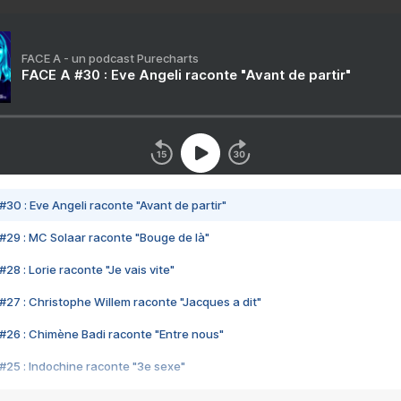
FACE A - un podcast Purecharts
FACE A #30 : Eve Angeli raconte "Avant de partir"
#30 : Eve Angeli raconte "Avant de partir"
#29 : MC Solaar raconte "Bouge de là"
28 : Lorie raconte "Je vais vite"
#27 : Christophe Willem raconte "Jacques a dit"
#26 : Chimène Badi raconte "Entre nous"
#25 : Indochine raconte "3e sexe"
#24 : Zaho raconte "C'est chelou"