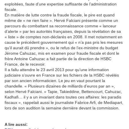
exploitées, faute d’une expertise suffisante de l’administration
fiscale.
En matière de lutte contre la fraude fiscale, le pire est quand
même de « ne rien faire ». Hervé Falciani présente comme un
parcours du combattant sa reconnaissance comme « lanceur
d’alerte » par les autorités françaises, depuis la révélation de sa
« liste » de comptes non-déclarés en 2008. Il met notamment en
cause le précédent gouvernement qui « n’a pas pris les mesures
qu’il aurait dû prendre », ou le refus de l’ex-ministre du budget
Jérome Cahuzac, mis en examen pour fraude fiscale et dont le
frère Antoine Cahuzac a fait partie de la direction de HSBC
France, de le recevoir.
Il a fallu attendre le 23 avril 2013 pour qu’une information
judiciaire s’ouvre en France sur les fichiers de la HSBC révélés
par son ancien informaticien. Le jeu en vaut pourtant la
chandelle. « Plusieurs dizaines de milliards d’euros par an »,
selon Hervé Falciani. « Tapie, Takieddine, Bettencourt, Cahuzac,
Kadhafi… il y a un invariant dans toutes ces affaires: les paradis
fiscaux », rappelait aussi le journaliste Fabrice Arfi, de Mediapart,
lors de son audition la semaine dernière devant la commission.
A lire aussi: