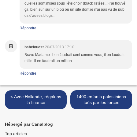
qu'elles sont mises sous l'éteignoir (black listées...) j'ai trouvé
ça, bien sûr, sur un blog ou un site dont je n'ai pas vu de pub
ds d'autres blogs...
Répondre
B
babelouest
20/07/2013 17:10
Bravo Madame. Il en faudrait cent comme vous, il en faudrait
mille, il en faudrait un million.
Répondre
< Avec Hollande, régalons
1400 enfants palestiniens
la finance
tués par les forces
israeliennes >
Hébergé par Canalblog
Top articles