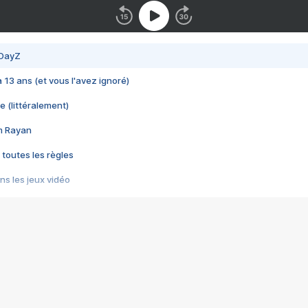
 DayZ
 a 13 ans (et vous l'avez ignoré)
e (littéralement)
im Rayan
 toutes les règles
s les jeux vidéo
us choquant de Rockstar ? - Le scandale BULLY
e plus moche de Steam
du RÊVE tourne au CAUCHEMAR
pendant 8 heures
it… à tort