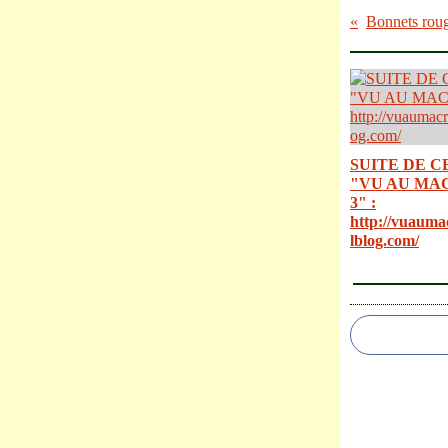
SUITE DE C
"VU AU MA
3" :
http://vuauma
lblog.com/