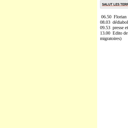
SALUT LES TERRI
06.50 Florian P
08.03 dédiabol
09.53 presse e
13.00 Edito de
migratoires)