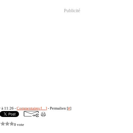
Publicité
y à 11:26 -
Commentaires [
…
]
- Permalien [
#
]
0 vote