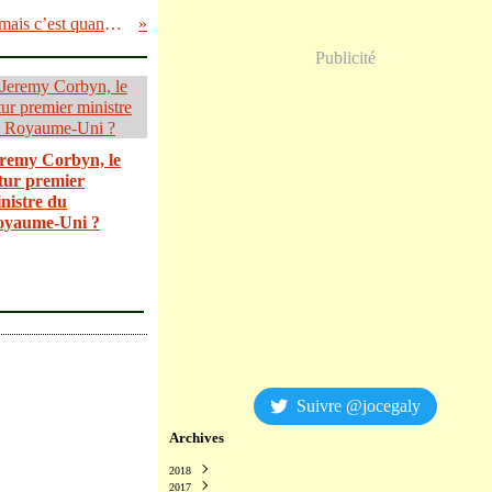
Paris n’est pas la France mais c’est quand même Paris !
Publicité
remy Corbyn, le
tur premier
nistre du
oyaume-Uni ?
Suivre @jocegaly
Archives
2018
2017
Décembre
(2)