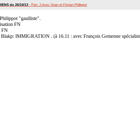
ENS du 26/10/13
- Part. 2 Avec Soan et Florian Philippot
hilippot "gaulliste".
isation FN
t FN
 Blakp: IMMIGRATION . (à 16.11 : avec François Gemenne spécialiste