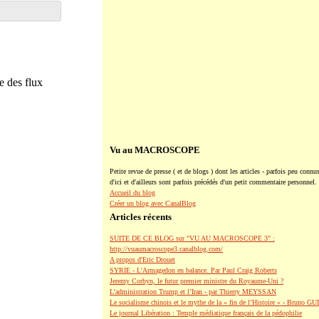
 des flux
Vu au MACROSCOPE
Petite revue de presse ( et de blogs ) dont les articles - parfois peu connus
d'ici et d'ailleurs sont parfois précédés d'un petit commentaire personnel.
Accueil du blog
Créer un blog avec CanalBlog
Articles récents
SUITE DE CE BLOG sur "VU AU MACROSCOPE 3" :
http://vuaumacroscope3.canalblog.com/
A propos d'Eric Drouet
SYRIE - L'Armagedon en balance. Par Paul Craig Roberts
Jeremy Corbyn, le futur premier ministre du Royaume-Uni ?
L’administration Trump et l’Iran - par Thierry MEYSSAN
Le socialisme chinois et le mythe de la « fin de l’Histoire » - Bruno G
Le journal Libération : Temple médiatique français de la pédophilie