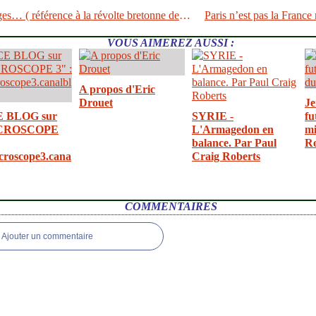
Bonnets rouges… ( référence à la révolte bretonne des bonnets rouges)
VOUS AIMEREZ AUSSI :
A propos d'Eric
Drouet
Je
E BLOG sur
SYRIE -
fu
CROSCOPE
L'Armagedon en
mi
balance. Par Paul
R
croscope3.cana
Craig Roberts
COMMENTAIRES
Ajouter un commentaire