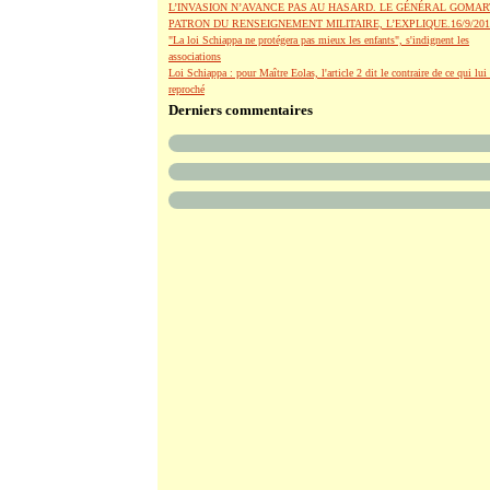
L’INVASION N’AVANCE PAS AU HASARD. LE GÉNÉRAL GOMAR
PATRON DU RENSEIGNEMENT MILITAIRE, L’EXPLIQUE.16/9/201
"La loi Schiappa ne protégera pas mieux les enfants", s'indignent les
associations
Loi Schiappa : pour Maître Eolas, l'article 2 dit le contraire de ce qui lui 
reproché
Derniers commentaires