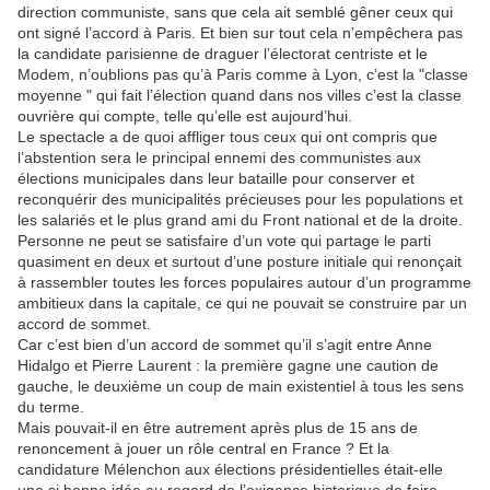
direction communiste, sans que cela ait semblé gêner ceux qui
ont signé l’accord à Paris. Et bien sur tout cela n’empêchera pas
la candidate parisienne de draguer l’électorat centriste et le
Modem, n’oublions pas qu’à Paris comme à Lyon, c’est la "classe
moyenne " qui fait l’élection quand dans nos villes c’est la classe
ouvrière qui compte, telle qu’elle est aujourd’hui.
Le spectacle a de quoi affliger tous ceux qui ont compris que
l’abstention sera le principal ennemi des communistes aux
élections municipales dans leur bataille pour conserver et
reconquérir des municipalités précieuses pour les populations et
les salariés et le plus grand ami du Front national et de la droite.
Personne ne peut se satisfaire d’un vote qui partage le parti
quasiment en deux et surtout d’une posture initiale qui renonçait
à rassembler toutes les forces populaires autour d’un programme
ambitieux dans la capitale, ce qui ne pouvait se construire par un
accord de sommet.
Car c’est bien d’un accord de sommet qu’il s’agit entre Anne
Hidalgo et Pierre Laurent : la première gagne une caution de
gauche, le deuxième un coup de main existentiel à tous les sens
du terme.
Mais pouvait-il en être autrement après plus de 15 ans de
renoncement à jouer un rôle central en France ? Et la
candidature Mélenchon aux élections présidentielles était-elle