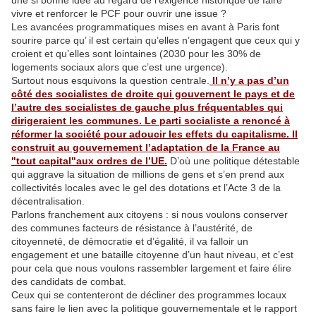
une si bonne idée au regard de l’exigence historique de faire
vivre et renforcer le PCF pour ouvrir une issue ?
Les avancées programmatiques mises en avant à Paris font
sourire parce qu’ il est certain qu’elles n’engagent que ceux qui y
croient et qu’elles sont lointaines (2030 pour les 30% de
logements sociaux alors que c’est une urgence).
Surtout nous esquivons la question centrale.
Il n’y a pas d’un
côté des socialistes de droite qui gouvernent le pays et de
l’autre des socialistes de gauche plus fréquentables qui
dirigeraient les communes. Le parti socialiste a renoncé à
réformer la société pour adoucir les effets du capitalisme. Il
construit au gouvernement l’adaptation de la France au
"tout capital"aux ordres de l’UE.
D’où une politique détestable
qui aggrave la situation de millions de gens et s’en prend aux
collectivités locales avec le gel des dotations et l’Acte 3 de la
décentralisation.
Parlons franchement aux citoyens : si nous voulons conserver
des communes facteurs de résistance à l’austérité, de
citoyenneté, de démocratie et d’égalité, il va falloir un
engagement et une bataille citoyenne d’un haut niveau, et c’est
pour cela que nous voulons rassembler largement et faire élire
des candidats de combat.
Ceux qui se contenteront de décliner des programmes locaux
sans faire le lien avec la politique gouvernementale et le rapport