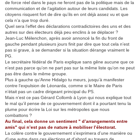
de force réel dans le pays ne feront pas de la politique mais de la
communication et de l’agitation autour de leurs candidats. Les
citoyens risquent fort de dire qu’ils en ont déjà assez vu et que
cela n’a que trop duré.
Quel sera l’effet des déclarations contradictoires des uns et des
autres sur des électeurs déjà peu enclins à se déplacer ?
Jean-Luc Mélenchon, après avoir annoncé la fin du front de
gauche pendant plusieurs jours finit par dire que tout cela n’est
pas si grave, à se demander si la situation dérange vraiment le
PG.
Le secrétaire fédéral de Paris explique sans gêne aucune que ce
n’est pas parce qu’on ne part pas sur la même liste qu’on ne peut
pas être dans le même groupe.
Plus à gauche qu’Anne Hidalgo tu meurs, jusqu’à manifester
contre l’expulsion de Léonarda, comme si le Maire de Paris
n’était pas un cadre dirigeant principal du PS.
Mais n’est ce pas Gérard Collomb à Lyon qui nous explique tout
le mal qu’il pense de ce gouvernement dont il a pourtant tenu la
plume pour écrire la Loi sur les métropoles que nous
combattons ?
Au final, cela donne un sentiment " d’arrangements entre
amis" qui n’est pas de nature à mobiliser l’électorat.
La colère contre le gouvernement s’exprimera d’une manière ou
d’une autre dans ces élections et d’abord au travers de