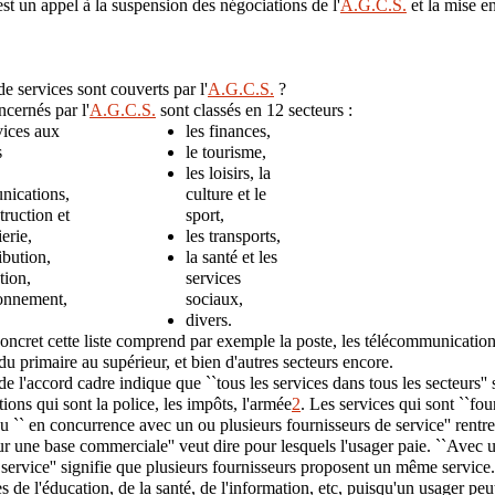
est un appel à la suspension des négociations de l'
A.G.C.S.
et la mise e
e services sont couverts par l'
A.G.C.S.
?
ncernés par l'
A.G.C.S.
sont classés en 12 secteurs :
vices aux
les finances,
s
le tourisme,
les loisirs, la
ications,
culture et le
truction et
sport,
ierie,
les transports,
ribution,
la santé et les
tion,
services
ronnement,
sociaux,
divers.
concret cette liste comprend par exemple la poste, les télécommunications,
u primaire au supérieur, et bien d'autres secteurs encore.
b de l'accord cadre indique que ``tous les services dans tous les secteurs'
ions qui sont la police, les impôts, l'armée
2
. Les services qui sont ``fou
u `` en concurrence avec un ou plusieurs fournisseurs de service'' rentre
ur une base commerciale'' veut dire pour lesquels l'usager paie. ``Avec 
 service'' signifie que plusieurs fournisseurs proposent un même servic
s de l'éducation, de la santé, de l'information, etc, puisqu'un usager pe