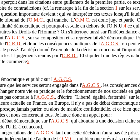
erçoit dans les citations entre guillemets de la première partie, ce text
ire de contradictions (cf. la remarque à la fin de la section
1
sur les ser
 question importante devient : qui va interpréter ces textes lorsqu'il faud
 le tribunal de l'
O.M.C.
, qui tranche. L'
O.M.C.
est donc juge et partie.
égitimité démocratique et pourquoi est-elle en dehors de l'O.N.U.
4
ce qui 
 autres les Droits de l'Homme ? On s'interroge aussi sur l'indépendance d
t l'
A.G.C.S.
, sur sa composition et sa représentativité démocratique. P
e l'
O.R.D.
et donc les conséquences pratiques de l'
A.G.C.S.
, on peut 
 le passé. J'ai déjà donné l'exemple de la décision concernant l'import
 les 11 jugements rendus par l'
O.R.D.
, 10 stipulent que les règles nati
ur le commerce
5
.
émocratique et public sur l'
A.G.C.S.
ure que les services seront engagés dans l'
A.G.C.S.
, les conséquences 
anger notre vie en pratique et le fonctionnement de nos sociétés en gé
t pas contraire à l'
A.G.C.S.
, d'écrire ``Liberté, égalité, fraternité'' sur 
heure actuelle en France, en Europe, il n'y a pas de débat démocratique s
presque jamais parler, ou alors de manière confidentielle, et ce bien q
tes et nous concernent tous. Je lance donc un appel pour :
 débat démocratique sur l'
A.G.C.S.
qui aboutira à une décision claire su
de l'U.E. à cet accord,
 négociations de l'
A.G.C.S.
tant que cette décision n'aura pas été prise,
an indépendant de l'action de l'
O.M.C.
, qui bien que prévu à sa création,