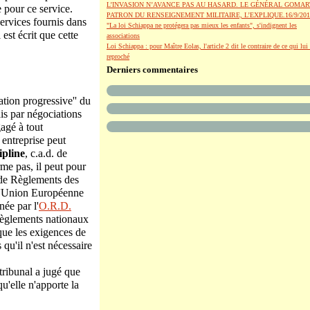
L’INVASION N’AVANCE PAS AU HASARD. LE GÉNÉRAL GOMAR
e pour ce service.
PATRON DU RENSEIGNEMENT MILITAIRE, L’EXPLIQUE.16/9/201
services fournis dans
"La loi Schiappa ne protégera pas mieux les enfants", s'indignent les
est écrit que cette
associations
Loi Schiappa : pour Maître Eolas, l'article 2 dit le contraire de ce qui lui 
reproché
Derniers commentaires
ation progressive'' du
ais par négociations
agé à tout
e entreprise peut
ipline
, c.a.d. de
rme pas, il peut pour
 de Règlements des
e l'Union Européenne
ée par l'
O.R.D.
t règlements nationaux
que les exigences de
qu'il n'est nécessaire
tribunal a jugé que
u'elle n'apporte la