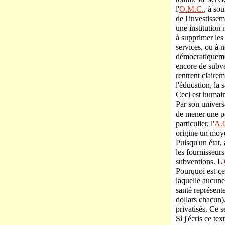
l'
O.M.C.
, à so
de l'investissem
une institution
à supprimer les
services, ou à n
démocratiquemen
encore de subve
rentrent clairem
l'éducation, la 
Ceci est humain
Par son universal
de mener une po
particulier, l'
A.
origine un moye
Puisqu'un état,
les fournisseurs
subventions. L'
Pourquoi est-ce 
laquelle aucune 
santé représent
dollars chacun).
privatisés. Ce 
Si j'écris ce tex