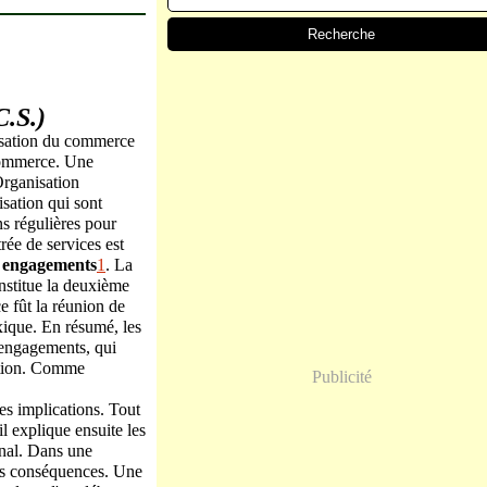
.S.)
lisation du commerce
 commerce. Une
'Organisation
isation qui sont
s régulières pour
rée de services est
s
engagements
1
. La
nstitue la deuxième
e fût la réunion de
ique. En résumé, les
s engagements, qui
iation. Comme
Publicité
es implications. Tout
 il explique ensuite les
ional. Dans une
es conséquences. Une