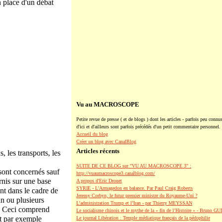
n place d'un débat
Vu au MACROSCOPE
Petite revue de presse ( et de blogs ) dont les articles - parfois peu connus
d'ici et d'ailleurs sont parfois précédés d'un petit commentaire personnel.
Accueil du blog
Créer un blog avec CanalBlog
Articles récents
 les transports, les
SUITE DE CE BLOG sur "VU AU MACROSCOPE 3" :
' sont concernés sauf
http://vuaumacroscope3.canalblog.com/
rnis sur une base
A propos d'Eric Drouet
SYRIE - L'Armagedon en balance. Par Paul Craig Roberts
nt dans le cadre de
Jeremy Corbyn, le futur premier ministre du Royaume-Uni ?
un ou plusieurs
L’administration Trump et l’Iran - par Thierry MEYSSAN
e. Ceci comprend
Le socialisme chinois et le mythe de la « fin de l’Histoire » - Bruno G
ut par exemple
Le journal Libération : Temple médiatique français de la pédophilie