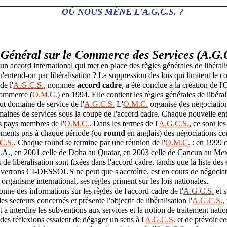
OÙ NOUS MÈNE L'A.G.C.S. ?
Général sur le Commerce des Services (A.G.C
 un accord international qui met en place des règles générales de libéra
u'entend-on par libéralisation ? La suppression des lois qui limitent le
de l'
A.G.C.S.
, nommée
accord cadre
, a été conclue à la création de l
ommerce (
O.M.C.
) en 1994. Elle contient les règles générales de libéral
out domaine de service de l'
A.G.C.S.
L'
O.M.C.
organise des négociation
maines de services sous la coupe de l'accord cadre. Chaque nouvelle ent
s pays membres de l'
O.M.C.
. Dans les termes de l'
A.G.C.S.
, ce sont le
ements pris à chaque période (ou
round
en anglais) des négociations co
C.S.
. Chaque round se termine par une réunion de l'
O.M.C.
: en 1999 c
S.A., en 2001 celle de Doha au Quatar, en 2003 celle de Cancun au Mex
 de libéralisation sont fixées dans l'accord cadre, tandis que la liste de
 verrons
CI-DESSOUS
ne peut que s'accroître, est en cours de négoc
 organisme international, ses règles priment sur les lois nationales.
ne des informations sur les règles de l'accord cadre de l'
A.G.C.S.
et s
 les secteurs concernés et présente l'objectif de libéralisation l'
A.G.C.S.
,
t à interdire les subventions aux services et la notion de traitement nat
des réflexions essaient de dégager un sens à l'
A.G.C.S.
et de prévoir c