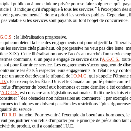
hôpital public ou à une clinique privée pour se faire soigner et qu'il pay
icle I, 3 indique qu'il s'applique à tous les services ``à l'exception des 
uvoir gouvernemental'', donc a priori les services publics. Cependant, il 
pas valable si les services sont payants ou font l'objet de concurrence.
G.C.S.
: la libéralisation progressive.
 qui complètent la liste des engagements ont pour objectif la ``libéralis
s les services cités plus-haut, où progressive ne veut pas dire lente, m
ticle XIX). Cette libéralisation ouvre l'accès au marché d'un service eng
 termes communs, si un pays a engagé ce service dans l'
A.G.C.S.
, tout
 son sol pour fournir ce service. Les engagements s'accompagnent de
disc
ntraindre les états à respecter leurs engagements. Si l'état ne s'y confo
é par un autre état devant le tribunal de l'
O.M.C.
qui s'appelle l'Organe
.D.
). Par exemple, les États-Unis et le Canada ont porté plainte contr
 refus d'importer du boeuf aux hormones et cette dernière a été condamn
'
A.G.C.S.
est consacré aux législations nationales. Il dit que les lois e
constituer ``des obstacles non nécessaires au commerce'' ; par exemple 
ormes techniques ne doivent pas être des restrictions ``plus rigoureuses 
qualité du service''.
 l'
O.R.D.
tranche. Pour revenir à l'exemple du boeuf aux hormones, le 
ait pas justifier son refus d'importer par le principe de précaution tant q
civité du produit, et il a condamné l'U.E.