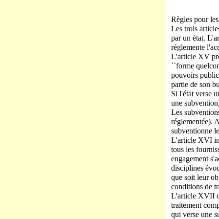
Règles pour les
Les trois artic
par un état. L'a
réglemente l'acc
L'article XV pr
``forme quelcon
pouvoirs public
partie de son bu
Si l'état verse 
une subvention
Les subventions
réglementée). Ai
subventionne le
L'article XVI in
tous les fournis
engagement s'ac
disciplines évo
que soit leur o
conditions de t
L'article XVII o
traitement comp
qui verse une s