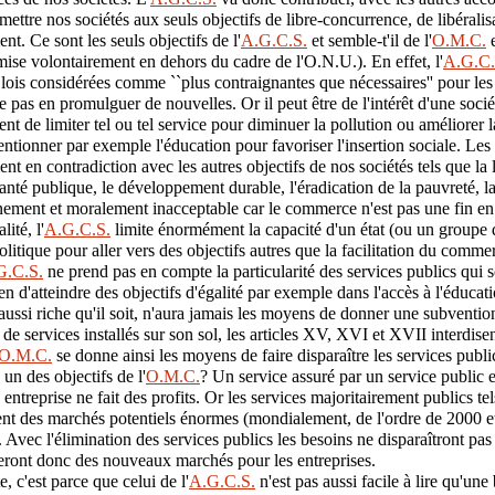
umettre nos sociétés aux seuls objectifs de libre-concurrence, de libéral
ent. Ce sont les seuls objectifs de l'
A.G.C.S.
et semble-t'il de l'
O.M.C.
e
 mise volontairement en dehors du cadre de l'O.N.U.). En effet, l'
A.G.C.
 lois considérées comme ``plus contraignantes que nécessaires'' pour les
e pas en promulguer de nouvelles. Or il peut être de l'intérêt d'une soci
t de limiter tel ou tel service pour diminuer la pollution ou améliorer l
ntionner par exemple l'éducation pour favoriser l'insertion sociale. Les 
ent en contradiction avec les autres objectifs de nos sociétés tels que la 
santé publique, le développement durable, l'éradication de la pauvreté, l
ement et moralement inacceptable car le commerce n'est pas une fin en 
ité, l'
A.G.C.S.
limite énormément la capacité d'un état (ou un groupe d'
litique pour aller vers des objectifs autres que la facilitation du comme
G.C.S.
ne prend pas en compte la particularité des services publics qui s
n d'atteindre des objectifs d'égalité par exemple dans l'accès à l'éducat
 aussi riche qu'il soit, n'aura jamais les moyens de donner une subventi
 de services installés sur son sol, les articles XV, XVI et XVII interdisent
O.M.C.
se donne ainsi les moyens de faire disparaître les services publi
un des objectifs de l'
O.M.C.
? Un service assuré par un service public e
entreprise ne fait des profits. Or les services majoritairement publics tel
ent des marchés potentiels énormes (mondialement, de l'ordre de 2000 e
 Avec l'élimination des services publics les besoins ne disparaîtront pas 
seront donc des nouveaux marchés pour les entreprises.
te, c'est parce que celui de l'
A.G.C.S.
n'est pas aussi facile à lire qu'un