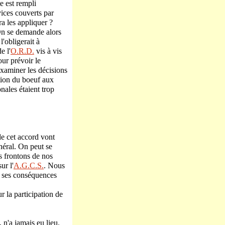
e est rempli
vices couverts par
ra les appliquer ?
 On se demande alors
l'obligerait à
e l'
O.R.D.
vis à vis
our prévoir le
examiner les décisions
ation du boeuf aux
onales étaient trop
de cet accord vont
néral. On peut se
les frontons de nos
ur l'
A.G.C.S.
. Nous
ue ses conséquences
r la participation de
 n'a jamais eu lieu.