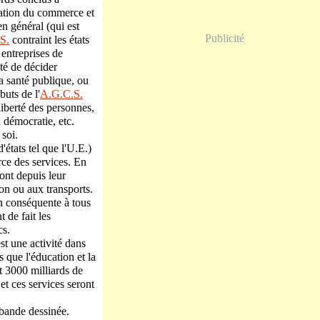
isation du commerce et
n général (qui est
Publicité
S.
contraint les états
 entreprises de
été de décider
a santé publique, ou
buts de l'
A.G.C.S.
liberté des personnes,
a démocratie, etc.
soi.
états tel que l'U.E.)
rce des services. En
ont depuis leur
ion ou aux transports.
on conséquente à tous
 de fait les
cs.
st une activité dans
s que l'éducation et la
t 3000 milliards de
et ces services seront
e bande dessinée.