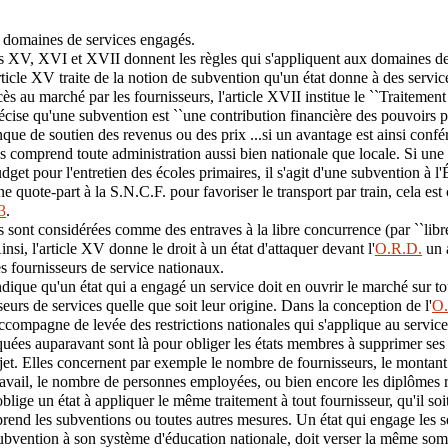
 domaines de services engagés.
les XV, XVI et XVII donnent les règles qui s'appliquent aux domaines d
rticle XV traite de la notion de subvention qu'un état donne à des service
ès au marché par les fournisseurs, l'article XVII institue le ``Traitement 
écise qu'une subvention est ``une contribution financière des pouvoirs p
que de soutien des revenus ou des prix ...si un avantage est ainsi confér
s comprend toute administration aussi bien nationale que locale. Si une
dget pour l'entretien des écoles primaires, il s'agit d'une subvention à l
une quote-part à la S.N.C.F. pour favoriser le transport par train, cela e
3
.
 sont considérées comme des entraves à la libre concurrence (par ``libr
nsi, l'article XV donne le droit à un état d'attaquer devant l'
O.R.D.
un a
s fournisseurs de service nationaux.
dique qu'un état qui a engagé un service doit en ouvrir le marché sur tou
seurs de services quelle que soit leur origine. Dans la conception de l'
O
compagne de levée des restrictions nationales qui s'applique au servic
quées auparavant sont là pour obliger les états membres à supprimer ses l
bjet. Elles concernent par exemple le nombre de fournisseurs, le montant 
ravail, le nombre de personnes employées, ou bien encore les diplômes r
blige un état à appliquer le même traitement à tout fournisseur, qu'il soi
rend les subventions ou toutes autres mesures. Un état qui engage les s
ubvention à son système d'éducation nationale, doit verser la même so