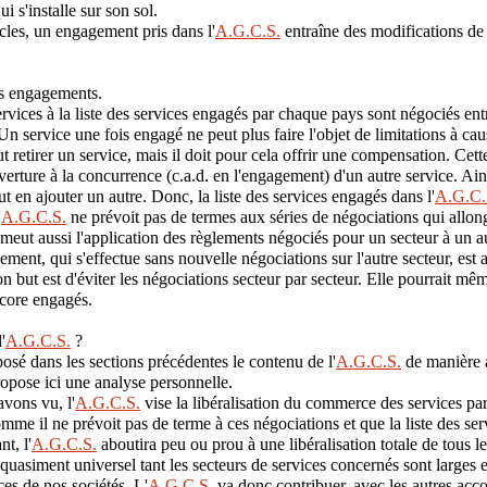
ui s'installe sur son sol.
icles, un engagement pris dans l'
A.G.C.S.
entraîne des modifications de 
s engagements.
ervices à la liste des services engagés par chaque pays sont négociés ent
Un service une fois engagé ne peut plus faire l'objet de limitations à cau
retirer un service, mais il doit pour cela offrir une compensation. Cet
verture à la concurrence (c.a.d. en l'engagement) d'un autre service. Ain
aut en ajouter un autre. Donc, la liste des services engagés dans l'
A.G.C.
'
A.G.C.S.
ne prévoit pas de termes aux séries de négociations qui allonge
meut aussi l'application des règlements négociés pour un secteur à un au
lement, qui s'effectue sans nouvelle négociations sur l'autre secteur, est
on but est d'éviter les négociations secteur par secteur. Elle pourrait mê
ncore engagés.
'
A.G.C.S.
?
osé dans les sections précédentes le contenu de l'
A.G.C.S.
de manière a
ropose ici une analyse personnelle.
vons vu, l'
A.G.C.S.
vise la libéralisation du commerce des services pa
mme il ne prévoit pas de terme à ces négociations et que la liste des se
nt, l'
A.G.C.S.
aboutira peu ou prou à une libéralisation totale de tous l
quasiment universel tant les secteurs de services concernés sont larges 
ices de nos sociétés. L'
A.G.C.S.
va donc contribuer, avec les autres acc