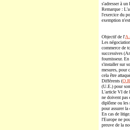
s'adresser à un 
Remarque : L'art
l'exercice du po
exemption n'est 
Objectif de l'
A.
Les négociations
commerce de tou
successives (Ar
fournisseur. En
s'installer sur
mesures, pour co
cela être attaqu
Différents (
O.R
(U.E.) pour son
L'article VI de l
ne doivent pas 
diplôme ou les n
pour assurer la 
En cas de litige,
l'Europe ne pouv
preuve de la no