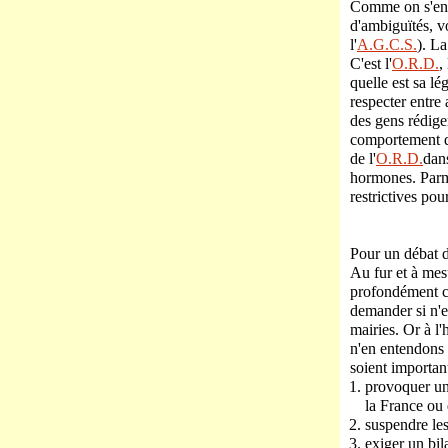
Comme on s'en ap
d'ambiguïtés, vo
l'
A.G.C.S.
). La
C'est l'
O.R.D.
,
quelle est sa l
respecter entre
des gens rédigen
comportement d
de l'
O.R.D.
dans
hormones. Parmi
restrictives po
Pour un débat d
Au fur et à mes
profondément ch
demander si n'es
mairies. Or à l'
n'en entendons 
soient importan
provoquer un
la France ou 
suspendre les
exiger un bil