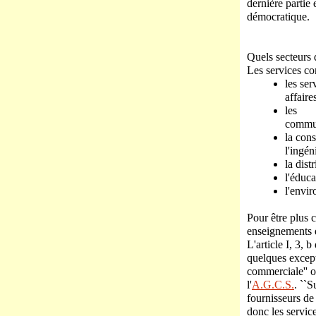
dernière partie 
démocratique.
Quels secteurs d
Les services co
les ser
affaire
les
commun
la cons
l'ingén
la dist
l'éduca
l'envi
Pour être plus 
enseignements d
L'article I, 3, 
quelques except
commerciale'' o
l'
A.G.C.S.
. ``S
fournisseurs de
donc les service