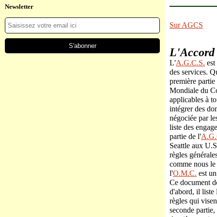
Newsletter
Sur AGCS
L'Accord 
L'
A.G.C.S.
est
des services. Q
première partie 
Mondiale du C
applicables à t
intégrer des do
négociée par le
liste des engag
partie de l'
A.G.
Seattle aux U.
règles générales
comme nous le
l'
O.M.C.
est un
Ce document don
d'abord, il liste
règles qui visen
seconde partie, 