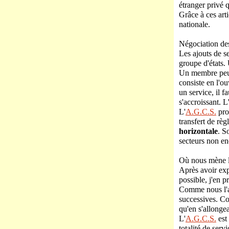
étranger privé q
Grâce à ces art
nationale.
Négociation de
Les ajouts de s
groupe d'états. 
Un membre peut 
consiste en l'ou
un service, il f
s'accroissant. L
L'
A.G.C.S.
pro
transfert de règ
horizontale
. S
secteurs non e
Où nous mène l
Après avoir exp
possible, j'en p
Comme nous l'a
successives. Co
qu'en s'allongea
L'
A.G.C.S.
est 
totalité de serv