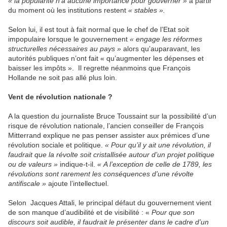
« la popularité n’a aucune importance pour gouverner »
à partir
du moment où les institutions restent
« stables ».
Selon lui, il est tout à fait normal que le chef de l’Etat soit
impopulaire lorsque le gouvernement
« engage les réformes
structurelles nécessaires au pays »
alors qu’auparavant, les
autorités publiques n’ont fait « qu’augmenter les dépenses et
baisser les impôts ». Il regrette néanmoins que François
Hollande ne soit pas allé plus loin.
Vent de révolution nationale ?
A la question du journaliste Bruce Toussaint sur la possibilité d’un
risque de révolution nationale, l’ancien conseiller de François
Mitterrand explique ne pas penser assister aux prémices d’une
révolution sociale et politique.
« Pour qu’il y ait une révolution, il
faudrait que la révolte soit cristallisée autour d’un projet politique
ou de valeurs »
indique-t-il.
« A l’exception de celle de 1789, les
révolutions sont rarement les conséquences d’une révolte
antifiscale »
ajoute l’intellectuel.
Selon Jacques Attali, le principal défaut du gouvernement vient
de son manque d’audibilité et de visibilité : «
Pour que son
discours soit audible, il faudrait le présenter dans le cadre d’un