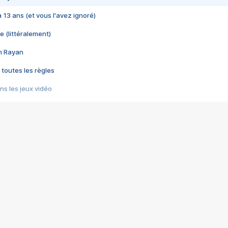
 a 13 ans (et vous l'avez ignoré)
e (littéralement)
im Rayan
 toutes les règles
s les jeux vidéo
us choquant de Rockstar ? - Le scandale BULLY
e plus moche de Steam
du RÊVE tourne au CAUCHEMAR
pendant 8 heures
it… à tort
umiliés par un jeu vidéo
ire - Final Fantasy 8