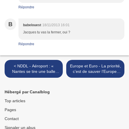
Répondre
B
babelouest
18/11/2013 16:01
Jacques tu vas la fermer, oui ?
Répondre
< NDDL - Aéroport : «
Europe et Euro - La priorité,
Nantes se tire une balle
c’est de sauver l’Europe,
dans le pied » selon
pas l’euro (J. Généreux
Jacques Bankir
16.11.13) >
Hébergé par Canalblog
Top articles
Pages
Contact
Signaler un abus