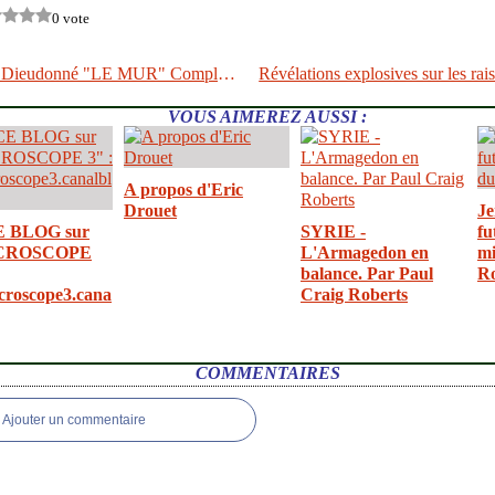
0 vote
Spectacle de Dieudonné "LE MUR" Complet 2014 (audio)
VOUS AIMEREZ AUSSI :
A propos d'Eric
Drouet
Je
E BLOG sur
SYRIE -
fu
CROSCOPE
L'Armagedon en
mi
balance. Par Paul
R
croscope3.cana
Craig Roberts
COMMENTAIRES
Ajouter un commentaire