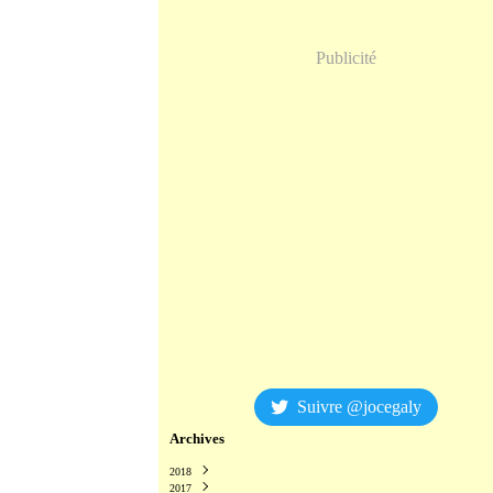
Publicité
Suivre @jocegaly
Archives
2018
2017
Décembre
(2)