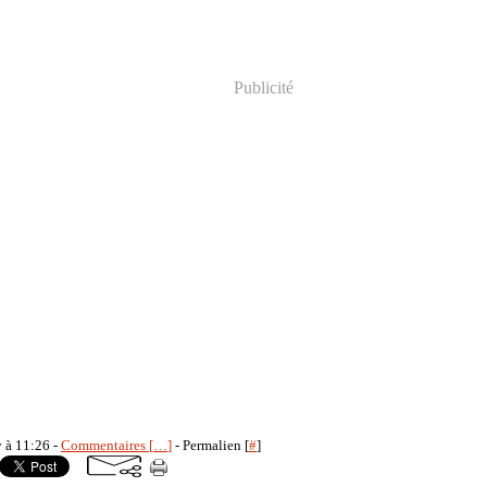
Publicité
y à 11:26 -
Commentaires [
…
]
- Permalien [
#
]