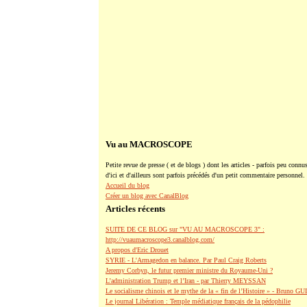
Vu au MACROSCOPE
Petite revue de presse ( et de blogs ) dont les articles - parfois peu connus
d'ici et d'ailleurs sont parfois précédés d'un petit commentaire personnel.
Accueil du blog
Créer un blog avec CanalBlog
Articles récents
SUITE DE CE BLOG sur "VU AU MACROSCOPE 3" :
http://vuaumacroscope3.canalblog.com/
A propos d'Eric Drouet
SYRIE - L'Armagedon en balance. Par Paul Craig Roberts
Jeremy Corbyn, le futur premier ministre du Royaume-Uni ?
L’administration Trump et l’Iran - par Thierry MEYSSAN
Le socialisme chinois et le mythe de la « fin de l’Histoire » - Bruno G
Le journal Libération : Temple médiatique français de la pédophilie