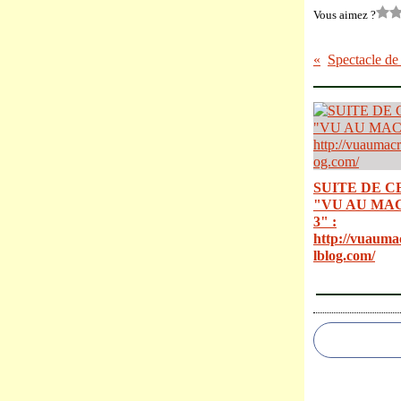
Vous aimez ?
SUITE DE C
"VU AU MA
3" :
http://vuauma
lblog.com/