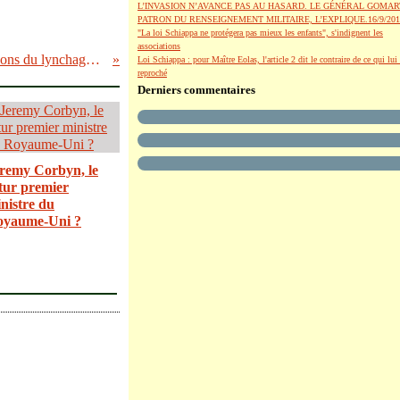
L’INVASION N’AVANCE PAS AU HASARD. LE GÉNÉRAL GOMAR
PATRON DU RENSEIGNEMENT MILITAIRE, L’EXPLIQUE.16/9/201
"La loi Schiappa ne protégera pas mieux les enfants", s'indignent les
associations
Révélations explosives sur les raisons du lynchage de Dieudonné.
Loi Schiappa : pour Maître Eolas, l'article 2 dit le contraire de ce qui lui 
reproché
Derniers commentaires
remy Corbyn, le
tur premier
nistre du
oyaume-Uni ?