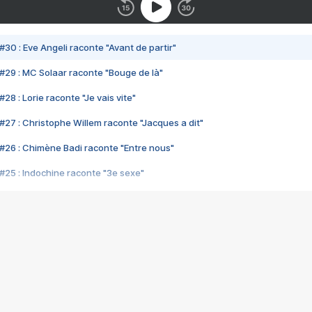
#30 : Eve Angeli raconte "Avant de partir"
#29 : MC Solaar raconte "Bouge de là"
28 : Lorie raconte "Je vais vite"
#27 : Christophe Willem raconte "Jacques a dit"
#26 : Chimène Badi raconte "Entre nous"
#25 : Indochine raconte "3e sexe"
#24 : Zaho raconte "C'est chelou"
#23 : Patrick Bruel raconte "Au café des délices"
#22 : Kyo raconte "Le chemin"
#21 : Nolwenn Leroy raconte "Cassé"
#20 : Patrick Hernandez raconte "Born to be alive"