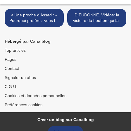
< Une proche d'Assad : «
DIEUDONNE. Vidéos: la
Pourquoi préférez-vous les
victoire du bouffon qui fait
terroristes au
trembler la République des
gouvernement syrien ? »
élites >
Hébergé par Canalblog
Top articles
Pages
Contact
Signaler un abus
C.G.U.
Cookies et données personnelles
Préférences cookies
Créer un blog sur Canalblog