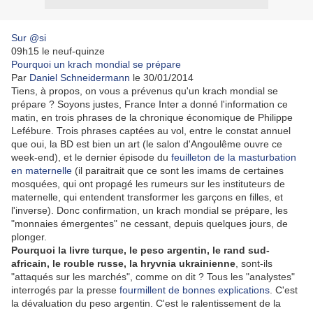
Sur @si
09h15
le neuf-quinze
Pourquoi un krach mondial se prépare
Par
Daniel Schneidermann
le
30/01/2014
Tiens, à propos, on vous a prévenus qu'un krach mondial se
prépare ?
Soyons justes, France Inter a donné l'information ce
matin, en trois phrases de la chronique économique de Philippe
Lefébure. Trois phrases captées au vol, entre le constat annuel
que oui, la BD est bien un art (le salon d'Angoulême ouvre ce
week-end), et le dernier épisode du
feuilleton de la masturbation
en maternelle
(il paraitrait que ce sont les imams de certaines
mosquées, qui ont propagé les rumeurs sur les instituteurs de
maternelle, qui entendent transformer les garçons en filles, et
l'inverse). Donc confirmation, un krach mondial se prépare, les
"monnaies émergentes" ne cessant, depuis quelques jours, de
plonger.
Pourquoi la livre turque, le peso argentin, le rand sud-
africain, le rouble russe, la hryvnia ukrainienne
, sont-ils
"attaqués sur les marchés", comme on dit ? Tous les "analystes"
interrogés par la presse
fourmillent de bonnes explications
. C'est
la dévaluation du peso argentin. C'est le ralentissement de la