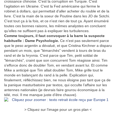
croissance chinoise. C'est la corruption en Turquie. C'est
l'agitation en Ukraine. C'est la Fed américaine qui ferme le
robinet à dollars, qui permettait d'aller acheter du rouble et de la
livre. C'est la main de la soeur de Poutine dans les JO de Sotchi.
C'est tout ça à la fois, et ce n'est rien de tout ça. Ayant énuméré
toutes ces bonnes raisons, les mêmes analystes en concluent
qu'elles ne suffisent pas à expliquer les turbulences.
Comme toujours, il faut convoquer à la barre la suspecte
habituelle : Dame Psychologie.
Ce n'est pas seulement parce
que le peso argentin a dévalué, et que Cristina Kirchner a disparu
pendant un mois, que "lémarchés" vendent à tours de bras du
rand et de la hryvnia. C'est parce que Tim, petit soldat de
"lémarchés", craint que son concurrent Tom réagisse ainsi. Tim
s'efforce donc de doubler Tom, en vendant avant lui. Et comme
Mike a anticipé que Tim allait doubler Tom, Mike grille tout le
monde en balançant du rand à la pelle. Explication qui,
finalement, réfléchissez bien, ne nous éloigne pas tant que ça de
la panique masturbatoire par textos, qui occulte l'affaire sur les
antennes nationales (je devrais faire gourou économique à la
télé, moi. Il me manque juste d'être chauve).
> Cliquez sur l'image pour un gros plan <